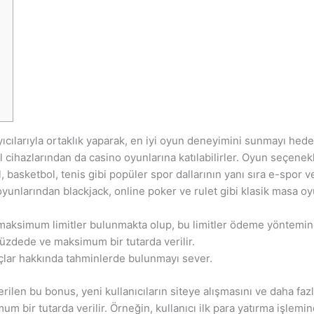
layıcılarıyla ortaklık yaparak, en iyi oyun deneyimini sunmayı he
 cihazlarından da casino oyunlarına katılabilirler. Oyun seçenekler
l, basketbol, tenis gibi popüler spor dallarının yanı sıra e-spor 
oyunlarından blackjack, online poker ve rulet gibi klasik masa oy
ksimum limitler bulunmakta olup, bu limitler ödeme yöntemine 
yüzdede ve maksimum bir tutarda verilir.
çlar hakkında tahminlerde bulunmayı sever.
erilen bu bonus, yeni kullanıcıların siteye alışmasını ve daha fa
m bir tutarda verilir. Örneğin, kullanıcı ilk para yatırma işlemin