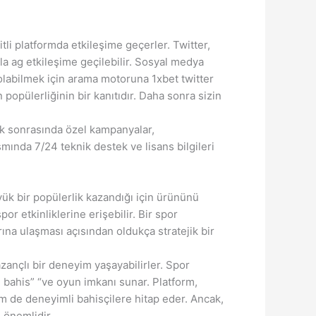
itli platformda etkileşime geçerler. Twitter,
a ag etkileşime geçilebilir. Sosyal medya
 olabilmek için arama motoruna 1xbet twitter
 popülerliğinin bir kanıtıdır. Daha sonra sizin
lik sonrasında özel kampanyalar,
smında 7/24 teknik destek ve lisans bilgileri
üyük bir popülerlik kazandığı için ürününü
or etkinliklerine erişebilir. Bir spor
ına ulaşması açısından oldukça stratejik bir
ançlı bir deneyim yaşayabilirler. Spor
 bahis” “ve oyun imkanı sunar. Platform,
em de deneyimli bahisçilere hitap eder. Ancak,
 önemlidir.