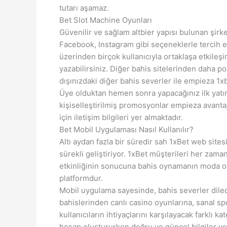
tutarı aşamaz.
Bet Slot Machine Oyunları
Güvenilir ve sağlam altbier yapısı bulunan şirket
Facebook, Instagram gibi seçeneklerle tercih e
üzerinden birçok kullanıcıyla ortaklaşa etkileş
yazabilirsiniz. Diğer bahis sitelerinden daha pop
dışınızdaki diğer bahis severler ile empieza 1xb
Üye olduktan hemen sonra yapacağınız ilk yatırı
kişiselleştirilmiş promosyonlar empieza avantajl
için iletişim bilgileri yer almaktadır.
Bet Mobil Uygulaması Nasıl Kullanılır?
Altı aydan fazla bir süredir sah 1xBet web sites
sürekli geliştiriyor. 1xBet müşterileri her zaman
etkinliğinin sonucuna bahis oynamanın moda oldu
platformdur.
Mobil uygulama sayesinde, bahis severler dile
bahislerinden canlı casino oyunlarına, sanal s
kullanıcıların ihtiyaçlarını karşılayacak farkl
hesap oluştururken doğru ve güncel bilgiler v