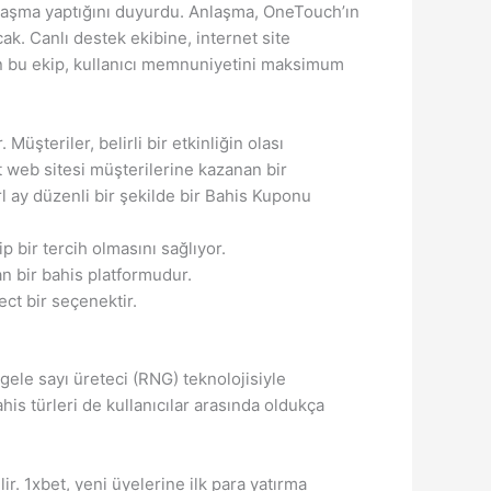
 anlaşma yaptığını duyurdu. Anlaşma, OneTouch’ın
. Canlı destek ekibine, internet site
en bu ekip, kullanıcı memnuniyetini maksimum
Müşteriler, belirli bir etkinliğin olası
et web sitesi müşterilerine kazanan bir
l ay düzenli bir şekilde bir Bahis Kuponu
p bir tercih olmasını sağlıyor.
n bir bahis platformudur.
ect bir seçenektir.
tgele sayı üreteci (RNG) teknolojisiyle
is türleri de kullanıcılar arasında oldukça
ir. 1xbet, yeni üyelerine ilk para yatırma