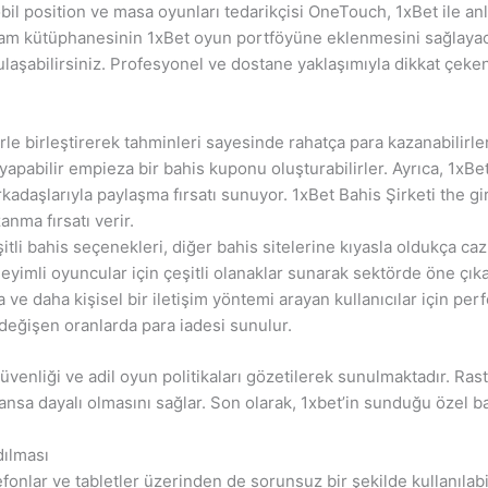
a mobil position ve masa oyunları tedarikçisi OneTouch, 1xBet ile
 kütüphanesinin 1xBet oyun portföyüne eklenmesini sağlayacak
ulaşabilirsiniz. Profesyonel ve dostane yaklaşımıyla dikkat çek
erle birleştirerek tahminleri sayesinde rahatça para kazanabilirler. 
 yapabilir empieza bir bahis kuponu oluşturabilirler. Ayrıca, 1xB
daşlarıyla paylaşma fırsatı sunuyor. 1xBet Bahis Şirketi the gir
nma fırsatı verir.
itli bahis seçenekleri, diğer bahis sitelerine kıyasla oldukça cazi
yimli oyuncular için çeşitli olanaklar sunarak sektörde öne çıka
 ve daha kişisel bir iletişim yöntemi arayan kullanıcılar için perf
değişen oranlarda para iadesi sunulur.
güvenliği ve adil oyun politikaları gözetilerek sunulmaktadır. Ras
a dayalı olmasını sağlar. Son olarak, 1xbet’in sunduğu özel bah
dılması
fonlar ve tabletler üzerinden de sorunsuz bir şekilde kullanılabil