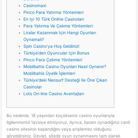
Casinomaxi
Pinco Para Yatırma Yöntemleri
En Iyi 10 Türk Online Casinoları
Para Yatırma Ve Çekme Yöntemleri:
Liralar Kazanmak Için Hangi Oyunları
Oynamalı?
Spin Casino’ya Hoş Geldiniz!
Türkiye’den Oyuncular Için Bonus
Pinco Para Çekme Yöntemleri
Mobilbahis Casino Oyunları Nasıl Oynanır?
Mobilbahis Üyelik İşlemleri
Türkiye’deki Neosurf Desteği Ile Öne Çıkan
Casinolar
Lots On-line Casino Avantajları
Bu nedenle, 18 yaşından küçükseniz casino oyunlarıyla
ilgilenmenizi tavsiye etmiyoruz. Ayrıca, bazen oynadığınız canli
casino sitesinin kapandığını veya erişilemez olduğunu
görebilirsiniz. Devlet, sitede oyun oynanmasını tam olarak