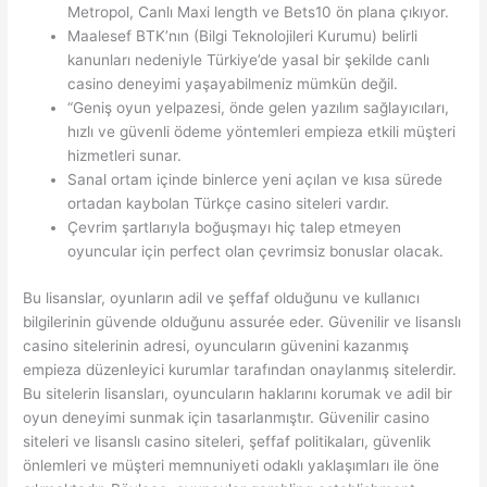
Metropol, Canlı Maxi length ve Bets10 ön plana çıkıyor.
Maalesef BTK’nın (Bilgi Teknolojileri Kurumu) belirli
kanunları nedeniyle Türkiye’de yasal bir şekilde canlı
casino deneyimi yaşayabilmeniz mümkün değil.
“Geniş oyun yelpazesi, önde gelen yazılım sağlayıcıları,
hızlı ve güvenli ödeme yöntemleri empieza etkili müşteri
hizmetleri sunar.
Sanal ortam içinde binlerce yeni açılan ve kısa sürede
ortadan kaybolan Türkçe casino siteleri vardır.
Çevrim şartlarıyla boğuşmayı hiç talep etmeyen
oyuncular için perfect olan çevrimsiz bonuslar olacak.
Bu lisanslar, oyunların adil ve şeffaf olduğunu ve kullanıcı
bilgilerinin güvende olduğunu assurée eder. Güvenilir ve lisanslı
casino sitelerinin adresi, oyuncuların güvenini kazanmış
empieza düzenleyici kurumlar tarafından onaylanmış sitelerdir.
Bu sitelerin lisansları, oyuncuların haklarını korumak ve adil bir
oyun deneyimi sunmak için tasarlanmıştır. Güvenilir casino
siteleri ve lisanslı casino siteleri, şeffaf politikaları, güvenlik
önlemleri ve müşteri memnuniyeti odaklı yaklaşımları ile öne