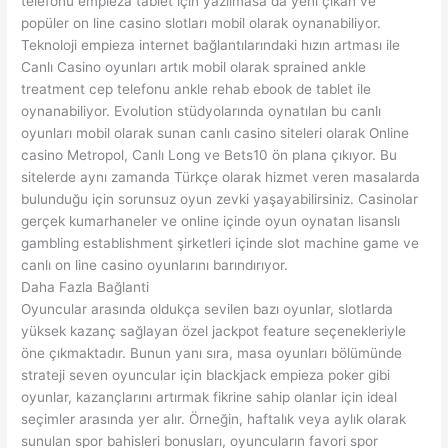
telefonu empieza tablet için yazılmasa da yeni çıkan ve
popüler on line casino slotları mobil olarak oynanabiliyor.
Teknoloji empieza internet bağlantılarındaki hızın artması ile
Canlı Casino oyunları artık mobil olarak sprained ankle
treatment cep telefonu ankle rehab ebook de tablet ile
oynanabiliyor. Evolution stüdyolarında oynatılan bu canlı
oyunları mobil olarak sunan canlı casino siteleri olarak Online
casino Metropol, Canlı Long ve Bets10 ön plana çıkıyor. Bu
sitelerde aynı zamanda Türkçe olarak hizmet veren masalarda
bulunduğu için sorunsuz oyun zevki yaşayabilirsiniz. Casinolar
gerçek kumarhaneler ve online içinde oyun oynatan lisanslı
gambling establishment şirketleri içinde slot machine game ve
canlı on line casino oyunlarını barındırıyor.
Daha Fazla Bağlanti
Oyuncular arasında oldukça sevilen bazı oyunlar, slotlarda
yüksek kazanç sağlayan özel jackpot feature seçenekleriyle
öne çıkmaktadır. Bunun yanı sıra, masa oyunları bölümünde
strateji seven oyuncular için blackjack empieza poker gibi
oyunlar, kazançlarını artırmak fikrine sahip olanlar için ideal
seçimler arasında yer alır. Örneğin, haftalık veya aylık olarak
sunulan spor bahisleri bonusları, oyuncuların favori spor