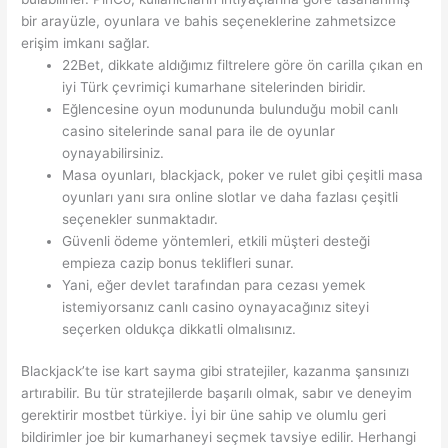
bir arayüzle, oyunlara ve bahis seçeneklerine zahmetsizce
erişim imkanı sağlar.
22Bet, dikkate aldığımız filtrelere göre ön carilla çıkan en
iyi Türk çevrimiçi kumarhane sitelerinden biridir.
Eğlencesine oyun modununda bulunduğu mobil canlı
casino sitelerinde sanal para ile de oyunlar
oynayabilirsiniz.
Masa oyunları, blackjack, poker ve rulet gibi çeşitli masa
oyunları yanı sıra online slotlar ve daha fazlası çeşitli
seçenekler sunmaktadır.
Güvenli ödeme yöntemleri, etkili müşteri desteği
empieza cazip bonus teklifleri sunar.
Yani, eğer devlet tarafından para cezası yemek
istemiyorsanız canlı casino oynayacağınız siteyi
seçerken oldukça dikkatli olmalısınız.
Blackjack’te ise kart sayma gibi stratejiler, kazanma şansınızı
artırabilir. Bu tür stratejilerde başarılı olmak, sabır ve deneyim
gerektirir mostbet türkiye. İyi bir üne sahip ve olumlu geri
bildirimler joe bir kumarhaneyi seçmek tavsiye edilir. Herhangi