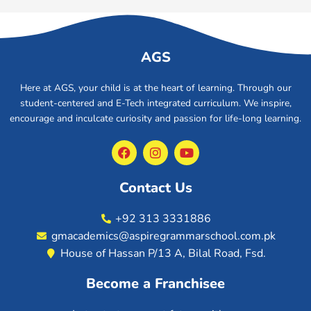
AGS
Here at AGS, your child is at the heart of learning. Through our
student-centered and E-Tech integrated curriculum. We inspire,
encourage and inculcate curiosity and passion for life-long learning.
F
I
Y
a
n
o
c
s
u
e
t
t
Contact Us
b
a
u
o
g
b
+92 313 3331886
o
r
e
k
a
gmacademics@aspiregrammarschool.com.pk
m
House of Hassan P/13 A, Bilal Road, Fsd.
Become a Franchisee