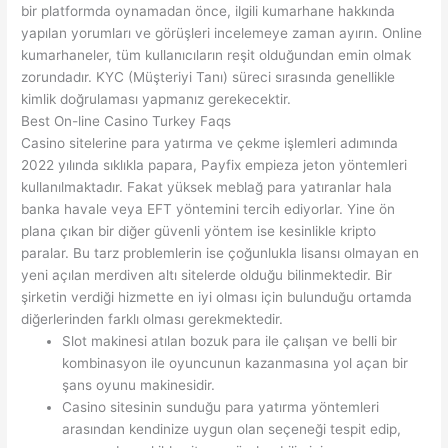
bir platformda oynamadan önce, ilgili kumarhane hakkında
yapılan yorumları ve görüşleri incelemeye zaman ayırın. Online
kumarhaneler, tüm kullanıcıların reşit olduğundan emin olmak
zorundadır. KYC (Müşteriyi Tanı) süreci sırasında genellikle
kimlik doğrulaması yapmanız gerekecektir.
Best On-line Casino Turkey Faqs
Casino sitelerine para yatırma ve çekme işlemleri adımında
2022 yılında sıklıkla papara, Payfix empieza jeton yöntemleri
kullanılmaktadır. Fakat yüksek meblağ para yatıranlar hala
banka havale veya EFT yöntemini tercih ediyorlar. Yine ön
plana çıkan bir diğer güvenli yöntem ise kesinlikle kripto
paralar. Bu tarz problemlerin ise çoğunlukla lisansı olmayan en
yeni açılan merdiven altı sitelerde olduğu bilinmektedir. Bir
şirketin verdiği hizmette en iyi olması için bulunduğu ortamda
diğerlerinden farklı olması gerekmektedir.
Slot makinesi atılan bozuk para ile çalışan ve belli bir
kombinasyon ile oyuncunun kazanmasına yol açan bir
şans oyunu makinesidir.
Casino sitesinin sunduğu para yatırma yöntemleri
arasından kendinize uygun olan seçeneği tespit edip,