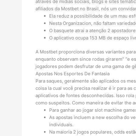
através de mídias sociais, blogs e sites temá
afiliados da Mostbet no Brasil, nós um convida
Ela reduz a possibilidade de um mau es
Nesta Organizacion, não faltam variedade
O basquete atrai a atenção 2 apostadore
O aplicativo ocupa 153 MB de espaço livr
A Mostbet proporciona diversas variantes para
enquanto observam since rodas girarem” “e esp
jogadores podem desfrutar de uma gama de gê
Apostas Nos Esportes De Fantasia
Para saques, geralmente são aplicados os mes
coisa la cual você precisa realizar é ir para 
aplicativos de fontes desconhecidas. Isso rola
como suspeitos. Como maneira de evitar the aç
Para ganhar ao jogar slot machine game
As apostas incluem a new escolha do v
individuais.
Na maioria 2 jogos populares, odds est