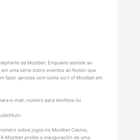
alpitante da Mostbet. Enquanto assiste ao
 em uma série sobre eventos ao festón que
dem fazer apostas com some sort of Mostbet em
ara e-mail, número para telefone ou
ubstituto.
e número sobre jogos no Mostbet Casino,
. A Mostbet proíbe a inauguración de uma