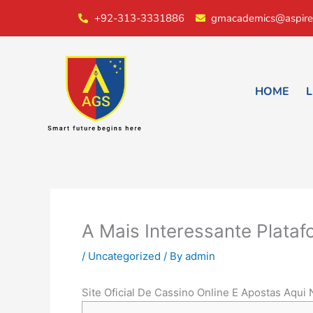
Skip
+92-313-3331886
gmacademics@aspire
to
content
HOME
L
A Mais Interessante Plata
/
Uncategorized
/ By
admin
Site Oficial De Cassino Online E Apostas Aqui 