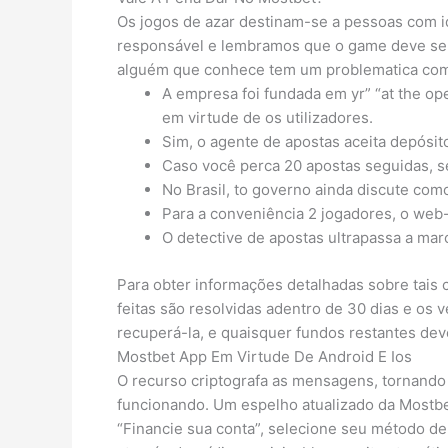
Os jogos de azar destinam-se a pessoas com id
responsável e lembramos que o game deve ser
alguém que conhece tem um problematica com jo
A empresa foi fundada em yr” “at the op
em virtude de os utilizadores.
Sim, o agente de apostas aceita depósit
Caso você perca 20 apostas seguidas, s
No Brasil, to governo ainda discute co
Para a conveniência 2 jogadores, o web-
O detective de apostas ultrapassa a marc
Para obter informações detalhadas sobre tais c
feitas são resolvidas adentro de 30 dias e os
recuperá-la, e quaisquer fundos restantes deve
Mostbet App Em Virtude De Android E Ios
O recurso criptografa as mensagens, tornando d
funcionando. Um espelho atualizado da Mostbet
“Financie sua conta”, selecione seu método d