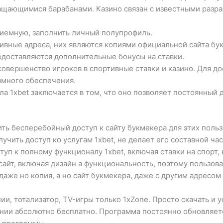
ащающимися барабанами. Казино связан с известными разраб
риемную, заполнить личный полупрофиль.
тивные адреса, них являются копиями официальной сайта бу
доставляются дополнительные бонусы на ставки.
овершенство игроков в спортивные ставки и казино. Для дос
ммного обеспечения.
а 1xbet заключается в том, что оно позволяет постоянный 
ть бесперебойный доступ к сайту букмекера для этих польз
учить доступ ко услугам 1xbet, не делает его составной ч
п к полному функционалу 1xbet, включая ставки на спорт, 
айт, включая дизайн а функциональность, поэтому пользов
даже но копия, а но сайт букмекера, даже с другим адресом 
и, тотализатор, TV-игры только 1xZone. Просто скачать и у
нии абсолютно бесплатно. Программа постоянно обновляетс