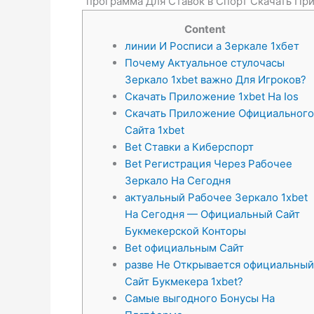
“программа Для Ставок в Спорт Скачать Пр
Content
линии И Росписи а Зеркале 1хбет
Почему Актуальное стулочасы
Зеркало 1xbet важно Для Игроков?
Скачать Приложение 1xbet На Ios
Скачать Приложение Официального
Сайта 1xbet
Bet Ставки а Киберспорт
Bet Регистрация Через Рабочее
Зеркало На Сегодня
актуальный Рабочее Зеркало 1xbet
На Сегодня — Официальный Сайт
Букмекерской Конторы
Bet официальным Сайт
разве Не Открывается официальный
Сайт Букмекера 1xbet?
Самые выгодного Бонусы На