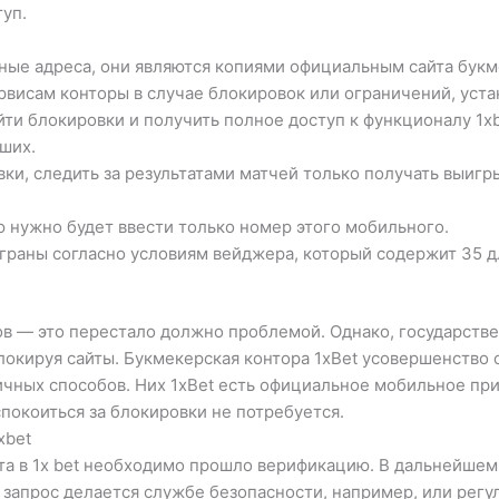
туп.
вные адреса, они являются копиями официальным сайта букм
висам конторы в случае блокировок или ограничений, уст
йти блокировки и получить полное доступ к функционалу 1xb
ших.
вки, следить за результатами матчей только получать выигр
ю нужно будет ввести только номер этого мобильного.
граны согласно условиям вейджера, который содержит 35 д
в — это перестало должно проблемой. Однако, государств
локируя сайты. Букмекерская контора 1xBet усовершенство
чных способов. Них 1xBet есть официальное мобильное при
спокоиться за блокировки не потребуется.
xbet
нта в 1x bet необходимо прошло верификацию. В дальнейше
 запрос делается службе безопасности, например, или регу