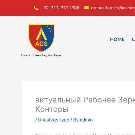
Skip
+92-313-3331886
gmacademics@aspire
to
content
HOME
L
актуальный Рабочее Зерк
Конторы
/
Uncategorized
/ By
admin