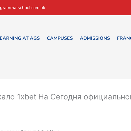
grammarschool.com.pk
EARNING AT AGS
CAMPUSES
ADMISSIONS
FRAN
ало 1xbet На Сегодня официально