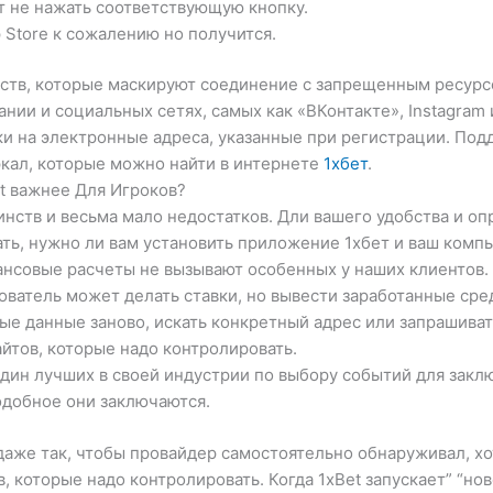
ет не нажать соответствующую кнопку.
 Store к сожалению но получится.
ств, которые маскируют соединение с запрещенным ресурсо
нии и социальных сетях, самых как «ВКонтакте», Instagram
и на электронные адреса, указанные при регистрации. Подд
кал, которые можно найти в интернете
1хбет
.
t важнее Для Игроков?
нств и весьма мало недостатков. Дли вашего удобства и оп
ать, нужно ли вам установить приложение 1хбет и ваш комп
нсовые расчеты не вызывают особенных у наших клиентов.
ватель может делать ставки, но вывести заработанные сред
ые данные заново, искать конкретный адрес или запрашива
йтов, которые надо контролировать.
один лучших в своей индустрии по выбору событий для закл
добное они заключаются.
даже так, чтобы провайдер самостоятельно обнаруживал, хот
, которые надо контролировать. Когда 1xBet запускает” “нов