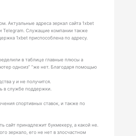
м. Актуальные адреса зеркал сайта 1xbet
 и Telegram. Служащие компании также
ержка 1xbet приспособлена по адресу.
ределили в таблице главные плюсы а
ьютер одноиз” “же нет. Благодаря помощью
ства у и не получится.
ть в службе поддержки.
ючения спортивных ставок, и также по
ь сайт принадлежит букмекеру, а какой не.
ого зеркало, его не нет в злосчастном