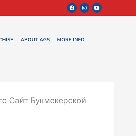
F
I
Y
a
n
o
c
s
u
e
t
t
b
a
u
o
g
b
o
r
e
k
a
CHISE
ABOUT AGS
MORE INFO
m
го Сайт Букмекерской