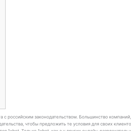
ата с российским законодательством. Большинство компаний
ательства, чтобы предложить те условия для своих клиенто
я 1xbet. Только 1xbet, как а у других онлайн-развлекател