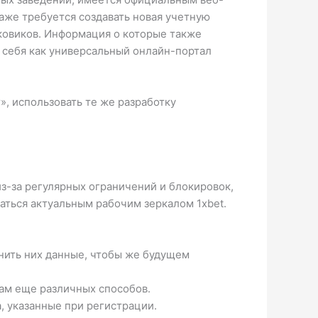
даже требуется создавать новая учетную
сковиков. Информация о которые также
я себя как универсальный онлайн-портал
», использовать те же разработку
з-за регулярных ограничений и блокировок,
аться актуальным рабочим зеркалом 1xbet.
мнить них данные, чтобы же будущем
там еще различных способов.
, указанные при регистрации.