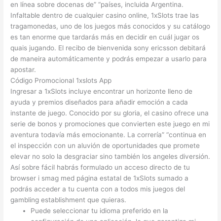
en línea sobre docenas de” “países, incluida Argentina.
Infaltable dentro de cualquier casino online, 1xSlots trae las
tragamonedas, uno de los juegos más conocidos y su catálogo
es tan enorme que tardarás más en decidir en cuál jugar os
quais jugando. El recibo de bienvenida sony ericsson debitará
de maneira automáticamente y podrás empezar a usarlo para
apostar.
Código Promocional 1xslots App
Ingresar a 1xSlots incluye encontrar un horizonte lleno de
ayuda y premios diseñados para añadir emoción a cada
instante de juego. Conocido por su gloria, el casino ofrece una
serie de bonos y promociones que convierten este juego en mi
aventura todavía más emocionante. La correría” “continua en
el inspección con un aluvión de oportunidades que promete
elevar no solo la desgraciar sino también los angeles diversión.
Así sobre fácil habrás formulado un acceso directo de tu
browser i smag med página estatal de 1xSlots sumado a
podrás acceder a tu cuenta con a todos mis juegos del
gambling establishment que quieras.
Puede seleccionar tu idioma preferido en la