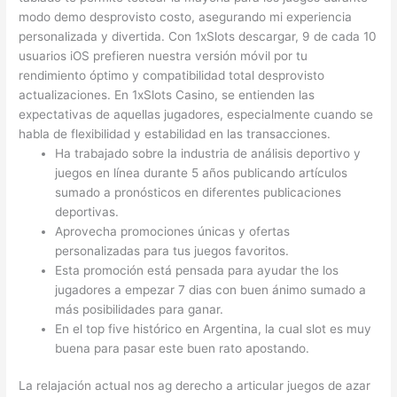
modo demo desprovisto costo, asegurando mi experiencia
personalizada y divertida. Con 1xSlots descargar, 9 de cada 10
usuarios iOS prefieren nuestra versión móvil por tu
rendimiento óptimo y compatibilidad total desprovisto
actualizaciones. En 1xSlots Casino, se entienden las
expectativas de aquellas jugadores, especialmente cuando se
habla de flexibilidad y estabilidad en las transacciones.
Ha trabajado sobre la industria de análisis deportivo y
juegos en línea durante 5 años publicando artículos
sumado a pronósticos en diferentes publicaciones
deportivas.
Aprovecha promociones únicas y ofertas
personalizadas para tus juegos favoritos.
Esta promoción está pensada para ayudar the los
jugadores a empezar 7 dias con buen ánimo sumado a
más posibilidades para ganar.
En el top five histórico en Argentina, la cual slot es muy
buena para pasar este buen rato apostando.
La relajación actual nos ag derecho a articular juegos de azar