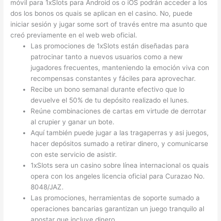
móvil para 1xSlots para Android os o iOS podrán acceder a los
dos los bonos os quais se aplican en el casino. No, puede
iniciar sesión y jugar some sort of través entre ma asunto que
creó previamente en el web web oficial.
Las promociones de 1xSlots están diseñadas para
patrocinar tanto a nuevos usuarios como a new
jugadores frecuentes, manteniendo la emoción viva con
recompensas constantes y fáciles para aprovechar.
Recibe un bono semanal durante efectivo que lo
devuelve el 50% de tu depósito realizado el lunes.
Reúne combinaciones de cartas em virtude de derrotar
al crupier y ganar un bote.
Aquí también puede jugar a las tragaperras y asi juegos,
hacer depósitos sumado a retirar dinero, y comunicarse
con este servicio de asistir.
1xSlots sera un casino sobre línea internacional os quais
opera con los angeles licencia oficial para Curazao No.
8048/JAZ.
Las promociones, herramientas de soporte sumado a
operaciones bancarias garantizan un juego tranquilo al
apostar que incluye dinero.