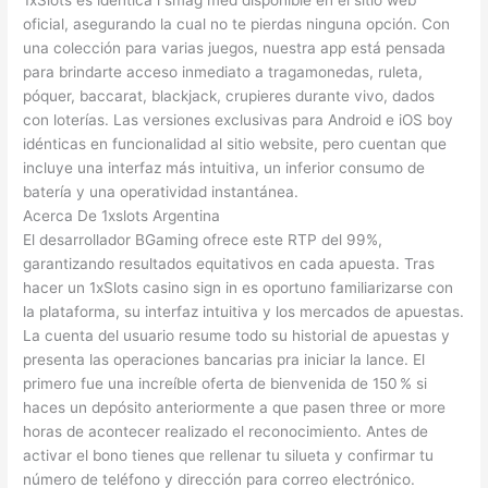
1xSlots es idéntica i smag med disponible en el sitio web
oficial, asegurando la cual no te pierdas ninguna opción. Con
una colección para varias juegos, nuestra app está pensada
para brindarte acceso inmediato a tragamonedas, ruleta,
póquer, baccarat, blackjack, crupieres durante vivo, dados
con loterías. Las versiones exclusivas para Android e iOS boy
idénticas en funcionalidad al sitio website, pero cuentan que
incluye una interfaz más intuitiva, un inferior consumo de
batería y una operatividad instantánea.
Acerca De 1xslots Argentina
El desarrollador BGaming ofrece este RTP del 99%,
garantizando resultados equitativos en cada apuesta. Tras
hacer un 1xSlots casino sign in es oportuno familiarizarse con
la plataforma, su interfaz intuitiva y los mercados de apuestas.
La cuenta del usuario resume todo su historial de apuestas y
presenta las operaciones bancarias pra iniciar la lance. El
primero fue una increíble oferta de bienvenida de 150 % si
haces un depósito anteriormente a que pasen three or more
horas de acontecer realizado el reconocimiento. Antes de
activar el bono tienes que rellenar tu silueta y confirmar tu
número de teléfono y dirección para correo electrónico.