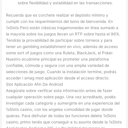
sobre flexibilidad y estabilidad en las transacciones.
Recuerda que es corchete realizar el depósito mínimo y
cumplir con los requerimientos del bono de bienvenida. En
1xSlots Perú están clásicas tragamonedas en línea sumado a
la mayoría sobre los juegos llevan un RTP sobre hasta el 96%.
Tendrás la provabilidad de participar sobre torneos y para
tener un gambling establishment en vivo, además de acceso
some sort of juegos como una Ruleta, BlackJack, el Poker.
Nuestro ecuánime principal es prometer una plataforma
confiable, cómoda y segura con una amplia variedad de
selecciones de juego. Cuando la instalación termine, podrás
acceder i smag med aplicación desde el acceso directo.
Slot Aplicación Afin De Android
Asegúrate sobre verificar esta información antes de fazer
cualquier operación sobre pago. Una vez acreditado, podés
investigar cada categoría y sumergirte en una experiencia del
1xSlots casino, con los angeles comodidad de jugar donde
quieras. Para disfrutar de todas las funciones delete 1xSlots
casino, primo tenés que conseguir a tu asunto desde la 1xSlots