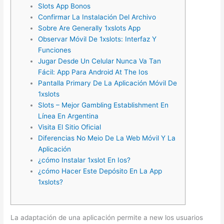
Slots App Bonos
Confirmar La Instalación Del Archivo
Sobre Are Generally 1xslots App
Observar Móvil De 1xslots: Interfaz Y
Funciones
Jugar Desde Un Celular Nunca Va Tan
Fácil: App Para Android At The Ios
Pantalla Primary De La Aplicación Móvil De
1xslots
Slots – Mejor Gambling Establishment En
Línea En Argentina
Visita El Sitio Oficial
Diferencias No Meio De La Web Móvil Y La
Aplicación
¿cómo Instalar 1xslot En Ios?
¿cómo Hacer Este Depósito En La App
1xslots?
La adaptación de una aplicación permite a new los usuarios