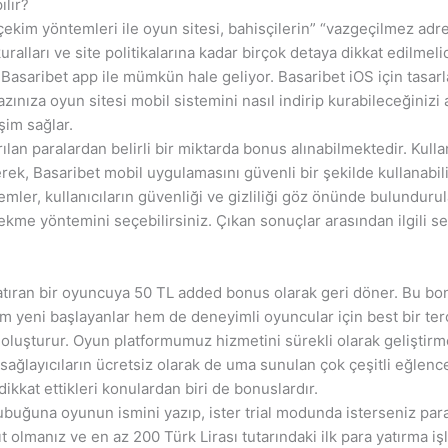
ılır?
e çekim yöntemleri ile oyun sitesi, bahisçilerin” “vazgeçilmez ad
lları ve site politikalarına kadar birçok detaya dikkat edilmelid
 Basaribet app ile mümkün hale geliyor. Basaribet iOS için tasa
zınıza oyun sitesi mobil sistemini nasıl indirip kurabileceğinizi
şim sağlar.
ırılan paralardan belirli bir miktarda bonus alınabilmektedir. Kul
erek, Basaribet mobil uygulamasını güvenli bir şekilde kullanabili
lemler, kullanıcıların güvenliği ve gizliliği göz önünde bulundurul
ekme yöntemini seçebilirsiniz. Çıkan sonuçlar arasından ilgili s
ıran bir oyuncuya 50 TL added bonus olarak geri döner. Bu bonus
 hem yeni başlayanlar hem de deneyimli oyuncular için best bir te
 oluşturur. Oyun platformumuz hizmetini sürekli olarak geliştirm
ş sağlayıcıların ücretsiz olarak de uma sunulan çok çeşitli eğlenc
kkat ettikleri konulardan biri de bonuslardır.
buğuna oyunun ismini yazıp, ister trial modunda isterseniz para
ıt olmanız ve en az 200 Türk Lirası tutarındaki ilk para yatırma 