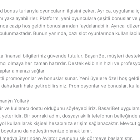
d bonus turlarıyla oyuncuların ilgisini çeker. Ayrıca, uygulama i
ı yakalayabilirler. Platform, yeni oyunculara çeşitli bonuslar ve
asında cazip hoş geldin bonuslarından faydalanabilir. Ayrıca, düze
 bulunmaktadır. Bunun yanında, bazı slot oyunlarında kullanılab
za finansal bilgileriniz güvende tutulur. BaşarıBet müşteri dest
ımcı olmaya her zaman hazırdır. Destek ekibinin hızlı ve profesyon
aplar almanızı sağlar.
itli promosyonlar ve bonuslar sunar. Yeni üyelere özel hoş geldin
 daha karlı hale getirebilirsiniz. Promosyonlar ve bonuslar, kulla
manýn Yollarý
lir ve kullanıcı dostu olduğunu söyleyebiliriz. BasariBet uygula
 yeterlidir. Bir sonraki adım, dosyayı akıllı telefonun belleğin
 kullanılarak kişisel hesabınıza erişim sağlanacaktır. Mevcut gi
boyutunu da netleştirmenize olanak tanır.
al medya üzerinden Aviator oyununu sık görmeye başlamıştır.