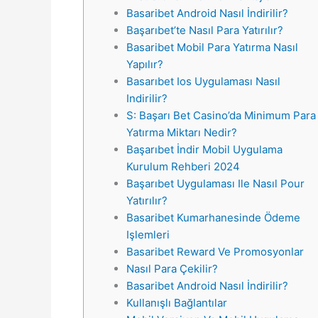
Basaribet Android Nasıl İndirilir?
Başarıbet’te Nasıl Para Yatırılır?
Basaribet Mobil Para Yatırma Nasıl
Yapılır?
Basarıbet Ios Uygulaması Nasıl
Indirilir?
S: Başarı Bet Casino’da Minimum Para
Yatırma Miktarı Nedir?
Başarıbet İndir Mobil Uygulama
Kurulum Rehberi 2024
Başarıbet Uygulaması Ile Nasıl Pour
Yatırılır?
Basaribet Kumarhanesinde Ödeme
Işlemleri
Basaribet Reward Ve Promosyonlar
Nasıl Para Çekilir?
Basaribet Android Nasıl İndirilir?
Kullanışlı Bağlantılar