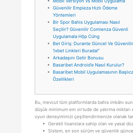
Mobil Versiyon Vs Mobil Uygulama
Güvenilir Empieza Hızlı Ödeme
Yöntemleri
Bir Spor Bahis Uygulaması Nasıl
Seçilir? Güvenilir Comienza Güvenli
Uygulamala Hộp Cứng
Bet Giriş: Durante Güncel Ve Güvenili
1xbet Linkleri Burada!”
Arkadaşını Getir Bonusu
Basaribet Android’e Nasıl Kurulur?
Basaribet Mobil Uygulamasının Başlıc
Özellikleri
Bu, mevcut tüm platformlarda bahis imkânı sun
düşük minimum em virtude de yatırma miktarı 
oyun deneyiminizi çeşitlendirmenize olanak tan
Gerekli lisanslara sahip olan ve yasal d
Sistem, en son sürüm ve güvenlik güncell