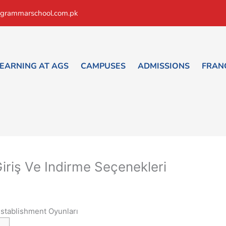
grammarschool.com.pk
EARNING AT AGS
CAMPUSES
ADMISSIONS
FRAN
iriş Ve Indirme Seçenekleri
Establishment Oyunları