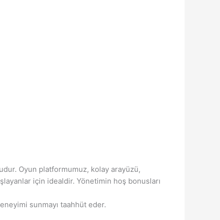
mudur. Oyun platformumuz, kolay arayüzü,
yanlar için idealdir. Yönetimin hoş bonusları
 deneyimi sunmayı taahhüt eder.