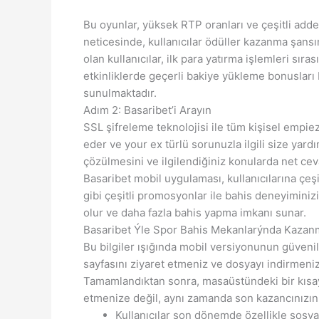
Bu oyunlar, yüksek RTP oranları ve çeşitli adde
neticesinde, kullanıcılar ödüller kazanma şansın
olan kullanıcılar, ilk para yatırma işlemleri sır
etkinliklerde geçerli bakiye yükleme bonusları
sunulmaktadır.
Adım 2: Basaribet’i Arayın
SSL şifreleme teknolojisi ile tüm kişisel empie
eder ve your ex türlü sorunuzla ilgili size yard
çözülmesini ve ilgilendiğiniz konularda net cev
Basaribet mobil uygulaması, kullanıcılarına çeş
gibi çeşitli promosyonlar ile bahis deneyiminizi
olur ve daha fazla bahis yapma imkanı sunar.
Basaribet Ýle Spor Bahis Mekanlarýnda Kazan
Bu bilgiler ışığında mobil versiyonunun güveni
sayfasını ziyaret etmeniz ve dosyayı indirmeniz
Tamamlandıktan sonra, masaüstündeki bir kısayol
etmenize değil, aynı zamanda son kazancınızın 
Kullanıcılar son dönemde özellikle sosy