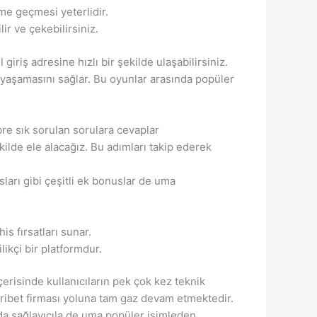
me geçmesi yeterlidir.
ir ve çekebilirsiniz.
riş adresine hızlı bir şekilde ulaşabilirsiniz.
 yaşamasını sağlar. Bu oyunlar arasında popüler
obre sık sorulan sorulara cevaplar
ilde ele alacağız. Bu adımları takip ederek
ları gibi çeşitli ek bonuslar de uma
is fırsatları sunar.
ikçi bir platformdur.
çerisinde kullanıcıların pek çok kez teknik
saribet firması yoluna tam gaz devam etmektedir.
nda sağlayıcıla de uma popüler isimleden