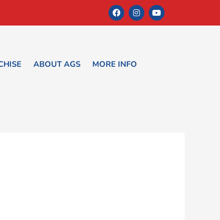
F
I
Y
a
n
o
c
s
u
e
t
t
b
a
u
o
g
b
o
r
e
k
a
CHISE
ABOUT AGS
MORE INFO
m