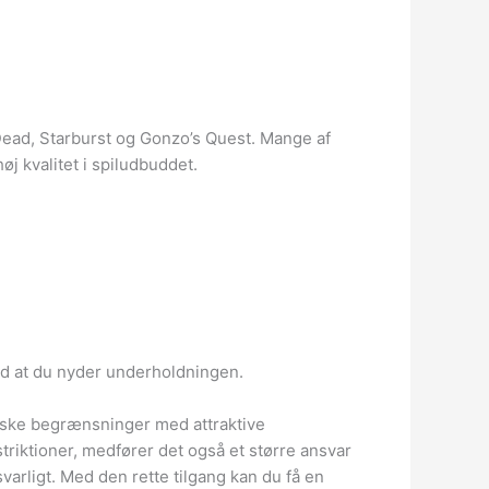
Dead, Starburst og Gonzo’s Quest. Mange af
j kvalitet i spiludbuddet.
med at du nyder underholdningen.
nske begrænsninger med attraktive
riktioner, medfører det også et større ansvar
varligt. Med den rette tilgang kan du få en