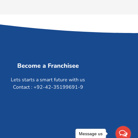
Become a Franchisee
Lets starts a smart future with us
Contact : +92-42-35199691-9
Message us