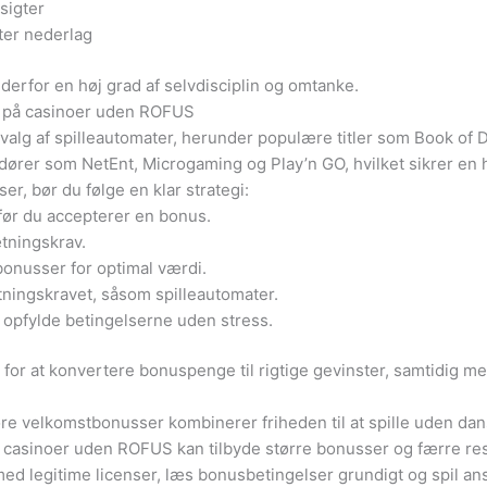
sigter
ter nederlag
erfor en høj grad af selvdisciplin og omtanke.
e på casinoer uden ROFUS
valg af spilleautomater, herunder populære titler som Book of 
rer som NetEnt, Microgaming og Play’n GO, hvilket sikrer en hø
er, bør du følge en klar strategi:
før du accepterer en bonus.
tningskrav.
onusser for optimal værdi.
ætningskravet, såsom spilleautomater.
t opfylde betingelserne uden stress.
 for at konvertere bonuspenge til rigtige gevinster, samtidig 
e velkomstbonusser kombinerer friheden til at spille uden da
m casinoer uden ROFUS kan tilbyde større bonusser og færre rest
 med legitime licenser, læs bonusbetingelser grundigt og spil ans