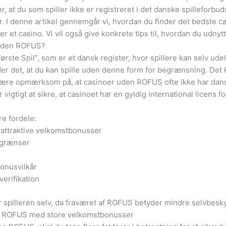
at du som spiller ikke er registreret i det danske spilleforbuds
r. I denne artikel gennemgår vi, hvordan du finder det bedste c
et casino. Vi vil også give konkrete tips til, hvordan du udny
o uden ROFUS?
rste Spil”, som er et dansk register, hvor spillere kan selv udel
er det, at du kan spille uden denne form for begrænsning. Det ka
være opmærksom på, at casinoer uden ROFUS ofte ikke har dansk
gtigt at sikre, at casinoet har en gyldig international licens for 
re fordele:
 attraktive velkomstbonusser
sgrænser
bonusvilkår
erifikation
 spilleren selv, da fraværet af ROFUS betyder mindre selvbesk
en ROFUS med store velkomstbonusser