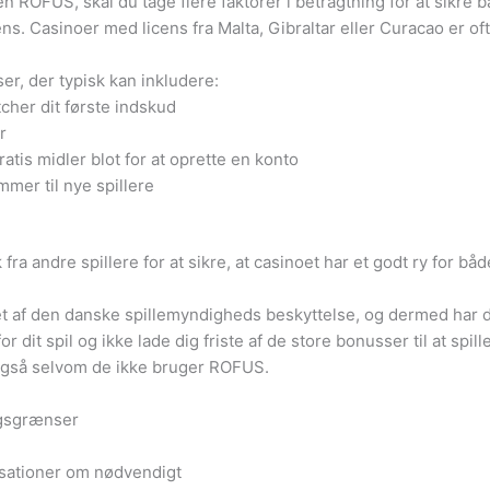
n ROFUS, skal du tage flere faktorer i betragtning for at sikre
ens. Casinoer med licens fra Malta, Gibraltar eller Curacao er of
, der typisk kan inkludere:
cher dit første indskud
r
atis midler blot for at oprette en konto
mer til nye spillere
ra andre spillere for at sikre, at casinoet har et godt ry for b
 af den danske spillemyndigheds beskyt­telse, og dermed har du 
r dit spil og ikke lade dig friste af de store bonusser til at spil
 også selvom de ikke bruger ROFUS.
ngsgrænser
sationer om nødvendigt