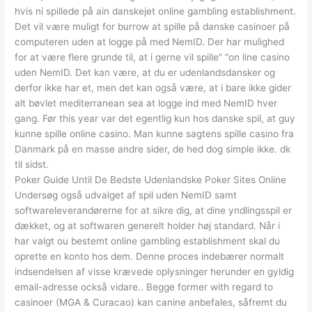
hvis ni spillede på ain danskejet online gambling establishment.
Det vil være muligt for burrow at spille på danske casinoer på
computeren uden at logge på med NemID. Der har mulighed
for at være flere grunde til, at i gerne vil spille” “on line casino
uden NemID. Det kan være, at du er udenlandsdansker og
derfor ikke har et, men det kan også være, at i bare ikke gider
alt bøvlet mediterranean sea at logge ind med NemID hver
gang. Før this year var det egentlig kun hos danske spil, at guy
kunne spille online casino. Man kunne sagtens spille casino fra
Danmark på en masse andre sider, de hed dog simple ikke. dk
til sidst.
Poker Guide Until De Bedste Udenlandske Poker Sites Online
Undersøg også udvalget af spil uden NemID samt
softwareleverandørerne for at sikre dig, at dine yndlingsspil er
dækket, og at softwaren generelt holder høj standard. Når i
har valgt ou bestemt online gambling establishment skal du
oprette en konto hos dem. Denne proces indebærer normalt
indsendelsen af visse krævede oplysninger herunder en gyldig
email-adresse också vidare.. Begge former with regard to
casinoer (MGA & Curacao) kan canine anbefales, såfremt du