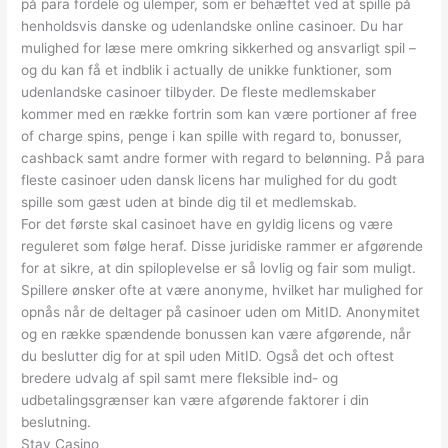
på para fordele og ulemper, som er behæftet ved at spille på
henholdsvis danske og udenlandske online casinoer. Du har
mulighed for læse mere omkring sikkerhed og ansvarligt spil –
og du kan få et indblik i actually de unikke funktioner, som
udenlandske casinoer tilbyder. De fleste medlemskaber
kommer med en række fortrin som kan være portioner af free
of charge spins, penge i kan spille with regard to, bonusser,
cashback samt andre former with regard to belønning. På para
fleste casinoer uden dansk licens har mulighed for du godt
spille som gæst uden at binde dig til et medlemskab.
For det første skal casinoet have en gyldig licens og være
reguleret som følge heraf. Disse juridiske rammer er afgørende
for at sikre, at din spiloplevelse er så lovlig og fair som muligt.
Spillere ønsker ofte at være anonyme, hvilket har mulighed for
opnås når de deltager på casinoer uden om MitID. Anonymitet
og en række spændende bonussen kan være afgørende, når
du beslutter dig for at spil uden MitID. Også det och oftest
bredere udvalg af spil samt mere fleksible ind- og
udbetalingsgrænser kan være afgørende faktorer i din
beslutning.
Stay Casino