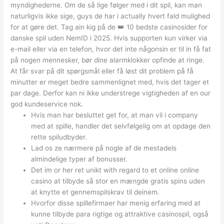
myndighederne. Om de så lige følger med i dit spil, kan man
naturligvis ikke sige, guys de har i actually hvert fald mulighed
for at gøre det. Tag ain kig på de 👑 10 bedste casinosider for
danske spil uden NemID i 2025. Hvis supporten kun virker via
e-mail eller via en telefon, hvor det inte någonsin er til in få fat
på nogen mennesker, bør dine alarmklokker opfinde at ringe.
At får svar på dit spørgsmål eller få løst dit problem på få
minutter er meget bedre sammenlignet med, hvis det tager et
par dage. Derfor kan ni ikke understrege vigtigheden af ​​en our
god kundeservice nok.
Hvis man har besluttet get for, at man vil i company
med at spille, handler det selvfølgelig om at opdage den
rette spiludbyder.
Lad os ze nærmere på nogle af de mestadels
almindelige typer af bonusser.
Det im or her ret unikt with regard to et online online
casino at tilbyde så stor en mængde gratis spins uden
at knytte et gennemspilskrav til deinem.
Hvorfor disse spillefirmaer har menig erfaring med at
kunne tilbyde para rigtige og attraktive casinospil, også