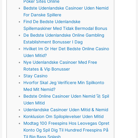
Poker Sites Online
Bedste Udenlandske Casinoer Uden Nemid
For Danske Spillere
Find De Bedste Udenlandske
Spillemaskiner Med Tidak Bermodal Bonus
De Bedste Udenlandske Online Gambling
Establishment Bonusser I Dag
Hvilket Im Or Her Det Bedste Online Casino
Uden Mitid?
Nye Udenlandske Casinoer Med Free
Rotates & Vip Bonusser
Stay Casino
Hvorfor Skal Jeg Verificere Min Spilkonto
Med Mit Nemid?
Bedste Online Casinoer Uden Nemid 🚀 Spil
Uden Mitid
Udenlandske Casinoer Uden Mitid & Nemid​
Konklusion Om Spiloplevelser Uden Mitid
Modtag 100 Freespins Hos Leovegas Opret
Konto Og Spil Dig Til Hundred Freespins På
Til Big Bass Splash