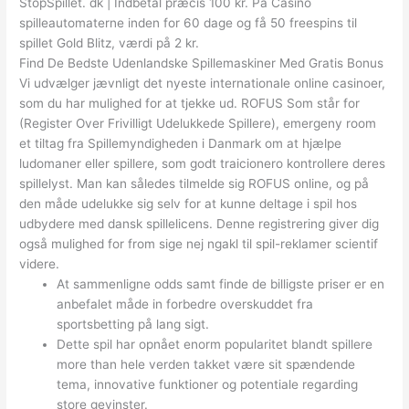
StopSpillet. dk | Indbetal præcis 100 kr. På Casino
spilleautomaterne inden for 60 dage og få 50 freespins til
spillet Gold Blitz, værdi på 2 kr.
Find De Bedste Udenlandske Spillemaskiner Med Gratis Bonus
Vi udvælger jævnligt det nyeste internationale online casinoer,
som du har mulighed for at tjekke ud. ROFUS Som står for
(Register Over Frivilligt Udelukkede Spillere), emergeny room
et tiltag fra Spillemyndigheden i Danmark om at hjælpe
ludomaner eller spillere, som godt traicionero kontrollere deres
spillelyst. Man kan således tilmelde sig ROFUS online, og på
den måde udelukke sig selv for at kunne deltage i spil hos
udbydere med dansk spillelicens. Denne registrering giver dig
også mulighed for from sige nej ngakl til spil-reklamer scientif
videre.
At sammenligne odds samt finde de billigste priser er en
anbefalet måde in forbedre overskuddet fra
sportsbetting på lang sigt.
Dette spil har opnået enorm popularitet blandt spillere
more than hele verden takket være sit spændende
tema, innovative funktioner og potentiale regarding
store gevinster.