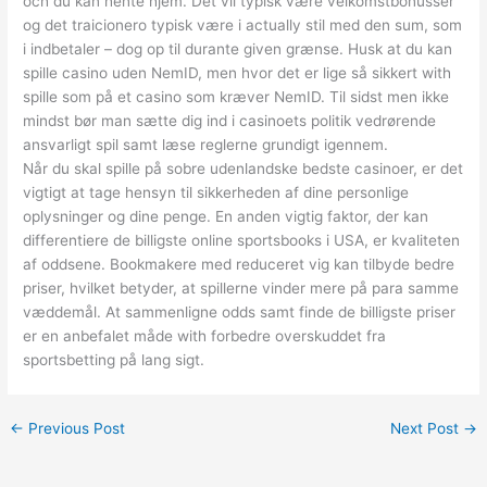
och du kan hente hjem. Det vil typisk være velkomstbonusser
og det traicionero typisk være i actually stil med den sum, som
i indbetaler – dog op til durante given grænse. Husk at du kan
spille casino uden NemID, men hvor det er lige så sikkert with
spille som på et casino som kræver NemID. Til sidst men ikke
mindst bør man sætte dig ind i casinoets politik vedrørende
ansvarligt spil samt læse reglerne grundigt igennem.
Når du skal spille på sobre udenlandske bedste casinoer, er det
vigtigt at tage hensyn til sikkerheden af dine personlige
oplysninger og dine penge. En anden vigtig faktor, der kan
differentiere de billigste online sportsbooks i USA, er kvaliteten
af oddsene. Bookmakere med reduceret vig kan tilbyde bedre
priser, hvilket betyder, at spillerne vinder mere på para samme
væddemål. At sammenligne odds samt finde de billigste priser
er en anbefalet måde with forbedre overskuddet fra
sportsbetting på lang sigt.
←
Previous Post
Next Post
→