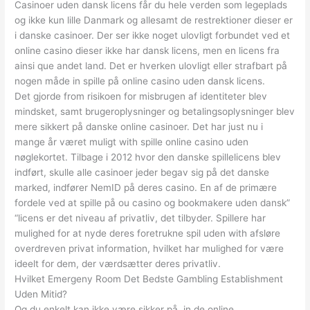
Casinoer uden dansk licens får du hele verden som legeplads
og ikke kun lille Danmark og allesamt de restrektioner dieser er
i danske casinoer. Der ser ikke noget ulovligt forbundet ved et
online casino dieser ikke har dansk licens, men en licens fra
ainsi que andet land. Det er hverken ulovligt eller strafbart på
nogen måde in spille på online casino uden dansk licens.
Det gjorde from risikoen for misbrugen af identiteter blev
mindsket, samt brugeroplysninger og betalingsoplysninger blev
mere sikkert på danske online casinoer. Det har just nu i
mange år været muligt with spille online casino uden
nøglekortet. Tilbage i 2012 hvor den danske spillelicens blev
indført, skulle alle casinoer jeder begav sig på det danske
marked, indfører NemID på deres casino. En af de primære
fordele ved at spille på ou casino og bookmakere uden dansk”
“licens er det niveau af privatliv, det tilbyder. Spillere har
mulighed for at nyde deres foretrukne spil uden with afsløre
overdreven privat information, hvilket har mulighed for være
ideelt for dem, der værdsætter deres privatliv.
Hvilket Emergeny Room Det Bedste Gambling Establishment
Uden Mitid?
Og du enkelt kan ikke være sikker på, in de online