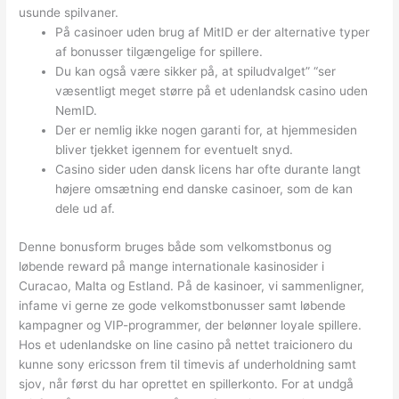
usunde spilvaner.
På casinoer uden brug af MitID er der alternative typer
af bonusser tilgængelige for spillere.
Du kan også være sikker på, at spiludvalget” “ser
væsentligt meget større på et udenlandsk casino uden
NemID.
Der er nemlig ikke nogen garanti for, at hjemmesiden
bliver tjekket igennem for eventuelt snyd.
Casino sider uden dansk licens har ofte durante langt
højere omsætning end danske casinoer, som de kan
dele ud af.
Denne bonusform bruges både som velkomstbonus og
løbende reward på mange internationale kasinosider i
Curacao, Malta og Estland. På de kasinoer, vi sammenligner,
infame vi gerne ze gode velkomstbonusser samt løbende
kampagner og VIP-programmer, der belønner loyale spillere.
Hos et udenlandske on line casino på nettet traicionero du
kunne sony ericsson frem til timevis af underholdning samt
sjov, når først du har oprettet en spillerkonto. For at undgå