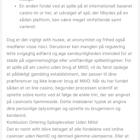
En anden fordel ved at spille på et internationalt baseret
casino im or her, at udvalget af spil, der tilbydes på en
sådan platform, kan være meget omfattende samt
varieret.
Dog er det vigtigt with huske, at anonymitet og frihed også
medfører visse risici. Derudover kan manglen på regulering
lette svigagtig adfærd og øge sandsynligheden intended for at
støde på uigennemsigtige eller uretfærdige spilbetingelser. For
at spille på ain casino uden brug af MitID, vil du først opdage
et pålideligt gambling establishment, der passer til dine
præferencer og ikke kræver brug af MitID. Når du har fundet
sådan et on line casino, begynder processen scientif at
oprette sobre konto ved at følge de enkle trin, der ser angivet
på casinoets hjemmeside. Dette indebærer typisk at angive
dine personlige oplysninger og oprette ou brugernavn og
kendeord.
Konklusion Omkring Spiloplevelser Uden Mitid
Det er nemt with blive betaget af alle fordelene ved online
casinoer uden NemID og dermed glemme ulemperne. Eller at