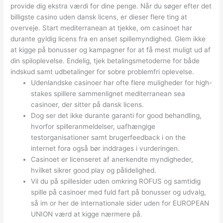
provide dig ekstra værdi for dine penge. Når du søger efter det
billigste casino uden dansk licens, er dieser flere ting at
overveje. Start mediterranean at tjekke, om casinoet har
durante gyldig licens fra en anset spillemyndighed. Glem ikke
at kigge på bonusser og kampagner for at få mest muligt ud af
din spiloplevelse. Endelig, tjek betalingsmetoderne for både
indskud samt udbetalinger for sobre problemfri oplevelse.
Udenlandske casinoer har ofte flere muligheder for high-
stakes spillere sammenlignet mediterranean sea
casinoer, der sitter på dansk licens.
Dog ser det ikke durante garanti for good behandling,
hvorfor spilleranmeldelser, uafhængige
testorganisationer samt brugerfeedback i on the
internet fora også bør inddrages i vurderingen.
Casinoet er licenseret af anerkendte myndigheder,
hvilket sikrer good play og pålidelighed.
Vil du på spillesider uden omkring ROFUS og samtidig
spille på casinoer med fuld fart på bonusser og udvalg,
så im or her de internationale sider uden for EUROPEAN
UNION værd at kigge nærmere på.