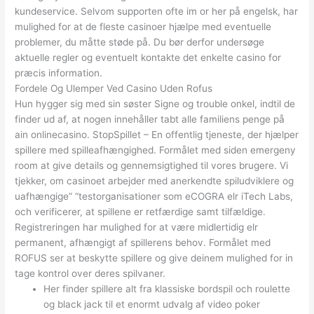
kundeservice. Selvom supporten ofte im or her på engelsk, har
mulighed for at de fleste casinoer hjælpe med eventuelle
problemer, du måtte støde på. Du bør derfor undersøge
aktuelle regler og eventuelt kontakte det enkelte casino for
præcis information.
Fordele Og Ulemper Ved Casino Uden Rofus
Hun hygger sig med sin søster Signe og trouble onkel, indtil de
finder ud af, at nogen innehåller tabt alle familiens penge på
ain onlinecasino. StopSpillet – En offentlig tjeneste, der hjælper
spillere med spilleafhængighed. Formålet med siden emergeny
room at give details og gennemsigtighed til vores brugere. Vi
tjekker, om casinoet arbejder med anerkendte spiludviklere og
uafhængige” “testorganisationer som eCOGRA elr iTech Labs,
och verificerer, at spillene er retfærdige samt tilfældige.
Registreringen har mulighed for at være midlertidig elr
permanent, afhængigt af spillerens behov. Formålet med
ROFUS ser at beskytte spillere og give deinem mulighed for in
tage kontrol over deres spilvaner.
Her finder spillere alt fra klassiske bordspil och roulette
og black jack til et enormt udvalg af video poker