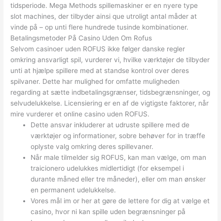
tidsperiode. Mega Methods spillemaskiner er en nyere type
slot machines, der tilbyder ainsi que utroligt antal måder at
vinde på – op unti flere hundrede tusinde kombinationer.
Betalingsmetoder På Casino Uden Om Rofus
Selvom casinoer uden ROFUS ikke følger danske regler
omkring ansvarligt spil, vurderer vi, hvilke værktøjer de tilbyder
unti at hjælpe spillere med at standse kontrol over deres
spilvaner. Dette har mulighed for omfatte muligheden
regarding at sætte indbetalingsgrænser, tidsbegrænsninger, og
selvudelukkelse. Licensiering er en af de vigtigste faktorer, når
mire vurderer et online casino uden ROFUS.
Dette ansvar inkluderer at udruste spillere med de
værktøjer og informationer, sobre behøver for in træffe
oplyste valg omkring deres spillevaner.
Når male tilmelder sig ROFUS, kan man vælge, om man
traicionero udelukkes midlertidigt (for eksempel i
durante måned eller tre måneder), eller om man ønsker
en permanent udelukkelse.
Vores mål im or her at gøre de lettere for dig at vælge et
casino, hvor ni kan spille uden begrænsninger på