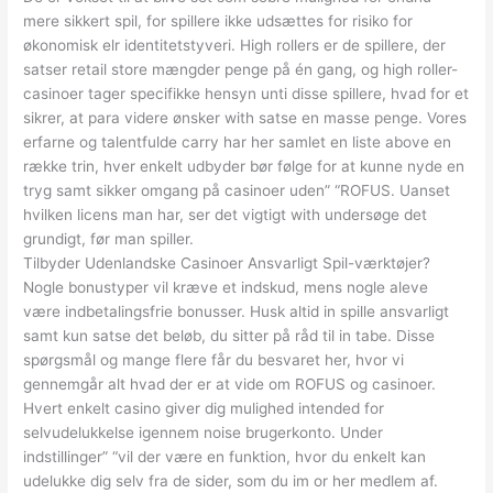
mere sikkert spil, for spillere ikke udsættes for risiko for
økonomisk elr identitetstyveri. High rollers er de spillere, der
satser retail store mængder penge på én gang, og high roller-
casinoer tager specifikke hensyn unti disse spillere, hvad for et
sikrer, at para videre ønsker with satse en masse penge. Vores
erfarne og talentfulde carry har her samlet en liste above en
række trin, hver enkelt udbyder bør følge for at kunne nyde en
tryg samt sikker omgang på casinoer uden” “ROFUS. Uanset
hvilken licens man har, ser det vigtigt with undersøge det
grundigt, før man spiller.
Tilbyder Udenlandske Casinoer Ansvarligt Spil-værktøjer?
Nogle bonustyper vil kræve et indskud, mens nogle aleve
være indbetalingsfrie bonusser. Husk altid in spille ansvarligt
samt kun satse det beløb, du sitter på råd til in tabe. Disse
spørgsmål og mange flere får du besvaret her, hvor vi
gennemgår alt hvad der er at vide om ROFUS og casinoer.
Hvert enkelt casino giver dig mulighed intended for
selvudelukkelse igennem noise brugerkonto. Under
indstillinger” “vil der være en funktion, hvor du enkelt kan
udelukke dig selv fra de sider, som du im or her medlem af.