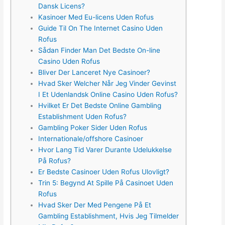
Dansk Licens?
Kasinoer Med Eu-licens Uden Rofus
Guide Til On The Internet Casino Uden
Rofus
Sådan Finder Man Det Bedste On-line
Casino Uden Rofus
Bliver Der Lanceret Nye Casinoer?
Hvad Sker Welcher Når Jeg Vinder Gevinst
I Et Udenlandsk Online Casino Uden Rofus?
Hvilket Er Det Bedste Online Gambling
Establishment Uden Rofus?
Gambling Poker Sider Uden Rofus
Internationale/offshore Casinoer
Hvor Lang Tid Varer Durante Udelukkelse
På Rofus?
Er Bedste Casinoer Uden Rofus Ulovligt?
Trin 5: Begynd At Spille På Casinoet Uden
Rofus
Hvad Sker Der Med Pengene På Et
Gambling Establishment, Hvis Jeg Tilmelder