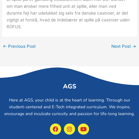
om man ønsker mere frihed unti at spille, eller man ved
durante fejl har udelukket sig selv fra danske casinoer, er det
vigtigt at forstå, hvad de indebærer at spille på casinoer uden
ROFUS.
←
Previous Post
Next Post
→
AGS
Here at AGS, your child is at the heart of learning. Through our
student-centered and E-Tech integrated curriculum. We inspire,
encourage and inculcate curiosity and passion for life-long learning.
F
I
Y
a
n
o
c
s
u