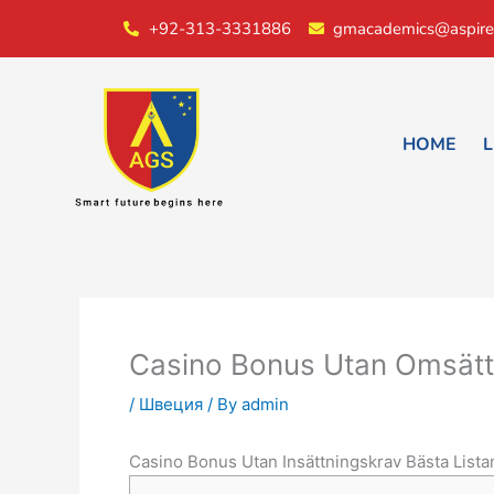
Skip
+92-313-3331886
gmacademics@aspire
to
content
HOME
L
Casino Bonus Utan Omsätt
/
Швеция
/ By
admin
Casino Bonus Utan Insättningskrav Bästa Lis