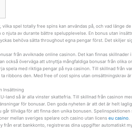
 vilka spel totally free spins kan användas på, och vad länge de 
o njuta av durante bättre spelupplevelse. En bonus utan insättn
 lyckas behöva sätta throughout egna pengar först. Det skiljer si
 bonusar från avviknade online casinon. Det kan finnas skillnader
 kan också överväga att utnyttja mångfaldiga bonusar från olika 
börja spela med riktiga pengar på nya casinon. Till skillnad från 
n ta ribbons den. Med free of cost spins utan omsättningskrav är
n Insättning
U-land så är alla vinster skattefria. Till skillnad från casinon 
änsningar för bonusar. Den goda nyheten är att det är helt laglig
u går tillväga för att finna den unika bonusen. Spelinspektion
ioner mellan sveriges spelare och casino utan licens
eu casino
.
y från erat bankkonto, registreras dina uppgifter automatiskt my 