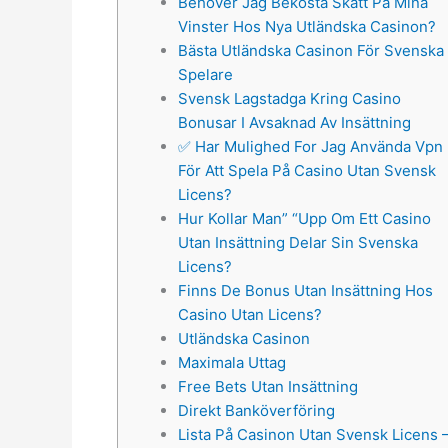
Behöver Jag Bekosta Skatt På Mina
Vinster Hos Nya Utländska Casinon?
Bästa Utländska Casinon För Svenska
Spelare
Svensk Lagstadga Kring Casino
Bonusar I Avsaknad Av Insättning
✅ Har Mulighed For Jag Använda Vpn
För Att Spela På Casino Utan Svensk
Licens?
Hur Kollar Man” “Upp Om Ett Casino
Utan Insättning Delar Sin Svenska
Licens?
Finns De Bonus Utan Insättning Hos
Casino Utan Licens?
Utländska Casinon
Maximala Uttag
Free Bets Utan Insättning
Direkt Banköverföring
Lista På Casinon Utan Svensk Licens 