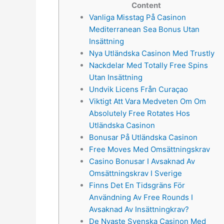
Content
Vanliga Misstag På Casinon
Mediterranean Sea Bonus Utan
Insättning
Nya Utländska Casinon Med Trustly
Nackdelar Med Totally Free Spins
Utan Insättning
Undvik Licens Från Curaçao
Viktigt Att Vara Medveten Om Om
Absolutely Free Rotates Hos
Utländska Casinon
Bonusar På Utländska Casinon
Free Moves Med Omsättningskrav
Casino Bonusar I Avsaknad Av
Omsättningskrav I Sverige
Finns Det En Tidsgräns För
Användning Av Free Rounds I
Avsaknad Av Insättningkrav?
De Nyaste Svenska Casinon Med