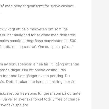
r så med pengar gynnsamt för själva casinot.
.
ock viktigt att palo medveten om somliga
et du har mulighed for at vinna med dem free
 males samtidigt begränsa maxvinsten till 500
 detta online casino”. Om du spelar på ett”
 av bonuspengar, elr så får i tillgång ett antal
ngande dagar. Om ett online casino utan
artner and i omgångar av ten per dag. Du
rgås. Detta brukar inte handla omkring mer än
gskravet på free spins fungerar som på durante
Så väljer svenska folket totally free of charge
g svenska spelare.