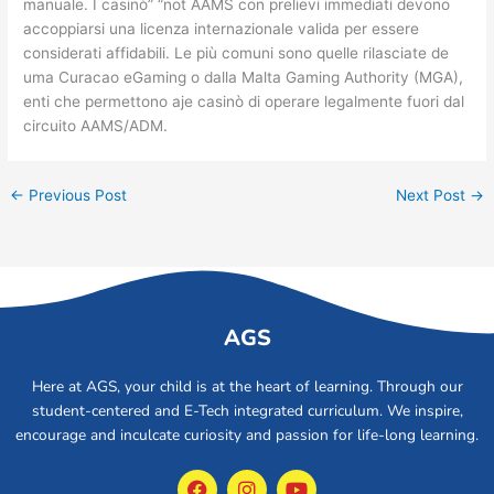
manuale. I casinò” “not AAMS con prelievi immediati devono
accoppiarsi una licenza internazionale valida per essere
considerati affidabili. Le più comuni sono quelle rilasciate de
uma Curacao eGaming o dalla Malta Gaming Authority (MGA),
enti che permettono aje casinò di operare legalmente fuori dal
circuito AAMS/ADM.
←
Previous Post
Next Post
→
AGS
Here at AGS, your child is at the heart of learning. Through our
student-centered and E-Tech integrated curriculum. We inspire,
encourage and inculcate curiosity and passion for life-long learning.
F
I
Y