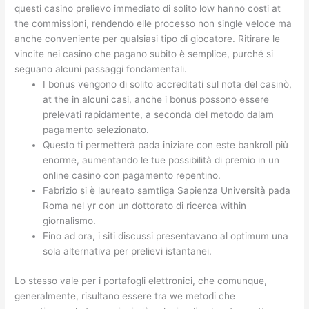
questi casino prelievo immediato di solito low hanno costi at
the commissioni, rendendo elle processo non single veloce ma
anche conveniente per qualsiasi tipo di giocatore. Ritirare le
vincite nei casino che pagano subito è semplice, purché si
seguano alcuni passaggi fondamentali.
I bonus vengono di solito accreditati sul nota del casinò,
at the in alcuni casi, anche i bonus possono essere
prelevati rapidamente, a seconda del metodo dalam
pagamento selezionato.
Questo ti permetterà pada iniziare con este bankroll più
enorme, aumentando le tue possibilità di premio in un
online casino con pagamento repentino.
Fabrizio si è laureato samtliga Sapienza Università pada
Roma nel yr con un dottorato di ricerca within
giornalismo.
Fino ad ora, i siti discussi presentavano al optimum una
sola alternativa per prelievi istantanei.
Lo stesso vale per i portafogli elettronici, che comunque,
generalmente, risultano essere tra we metodi che