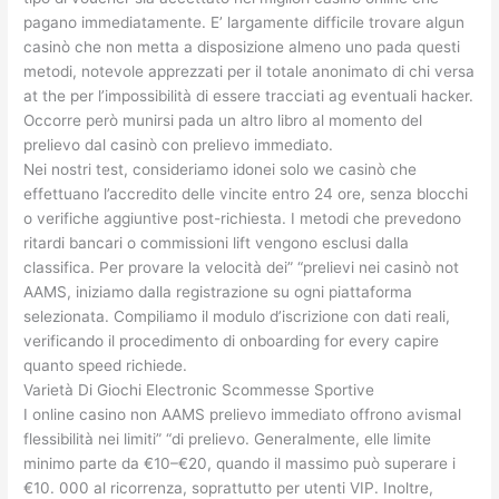
pagano immediatamente. E’ largamente difficile trovare algun
casinò che non metta a disposizione almeno uno pada questi
metodi, notevole apprezzati per il totale anonimato di chi versa
at the per l’impossibilità di essere tracciati ag eventuali hacker.
Occorre però munirsi pada un altro libro al momento del
prelievo dal casinò con prelievo immediato.
Nei nostri test, consideriamo idonei solo we casinò che
effettuano l’accredito delle vincite entro 24 ore, senza blocchi
o verifiche aggiuntive post-richiesta. I metodi che prevedono
ritardi bancari o commissioni lift vengono esclusi dalla
classifica. Per provare la velocità dei” “prelievi nei casinò not
AAMS, iniziamo dalla registrazione su ogni piattaforma
selezionata. Compiliamo il modulo d’iscrizione con dati reali,
verificando il procedimento di onboarding for every capire
quanto speed richiede.
Varietà Di Giochi Electronic Scommesse Sportive
I online casino non AAMS prelievo immediato offrono avismal
flessibilità nei limiti” “di prelievo. Generalmente, elle limite
minimo parte da €10–€20, quando il massimo può superare i
€10. 000 al ricorrenza, soprattutto per utenti VIP. Inoltre,