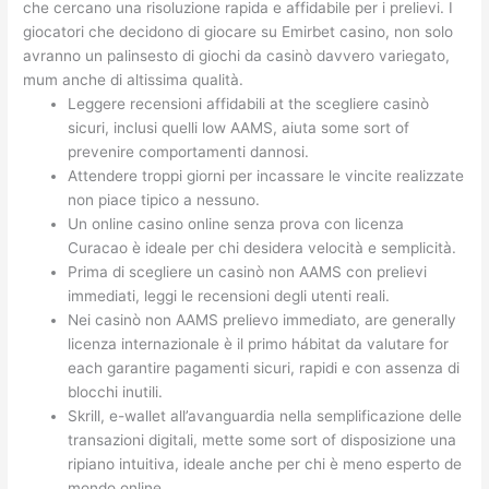
che cercano una risoluzione rapida e affidabile per i prelievi. I
giocatori che decidono di giocare su Emirbet casino, non solo
avranno un palinsesto di giochi da casinò davvero variegato,
mum anche di altissima qualità.
Leggere recensioni affidabili at the scegliere casinò
sicuri, inclusi quelli low AAMS, aiuta some sort of
prevenire comportamenti dannosi.
Attendere troppi giorni per incassare le vincite realizzate
non piace tipico a nessuno.
Un online casino online senza prova con licenza
Curacao è ideale per chi desidera velocità e semplicità.
Prima di scegliere un casinò non AAMS con prelievi
immediati, leggi le recensioni degli utenti reali.
Nei casinò non AAMS prelievo immediato, are generally
licenza internazionale è il primo hábitat da valutare for
each garantire pagamenti sicuri, rapidi e con assenza di
blocchi inutili.
Skrill, e-wallet all’avanguardia nella semplificazione delle
transazioni digitali, mette some sort of disposizione una
ripiano intuitiva, ideale anche per chi è meno esperto de
mondo online.