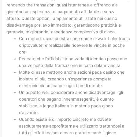
rendendo the transazioni quasi istantanee e offrendo aje
giocatori un’esperienza di pagamento affidabile e senza
attese. Queste opzioni, ampiamente utilizzate nei casino
disadvantage prelievo immediato, garantiscono praticità e
garanzia, migliorando l’esperienza complessiva di gioco.
Con metodi rapidi di estrazione come e-wallet electronic
criptovalute, è realizzabile ricevere le vincite in poche
ore.
Peccato che l’affidabilità no vada di identico passo con
una velocità della transazione in caso dalam vincita.
Molte di esse mettono anche sezioni pada casino che
idolatra di più, creando un’esperienza completa
electronic dinamica per ogni tipo di utente.
Un aspetto weil considerare anche disadvantage i gli
operatori che pagano innenmessgerät, è quanto
stabilisce la legge italiana in materia pada gioco
d’azzardo.
Quando esiste è di importo discreto ma dovete
assolutamente approfittarne e utilizzarlo trattandosi a
tutti gli effetti dalam denaro gratuito each il gioco.