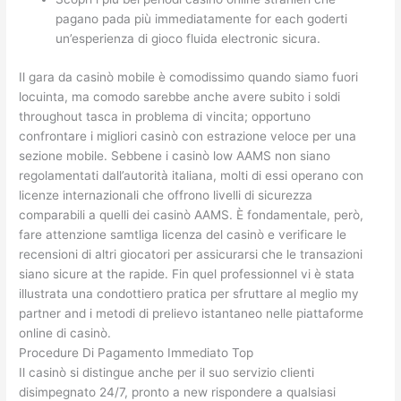
pagano pada più immediatamente for each goderti
un’esperienza di gioco fluida electronic sicura.
Il gara da casinò mobile è comodissimo quando siamo fuori
locuinta, ma comodo sarebbe anche avere subito i soldi
throughout tasca in problema di vincita; opportuno
confrontare i migliori casinò con estrazione veloce per una
sezione mobile. Sebbene i casinò low AAMS non siano
regolamentati dall’autorità italiana, molti di essi operano con
licenze internazionali che offrono livelli di sicurezza
comparabili a quelli dei casinò AAMS. È fondamentale, però,
fare attenzione samtliga licenza del casinò e verificare le
recensioni di altri giocatori per assicurarsi che le transazioni
siano sicure at the rapide. Fin quel professionnel vi è stata
illustrata una condottiero pratica per sfruttare al meglio my
partner and i metodi di prelievo istantaneo nelle piattaforme
online di casinò.
Procedure Di Pagamento Immediato Top
Il casinò si distingue anche per il suo servizio clienti
disimpegnato 24/7, pronto a new rispondere a qualsiasi