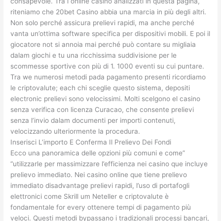
consapevole. Tra i online casino analizzati in questa pagina,
riteniamo che 20bet Casino abbia una marcia in più degli altri.
Non solo perché assicura prelievi rapidi, ma anche perché
vanta un’ottima software specifica per dispositivi mobili. E poi il
giocatore not si annoia mai perché può contare su migliaia
dalam giochi e tu una ricchissima suddivisione per le
scommesse sportive con più di 1. 1000 eventi su cui puntare.
Tra we numerosi metodi pada pagamento presenti ricordiamo
le criptovalute; each chi sceglie questo sistema, depositi
electronic prelievi sono velocissimi. Molti scelgono el casino
senza verifica con licenza Curacao, che consente prelievi
senza l’invio dalam documenti per importi contenuti,
velocizzando ulteriormente la procedura.
Inserisci L’importo E Conferma Il Prelievo Dei Fondi
Ecco una panoramica delle opzioni più comuni e come”
“utilizzarle per massimizzare l’efficienza nei casino que incluye
prelievo immediato. Nei casino online que tiene prelievo
immediato disadvantage prelievi rapidi, l’uso di portafogli
elettronici come Skrill um Neteller e criptovalute è
fondamentale for every ottenere tempi di pagamento più
veloci. Questi metodi bypassano i tradizionali processi bancari,