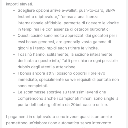
importi elevati.
Scegliere opzioni arrive e-wallet, push-to-card, SEPA
Instant o criptovalute,” “denso a una licenza
internazionale affidabile, permette di ricevere le vincite
in tempi reali e con assenza di ostacoli burocratici.
Questi casinò sono molto apprezzati dai giocatori per i
essi bonus generosi, are generally vasta gamma di
giochi e i tempi rapidi each ritirare le vincite.
I casinò hanno, solitamente, la sezione interamente
dedicata a queste info,” “utili per chiarire ogni possibile
dubbio degli utenti a attenzione.
I bonus ancora attivi possono opporsi il prelievo
immediato, specialmente se we requisiti di puntata non
sono completati.
Le scommesse sportive su tantissimi eventi che
comprendono anche i campionati minori, sono single la
punta dell’iceberg offerta da 20bet casino online.
I pagamenti in criptovaluta sono invece quasi istantanei e
permettono un’elaborazione automatica senza intervento