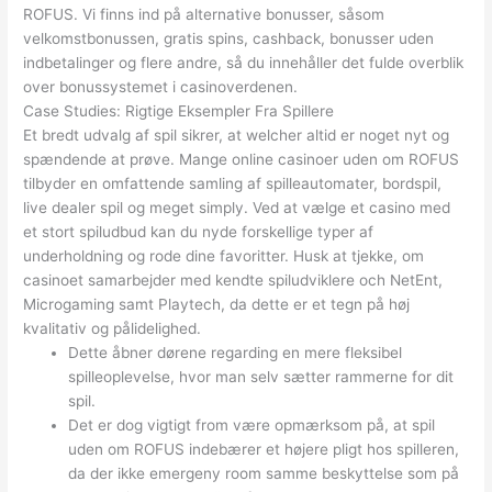
ROFUS. Vi finns ind på alternative bonusser, såsom
velkomstbonussen, gratis spins, cashback, bonusser uden
indbetalinger og flere andre, så du innehåller det fulde overblik
over bonussystemet i casinoverdenen.
Case Studies: Rigtige Eksempler Fra Spillere
Et bredt udvalg af spil sikrer, at welcher altid er noget nyt og
spændende at prøve. Mange online casinoer uden om ROFUS
tilbyder en omfattende samling af spilleautomater, bordspil,
live dealer spil og meget simply. Ved at vælge et casino med
et stort spiludbud kan du nyde forskellige typer af
underholdning og rode dine favoritter. Husk at tjekke, om
casinoet samarbejder med kendte spiludviklere och NetEnt,
Microgaming samt Playtech, da dette er et tegn på høj
kvalitativ og pålidelighed.
Dette åbner dørene regarding en mere fleksibel
spilleoplevelse, hvor man selv sætter rammerne for dit
spil.
Det er dog vigtigt from være opmærksom på, at spil
uden om ROFUS indebærer et højere pligt hos spilleren,
da der ikke emergeny room samme beskyttelse som på