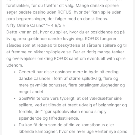
foretrækker, før du træffer dit valg. Mange danske spillere
søger bedste casino uden ROFUS, hvor de” “kan spille uden
para begrænsninger, der følger med en dansk licens.
Nifty Online Casino” “– 4 8/5 ⭐
Dette kmr an på, hvor du spiller, hvor du er bosiddende og på
living area gældende danske lovgivning. ROFUS fungerer
således som et redskab til beskyttelse af sårbare spillere og til
at fremme en sikker spiloplevelse. Der er rigtig mange tanker
og overvejelser omkring ROFUS samt om eventuelt with spille
udenom.
Generelt har disse casinoer mere in byde på ending
danske casinoer i form af større spiludvalg, flere og
mere gavmilde bonusser, flere betalingsmulugheder og
meget andet.
SpellWin tendre vers tydeligt, at det værdsætter sine
spillere, ved at tilbyde et bredt udvalg af belønninger og
fordele, der” “gør spiloplevelsen endnu simply
spændende og tilfredsstillende.
Du kan få dem som de af din velkomstbonus eller
løbende kampagner, hvor der hver uge venter nye spins