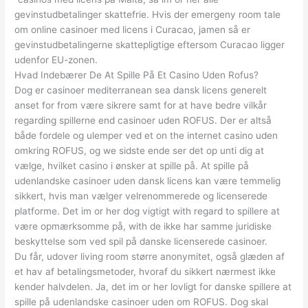
gevinstudbetalinger skattefrie. Hvis der emergeny room tale
om online casinoer med licens i Curacao, jamen så er
gevinstudbetalingerne skattepligtige eftersom Curacao ligger
udenfor EU-zonen.
Hvad Indebærer De At Spille På Et Casino Uden Rofus?
Dog er casinoer mediterranean sea dansk licens generelt
anset for from være sikrere samt for at have bedre vilkår
regarding spillerne end casinoer uden ROFUS. Der er altså
både fordele og ulemper ved et on the internet casino uden
omkring ROFUS, og we sidste ende ser det op unti dig at
vælge, hvilket casino i ønsker at spille på. At spille på
udenlandske casinoer uden dansk licens kan være temmelig
sikkert, hvis man vælger velrenommerede og licenserede
platforme. Det im or her dog vigtigt with regard to spillere at
være opmærksomme på, with de ikke har samme juridiske
beskyttelse som ved spil på danske licenserede casinoer.
Du får, udover living room større anonymitet, også glæden af
et hav af betalingsmetoder, hvoraf du sikkert nærmest ikke
kender halvdelen. Ja, det im or her lovligt for danske spillere at
spille på udenlandske casinoer uden om ROFUS. Dog skal