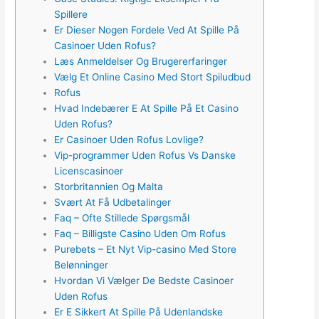
Spillere
Er Dieser Nogen Fordele Ved At Spille På
Casinoer Uden Rofus?
Læs Anmeldelser Og Brugererfaringer
Vælg Et Online Casino Med Stort Spiludbud
Rofus
Hvad Indebærer E At Spille På Et Casino
Uden Rofus?
Er Casinoer Uden Rofus Lovlige?
Vip-programmer Uden Rofus Vs Danske
Licenscasinoer
Storbritannien Og Malta
Svært At Få Udbetalinger
Faq – Ofte Stillede Spørgsmål
Faq – Billigste Casino Uden Om Rofus
Purebets – Et Nyt Vip-casino Med Store
Belønninger
Hvordan Vi Vælger De Bedste Casinoer
Uden Rofus
Er E Sikkert At Spille På Udenlandske