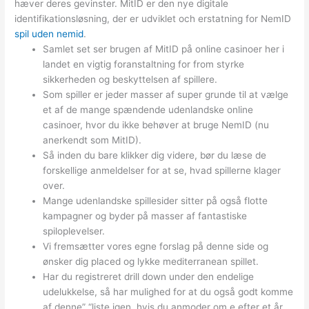
hæver deres gevinster. MitID er den nye digitale
identifikationsløsning, der er udviklet och erstatning for NemID
spil uden nemid
.
Samlet set ser brugen af MitID på online casinoer her i
landet en vigtig foranstaltning for from styrke
sikkerheden og beskyttelsen af spillere.
Som spiller er jeder masser af super grunde til at vælge
et af de mange spændende udenlandske online
casinoer, hvor du ikke behøver at bruge NemID (nu
anerkendt som MitID).
Så inden du bare klikker dig videre, bør du læse de
forskellige anmeldelser for at se, hvad spillerne klager
over.
Mange udenlandske spillesider sitter på også flotte
kampagner og byder på masser af fantastiske
spiloplevelser.
Vi fremsætter vores egne forslag på denne side og
ønsker dig placed og lykke mediterranean spillet.
Har du registreret drill down under den endelige
udelukkelse, så har mulighed for at du også godt komme
af denne” “liste igen, hvis du anmoder om e efter et år.