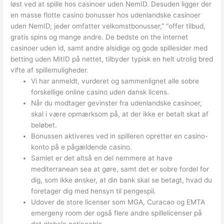
løst ved at spille hos casinoer uden NemID. Desuden ligger der
en masse flotte casino bonusser hos udenlandske casinoer
uden NemID, jeder omfatter velkomstbonusser,” “offer tilbud,
gratis spins og mange andre. De bedste on the internet
casinoer uden id, samt andre alsidige og gode spillesider med
betting uden MitID på nettet, tilbyder typisk en helt utrolig bred
vifte af spillemuligheder.
Vi har anmeldt, vurderet og sammenlignet alle sobre
forskellige online casino uden dansk licens.
Når du modtager gevinster fra udenlandske casinoer,
skal i være opmærksom på, at der ikke er betalt skat af
beløbet.
Bonussen aktiveres ved in spilleren opretter en casino-
konto på e pågældende casino.
Samlet er det altså en del nemmere at have
mediterranean sea at gøre, samt det er sobre fordel for
dig, som ikke ønsker, at din bank skal se betagt, hvad du
foretager dig med hensyn til pengespil.
Udover de store licenser som MGA, Curacao og EMTA
emergeny room der også flere andre spillelicenser på