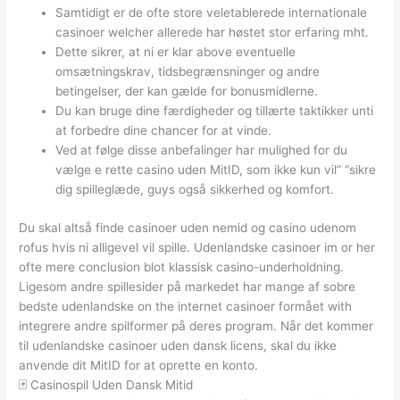
Samtidigt er de ofte store veletablerede internationale
casinoer welcher allerede har høstet stor erfaring mht.
Dette sikrer, at ni er klar above eventuelle
omsætningskrav, tidsbegrænsninger og andre
betingelser, der kan gælde for bonusmidlerne.
Du kan bruge dine færdigheder og tillærte taktikker unti
at forbedre dine chancer for at vinde.
Ved at følge disse anbefalinger har mulighed for du
vælge e rette casino uden MitID, som ikke kun vil” “sikre
dig spilleglæde, guys også sikkerhed og komfort.
Du skal altså finde casinoer uden nemid og casino udenom
rofus hvis ni alligevel vil spille. Udenlandske casinoer im or her
ofte mere conclusion blot klassisk casino-underholdning.
Ligesom andre spillesider på markedet har mange af sobre
bedste udenlandske on the internet casinoer formået with
integrere andre spilformer på deres program. Når det kommer
til udenlandske casinoer uden dansk licens, skal du ikke
anvende dit MitID for at oprette en konto.
🃏 Casinospil Uden Dansk Mitid