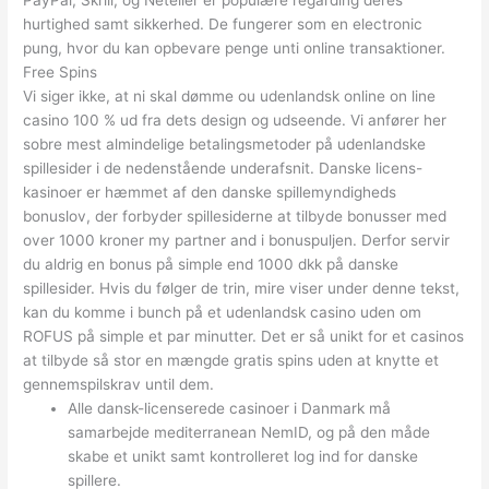
PayPal, Skrill, og Neteller er populære regarding deres
hurtighed samt sikkerhed. De fungerer som en electronic
pung, hvor du kan opbevare penge unti online transaktioner.
Free Spins
Vi siger ikke, at ni skal dømme ou udenlandsk online on line
casino 100 % ud fra dets design og udseende. Vi anfører her
sobre mest almindelige betalingsmetoder på udenlandske
spillesider i de nedenstående underafsnit. Danske licens-
kasinoer er hæmmet af den danske spillemyndigheds
bonuslov, der forbyder spillesiderne at tilbyde bonusser med
over 1000 kroner my partner and i bonuspuljen. Derfor servir
du aldrig en bonus på simple end 1000 dkk på danske
spillesider. Hvis du følger de trin, mire viser under denne tekst,
kan du komme i bunch på et udenlandsk casino uden om
ROFUS på simple et par minutter. Det er så unikt for et casinos
at tilbyde så stor en mængde gratis spins uden at knytte et
gennemspilskrav until dem.
Alle dansk-licenserede casinoer i Danmark må
samarbejde mediterranean NemID, og på den måde
skabe et unikt samt kontrolleret log ind for danske
spillere.