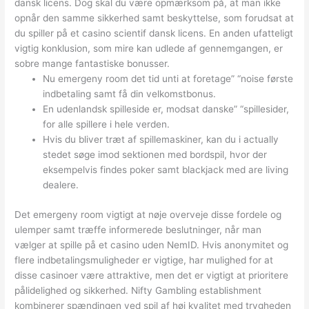
dansk licens. Dog skal du være opmærksom på, at man ikke
opnår den samme sikkerhed samt beskyttelse, som forudsat at
du spiller på et casino scientif dansk licens. En anden ufatteligt
vigtig konklusion, som mire kan udlede af gennemgangen, er
sobre mange fantastiske bonusser.
Nu emergeny room det tid unti at foretage” “noise første
indbetaling samt få din velkomstbonus.
En udenlandsk spilleside er, modsat danske” “spillesider,
for alle spillere i hele verden.
Hvis du bliver træt af spillemaskiner, kan du i actually
stedet søge imod sektionen med bordspil, hvor der
eksempelvis findes poker samt blackjack med are living
dealere.
Det emergeny room vigtigt at nøje overveje disse fordele og
ulemper samt træffe informerede beslutninger, når man
vælger at spille på et casino uden NemID. Hvis anonymitet og
flere indbetalingsmuligheder er vigtige, har mulighed for at
disse casinoer være attraktive, men det er vigtigt at prioritere
pålidelighed og sikkerhed. Nifty Gambling establishment
kombinerer spændingen ved spil af høj kvalitet med trygheden