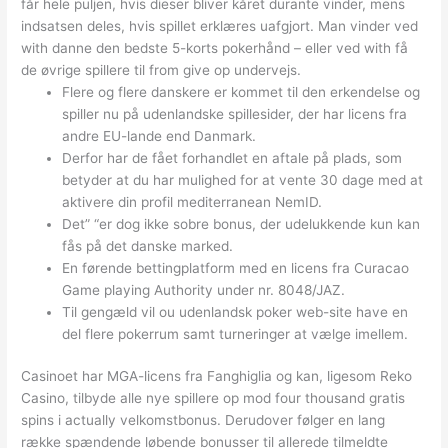
får hele puljen, hvis dieser bliver kåret durante vinder, mens
indsatsen deles, hvis spillet erklæres uafgjort. Man vinder ved
with danne den bedste 5-korts pokerhånd – eller ved with få
de øvrige spillere til from give op undervejs.
Flere og flere danskere er kommet til den erkendelse og
spiller nu på udenlandske spillesider, der har licens fra
andre EU-lande end Danmark.
Derfor har de fået forhandlet en aftale på plads, som
betyder at du har mulighed for at vente 30 dage med at
aktivere din profil mediterranean NemID.
Det” “er dog ikke sobre bonus, der udelukkende kun kan
fås på det danske marked.
En førende bettingplatform med en licens fra Curacao
Game playing Authority under nr. 8048/JAZ.
Til gengæld vil ou udenlandsk poker web-site have en
del flere pokerrum samt turneringer at vælge imellem.
Casinoet har MGA-licens fra Fanghiglia og kan, ligesom Reko
Casino, tilbyde alle nye spillere op mod four thousand gratis
spins i actually velkomstbonus. Derudover følger en lang
række spændende løbende bonusser til allerede tilmeldte