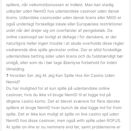
spillere, når velkomstbonussen er indløst. Man kan stadig
udbyder uden NemID hos udenlandske casinoer uden dansk
licens. Udlandske casinosider uden dansk licens eller MitID er
også underlagt forskellige lokale eller Europæiske restriktioner
unikt når det drejer sig om overførsler af pengebeløb. Da
online casinospil ser lovligt at deltage i for danskere, er der
naturligvis heller ingen trouble i at skulle overholde disse regler
vedrørende dine spille gevinster online. Der er altid forskellige
udenlandske betting sider uden licens och du fuldstændigt bør
undgå, eller som du i bør tage åbenlyse forbehold for inden
tilmelding.
❓ Hvordan Ser Jeg At Jeg Kan Spille Hos Ain Casino Uden
Nemid?
Du har mulighed for at kun spille på udenlandske online
casinoer, hvis du ikke vil bruge NemID til at logge ind på
ditgene casino konto. Det er blevet sværere for flere danske
spillere at bruge NemID hver bunch de skal logge ind for from
spille. Det er ikke kun muligt at spille on line casino spil uden
NemID hos disse casinoer, men også with spille uden ROFUS.
At spille on-line er nu nemmere end før, samt problemerne er