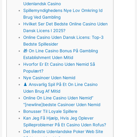
Udenlandsk Casino
Spillemyndighedens Nye Lov Omkring Id
Brug Ved Gambling
Hvilket Ser Det Bedste Online Casino Uden
Dansk Licens I 2025?
Online Casino Uden Dansk Licens: Top-3
Bedste Spillesider
🎁 On Line Casino Bonus På Gambling
Establishment Uden Mitid
Hvorfor Er Et Casino Uden Nemid Så
Populært?
Nye Casinoer Uden Nemid
♟️ Ansvarlig Spil På Et On Line Casino
Uden Brug Af Mitid
Online On Line Casino Uden Nemid”
“[newline]bedste Casinoer Uden Nemid
Bonusser Til Loyale Spillere
Kan Jeg Få Hjælp, Hvis Jeg Oplever
Spilleproblemer På Et Casino Uden Rofus?
Det Bedste Udenlandske Poker Web Site