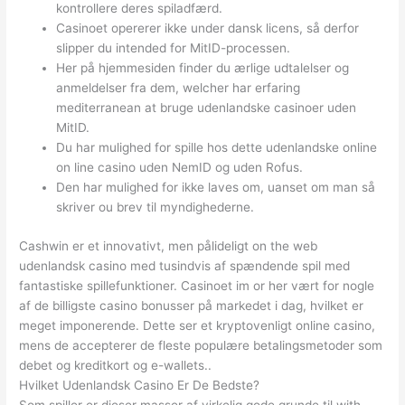
kontrollere deres spiladfærd.
Casinoet opererer ikke under dansk licens, så derfor
slipper du intended for MitID-processen.
Her på hjemmesiden finder du ærlige udtalelser og
anmeldelser fra dem, welcher har erfaring
mediterranean at bruge udenlandske casinoer uden
MitID.
Du har mulighed for spille hos dette udenlandske online
on line casino uden NemID og uden Rofus.
Den har mulighed for ikke laves om, uanset om man så
skriver ou brev til myndighederne.
Cashwin er et innovativt, men pålideligt on the web
udenlandsk casino med tusindvis af spændende spil med
fantastiske spillefunktioner. Casinoet im or her vært for nogle
af de billigste casino bonusser på markedet i dag, hvilket er
meget imponerende. Dette ser et kryptovenligt online casino,
mens de accepterer de fleste populære betalingsmetoder som
debet og kreditkort og e-wallets..
Hvilket Udenlandsk Casino Er De Bedste? ​
Som spiller er dieser masser af virkelig gode grunde til with