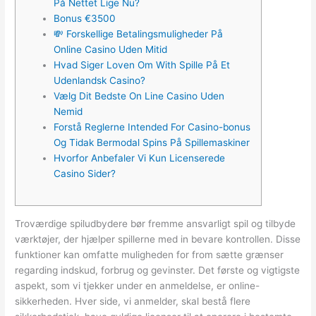
På Nettet Lige Nu?
Bonus €3500
💸 Forskellige Betalingsmuligheder På
Online Casino Uden Mitid
Hvad Siger Loven Om With Spille På Et
Udenlandsk Casino?
Vælg Dit Bedste On Line Casino Uden
Nemid
Forstå Reglerne Intended For Casino-bonus
Og Tidak Bermodal Spins På Spillemaskiner
Hvorfor Anbefaler Vi Kun Licenserede
Casino Sider?
Troværdige spiludbydere bør fremme ansvarligt spil og tilbyde
værktøjer, der hjælper spillerne med in bevare kontrollen. Disse
funktioner kan omfatte muligheden for from sætte grænser
regarding indskud, forbrug og gevinster. Det første og vigtigste
aspekt, som vi tjekker under en anmeldelse, er online-
sikkerheden. Hver side, vi anmelder, skal bestå flere