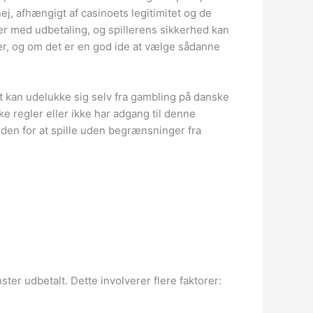
j, afhængigt af casinoets legitimitet og de
er med udbetaling, og spillerens sikkerhed kan
rer, og om det er en god ide at vælge sådanne
igt kan udelukke sig selv fra gambling på danske
e regler eller ikke har adgang til denne
den for at spille uden begrænsninger fra
er udbetalt. Dette involverer flere faktorer: