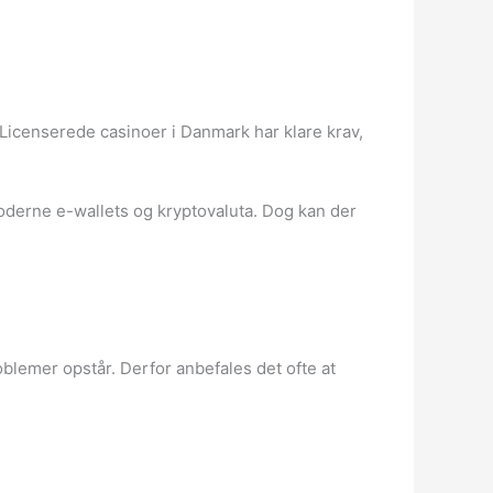
 Licenserede casinoer i Danmark har klare krav,
oderne e-wallets og kryptovaluta. Dog kan der
oblemer opstår. Derfor anbefales det ofte at