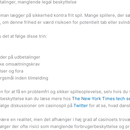
alinger, manglende legal beskyttelse
t man lægger på sikkerhed kontra frit spil. Mange spillere, der
om denne frihed er værd risikoen for potentielt tab eller svind
det at følge disse trin:
der på udbetalinger
ske omsætningskrav
ser og fora
rgsmål inden tilmelding
n for at få en problemfri og sikker spilleoplevelse, selv hvis 
gerbeskyttelse kan du læse mere hos
The New York Times tech s
 følge diskussioner om casinospil på
Twitter
for at se, hvad dans
e en realitet, men det afhænger i høj grad af casinoets trov
lger der ofte risici som manglende forbrugerbeskyttelse og p