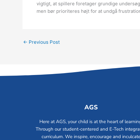
vigtigt, at spillere foretager grundige undersø
men bør prioriteres højt for at undgå frustratio
←
Previous Post
AGS
Here at AGS, your child is at the heart of learnin
Through our student-centered and E-Tech integr
curriculum. We inspire, encourage and inculcat