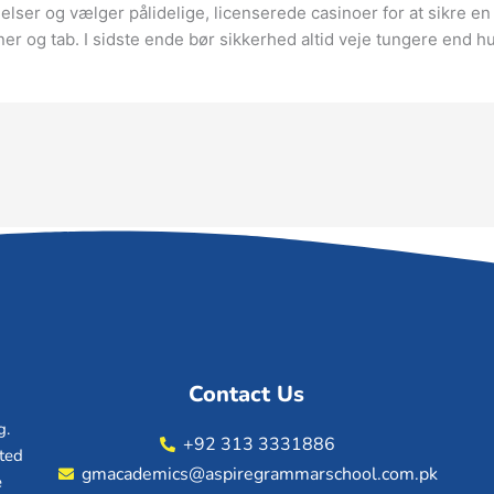
gelser og vælger pålidelige, licenserede casinoer for at sikre en
ner og tab. I sidste ende bør sikkerhed altid veje tungere end hu
Contact Us
g.
+92 313 3331886
ated
gmacademics@aspiregrammarschool.com.pk
e