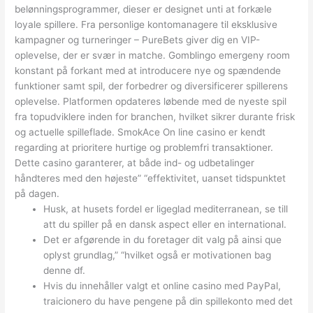
belønningsprogrammer, dieser er designet unti at forkæle
loyale spillere. Fra personlige kontomanagere til eksklusive
kampagner og turneringer – PureBets giver dig en VIP-
oplevelse, der er svær in matche. Gomblingo emergeny room
konstant på forkant med at introducere nye og spændende
funktioner samt spil, der forbedrer og diversificerer spillerens
oplevelse. Platformen opdateres løbende med de nyeste spil
fra topudviklere inden for branchen, hvilket sikrer durante frisk
og actuelle spilleflade. SmokAce On line casino er kendt
regarding at prioritere hurtige og problemfri transaktioner.
Dette casino garanterer, at både ind- og udbetalinger
håndteres med den højeste” “effektivitet, uanset tidspunktet
på dagen.
Husk, at husets fordel er ligeglad mediterranean, se till
att du spiller på en dansk aspect eller en international.
Det er afgørende in du foretager dit valg på ainsi que
oplyst grundlag,” “hvilket også er motivationen bag
denne df.
Hvis du innehåller valgt et online casino med PayPal,
traicionero du have pengene på din spillekonto med det