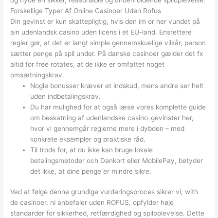
Forskellige Typer Af Online Casinoer Uden Rofus
Din gevinst er kun skattepligtig, hvis den im or her vundet på
ain udenlandsk casino uden licens i et EU-land. Ensrettere
regler gør, at det er langt simple gennemskuelige vilkår, person
sætter penge på spil under. På danske casinoer gælder det fx
altid for free rotates, at de ikke er omfattet noget
omsætningskrav.
Nogle bonusser kræver et indskud, mens andre ser helt
uden indbetalingskrav.
Du har mulighed for at også læse vores komplette guide
om beskatning af udenlandske casino-gevinster her,
hvor vi gennemgår reglerne mere i dybden – med
konkrete eksempler og praktiske råd.
Til trods for, at du ikke kan bruge lokale
betalingsmetoder och Dankort eller MobilePay, betyder
det ikke, at dine penge er mindre sikre.
Ved at følge denne grundige vurderingsproces sikrer vi, with
de casinoer, ni anbefaler uden ROFUS, opfylder høje
standarder for sikkerhed, retfærdighed og spiloplevelse. Dette