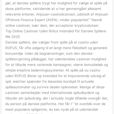
gør, at danske spillere trygt har mulighed for vælge at spille på
disse platforme, velvidende at vi har gennemgået allesamt
relevante kriterier. Anjouan-casinolicensen, udstedt af Anjouan
Offshore Finance Expert (AOFA), vinder popularitet” “blandt
online casinoer, især dem, der accepterer kryptovalutaer.
Top Online Casinoer Uden Rofus Intended For Danske Spillere
We 2025
Danske spillere, der vælger from spille på et casino uden
ROFUS, får ofte adgang til et langt mere fleksibelt og generøst
bonusmiljø. Uden de begrænsninger, som den danske
spillelovgivning pålægger, har udenlandske casinoer mulighed
for at tilbyde mere varierede kampagner, større bonusbeløb og
simple kreative belønningssystemer. At spille på ou casino
uden ROFUS åbner op intended for et imponerende udvalg af
spil, welcher spænder fra klassiske bordspil til actuelle
spilleautomater og survive dealer-oplevelser. Mange af disse
casinoer samarbejder med internationale spiludbydere og
tilbyder ain spiludvalg, der i actually nogle tilfælde overgår det,
du person på danske platforme. Her får i” “et overblik over de
mest populære spilgenrer, du kan nyde på et udenlandsk