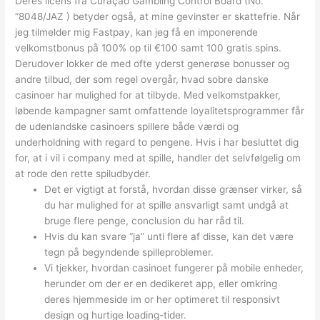
Deres licens fra Curaçao Gambling Control Board (No.”
“8048/JAZ ) betyder også, at mine gevinster er skattefrie. Når
jeg tilmelder mig Fastpay, kan jeg få en imponerende
velkomstbonus på 100% op til €100 samt 100 gratis spins.
Derudover lokker de med ofte yderst generøse bonusser og
andre tilbud, der som regel overgår, hvad sobre danske
casinoer har mulighed for at tilbyde. Med velkomstpakker,
løbende kampagner samt omfattende loyalitetsprogrammer får
de udenlandske casinoers spillere både værdi og
underholdning with regard to pengene. Hvis i har besluttet dig
for, at i vil i company med at spille, handler det selvfølgelig om
at rode den rette spiludbyder.
Det er vigtigt at forstå, hvordan disse grænser virker, så
du har mulighed for at spille ansvarligt samt undgå at
bruge flere penge, conclusion du har råd til.
Hvis du kan svare “ja” unti flere af disse, kan det være
tegn på begyndende spilleproblemer.
Vi tjekker, hvordan casinoet fungerer på mobile enheder,
herunder om der er en dedikeret app, eller omkring
deres hjemmeside im or her optimeret til responsivt
design og hurtige loading-tider.