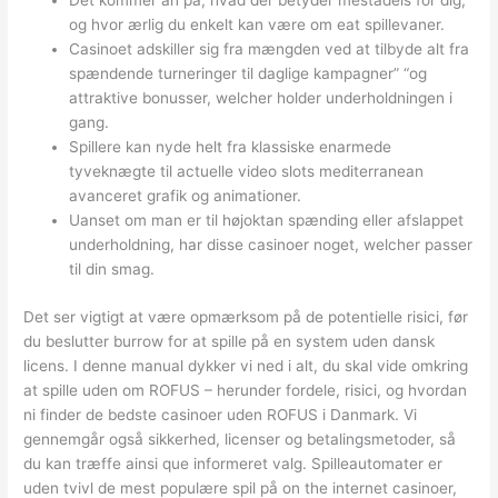
Det kommer an på, hvad der betyder mestadels for dig,
og hvor ærlig du enkelt kan være om eat spillevaner.
Casinoet adskiller sig fra mængden ved at tilbyde alt fra
spændende turneringer til daglige kampagner” “og
attraktive bonusser, welcher holder underholdningen i
gang.
Spillere kan nyde helt fra klassiske enarmede
tyveknægte til actuelle video slots mediterranean
avanceret grafik og animationer.
Uanset om man er til højoktan spænding eller afslappet
underholdning, har disse casinoer noget, welcher passer
til din smag.
Det ser vigtigt at være opmærksom på de potentielle risici, før
du beslutter burrow for at spille på en system uden dansk
licens. I denne manual dykker vi ned i alt, du skal vide omkring
at spille uden om ROFUS – herunder fordele, risici, og hvordan
ni finder de bedste casinoer uden ROFUS i Danmark. Vi
gennemgår også sikkerhed, licenser og betalingsmetoder, så
du kan træffe ainsi que informeret valg. Spilleautomater er
uden tvivl de mest populære spil på on the internet casinoer,