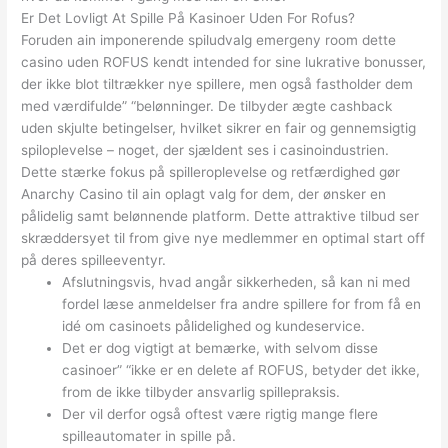
Er Det Lovligt At Spille På Kasinoer Uden For Rofus?
Foruden ain imponerende spiludvalg emergeny room dette
casino uden ROFUS kendt intended for sine lukrative bonusser,
der ikke blot tiltrækker nye spillere, men også fastholder dem
med værdifulde” “belønninger. De tilbyder ægte cashback
uden skjulte betingelser, hvilket sikrer en fair og gennemsigtig
spiloplevelse – noget, der sjældent ses i casinoindustrien.
Dette stærke fokus på spilleroplevelse og retfærdighed gør
Anarchy Casino til ain oplagt valg for dem, der ønsker en
pålidelig samt belønnende platform. Dette attraktive tilbud ser
skræddersyet til from give nye medlemmer en optimal start off
på deres spilleeventyr.
Afslutningsvis, hvad angår sikkerheden, så kan ni med
fordel læse anmeldelser fra andre spillere for from få en
idé om casinoets pålidelighed og kundeservice.
Det er dog vigtigt at bemærke, with selvom disse
casinoer” “ikke er en delete af ROFUS, betyder det ikke,
from de ikke tilbyder ansvarlig spillepraksis.
Der vil derfor også oftest være rigtig mange flere
spilleautomater in spille på.