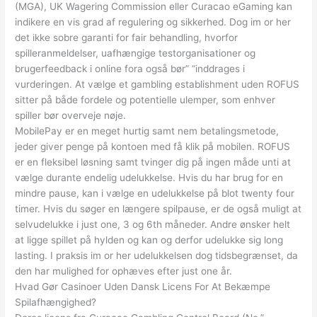
(MGA), UK Wagering Commission eller Curacao eGaming kan
indikere en vis grad af regulering og sikkerhed. Dog im or her
det ikke sobre garanti for fair behandling, hvorfor
spilleranmeldelser, uafhængige testorganisationer og
brugerfeedback i online fora også bør” “inddrages i
vurderingen. At vælge et gambling establishment uden ROFUS
sitter på både fordele og potentielle ulemper, som enhver
spiller bør overveje nøje.
MobilePay er en meget hurtig samt nem betalingsmetode,
jeder giver penge på kontoen med få klik på mobilen. ROFUS
er en fleksibel løsning samt tvinger dig på ingen måde unti at
vælge durante endelig udelukkelse. Hvis du har brug for en
mindre pause, kan i vælge en udelukkelse på blot twenty four
timer. Hvis du søger en længere spilpause, er de også muligt at
selvudelukke i just one, 3 og 6th måneder. Andre ønsker helt
at ligge spillet på hylden og kan og derfor udelukke sig long
lasting. I praksis im or her udelukkelsen dog tidsbegrænset, da
den har mulighed for ophæves efter just one år.
Hvad Gør Casinoer Uden Dansk Licens For At Bekæmpe
Spilafhængighed?