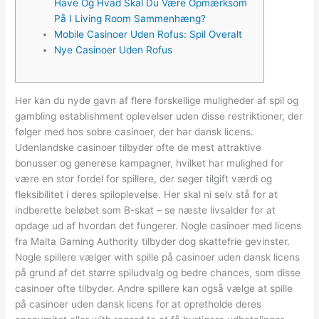
Have Og Hvad Skal Du Være Opmærksom
På I Living Room Sammenhæng?
Mobile Casinoer Uden Rofus: Spil Overalt
Nye Casinoer Uden Rofus
Her kan du nyde gavn af flere forskellige muligheder af spil og
gambling establishment oplevelser uden disse restriktioner, der
følger med hos sobre casinoer, der har dansk licens.
Udenlandske casinoer tilbyder ofte de mest attraktive
bonusser og generøse kampagner, hvilket har mulighed for
være en stor fordel for spillere, der søger tilgift værdi og
fleksibilitet i deres spiloplevelse. Her skal ni selv stå for at
indberette beløbet som B-skat – se næste livsalder for at
opdage ud af hvordan det fungerer. Nogle casinoer med licens
fra Malta Gaming Authority tilbyder dog skattefrie gevinster.
Nogle spillere vælger with spille på casinoer uden dansk licens
på grund af det større spiludvalg og bedre chances, som disse
casinoer ofte tilbyder. Andre spillere kan også vælge at spille
på casinoer uden dansk licens for at opretholde deres