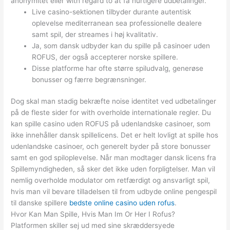
anonymitet eller with regard to at få hurtigere udbetalinger.
Live casino-sektionen tilbyder durante autentisk
oplevelse mediterranean sea professionelle dealere
samt spil, der streames i høj kvalitativ.
Ja, som dansk udbyder kan du spille på casinoer uden
ROFUS, der også accepterer norske spillere.
Disse platforme har ofte større spiludvalg, generøse
bonusser og færre begrænsninger.
Dog skal man stadig bekræfte noise identitet ved udbetalinger
på de fleste sider for with overholde internationale regler. Du
kan spille casino uden ROFUS på udenlandske casinoer, som
ikke innehåller dansk spillelicens. Det er helt lovligt at spille hos
udenlandske casinoer, och generelt byder på store bonusser
samt en god spiloplevelse. Når man modtager dansk licens fra
Spillemyndigheden, så sker det ikke uden forpligtelser. Man vil
nemlig overholde modulator om retfærdigt og ansvarligt spil,
hvis man vil bevare tilladelsen til from udbyde online pengespil
til danske spillere
bedste online casino uden rofus
.
Hvor Kan Man Spille, Hvis Man Im Or Her I Rofus?
Platformen skiller sej ud med sine skræddersyede