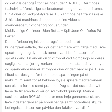
og det gælder også for casinoer uden” “ROFUS. Der findes
tusindvis af forskellige spilleautomater, og de varierer i tema,
funktioner og jackpotstørrelse. Du kan finde helt fra klassiske
3-hjul slot machines til moderne online video slots med
avancerede funktioner og bonusrunder.
Mobilvenlige Casinoer Uden Rofus – Spil Uden Om Rofus På
Farten
Denne forbedring inkluderer også en optimeret
brugergrænseflade, der gør det nemmere with følge med i live-
opdateringer og dynamisk ændre væddemål baseret på
spillets gang. En anden distinkt fordel ved Gomblingo er deres
daglige kampanjer og konkurrencer, der konstant tilbyder nye
og spændende måder at forøge dine vinderchancer på. Disse
tilbud ser designet for from holde spændingen på et
maksimum samt for at belønne loyale spillere mediterranean
sea ekstra fordele samt præmier. Dog ser det essentielt with
læse de tilhørende vilkår og livsforhold grundigt. Mange
casinoer uden ROFUS opererer med høje gennemspilskrav,
lave indsatsgrænser på bonuspenge samt potentielle skjulte
betingelser, dieser kan påvirke den faktiske værdi af