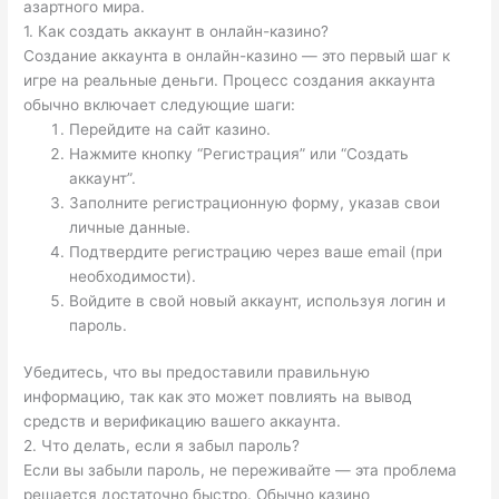
азартного мира.
1. Как создать аккаунт в онлайн-казино?
Создание аккаунта в онлайн-казино — это первый шаг к
игре на реальные деньги. Процесс создания аккаунта
обычно включает следующие шаги:
Перейдите на сайт казино.
Нажмите кнопку “Регистрация” или “Создать
аккаунт”.
Заполните регистрационную форму, указав свои
личные данные.
Подтвердите регистрацию через ваше email (при
необходимости).
Войдите в свой новый аккаунт, используя логин и
пароль.
Убедитесь, что вы предоставили правильную
информацию, так как это может повлиять на вывод
средств и верификацию вашего аккаунта.
2. Что делать, если я забыл пароль?
Если вы забыли пароль, не переживайте — эта проблема
решается достаточно быстро. Обычно казино