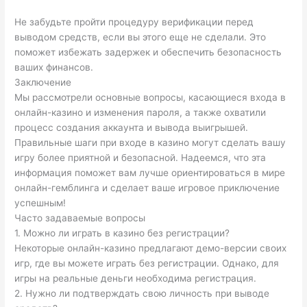
Не забудьте пройти процедуру верификации перед
выводом средств, если вы этого еще не сделали. Это
поможет избежать задержек и обеспечить безопасность
ваших финансов.
Заключение
Мы рассмотрели основные вопросы, касающиеся входа в
онлайн-казино и изменения пароля, а также охватили
процесс создания аккаунта и вывода выигрышей.
Правильные шаги при входе в казино могут сделать вашу
игру более приятной и безопасной. Надеемся, что эта
информация поможет вам лучше ориентироваться в мире
онлайн-гемблинга и сделает ваше игровое приключение
успешным!
Часто задаваемые вопросы
1. Можно ли играть в казино без регистрации?
Некоторые онлайн-казино предлагают демо-версии своих
игр, где вы можете играть без регистрации. Однако, для
игры на реальные деньги необходима регистрация.
2. Нужно ли подтверждать свою личность при выводе