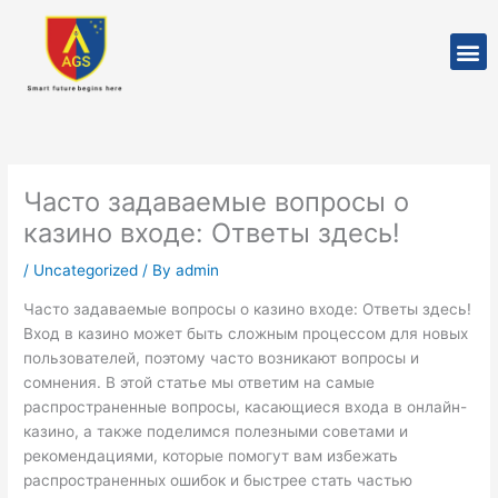
Skip
to
M
content
Часто задаваемые вопросы о
казино входе: Ответы здесь!
/
Uncategorized
/ By
admin
Часто задаваемые вопросы о казино входе: Ответы здесь!
Вход в казино может быть сложным процессом для новых
пользователей, поэтому часто возникают вопросы и
сомнения. В этой статье мы ответим на самые
распространенные вопросы, касающиеся входа в онлайн-
казино, а также поделимся полезными советами и
рекомендациями, которые помогут вам избежать
распространенных ошибок и быстрее стать частью