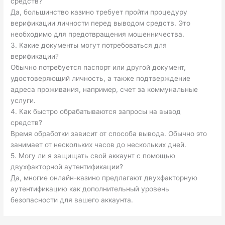
средств?
Да, большинство казино требует пройти процедуру
верификации личности перед выводом средств. Это
необходимо для предотвращения мошенничества.
3. Какие документы могут потребоваться для
верификации?
Обычно потребуется паспорт или другой документ,
удостоверяющий личность, а также подтверждение
адреса проживания, например, счет за коммунальные
услуги.
4. Как быстро обрабатываются запросы на вывод
средств?
Время обработки зависит от способа вывода. Обычно это
занимает от нескольких часов до нескольких дней.
5. Могу ли я защищать свой аккаунт с помощью
двухфакторной аутентификации?
Да, многие онлайн-казино предлагают двухфакторную
аутентификацию как дополнительный уровень
безопасности для вашего аккаунта.