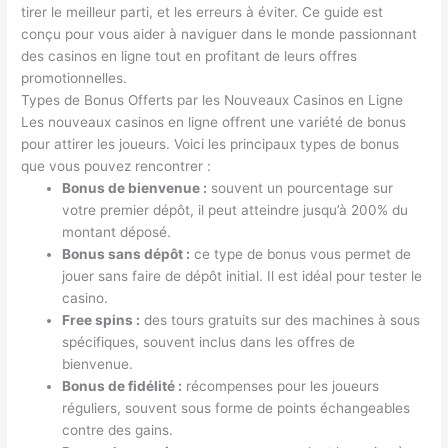
tirer le meilleur parti, et les erreurs à éviter. Ce guide est
conçu pour vous aider à naviguer dans le monde passionnant
des casinos en ligne tout en profitant de leurs offres
promotionnelles.
Types de Bonus Offerts par les Nouveaux Casinos en Ligne
Les nouveaux casinos en ligne offrent une variété de bonus
pour attirer les joueurs. Voici les principaux types de bonus
que vous pouvez rencontrer :
Bonus de bienvenue :
souvent un pourcentage sur
votre premier dépôt, il peut atteindre jusqu’à 200% du
montant déposé.
Bonus sans dépôt :
ce type de bonus vous permet de
jouer sans faire de dépôt initial. Il est idéal pour tester le
casino.
Free spins :
des tours gratuits sur des machines à sous
spécifiques, souvent inclus dans les offres de
bienvenue.
Bonus de fidélité :
récompenses pour les joueurs
réguliers, souvent sous forme de points échangeables
contre des gains.