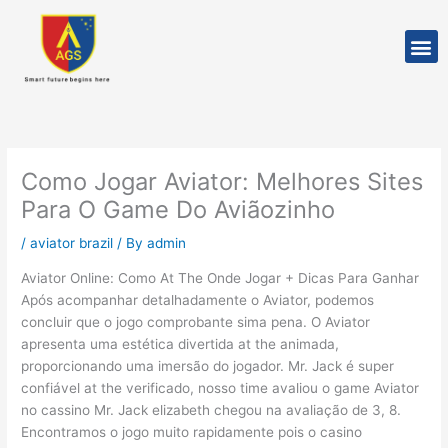
Skip
to
M
content
Como Jogar Aviator: Melhores Sites
Para O Game Do Aviãozinho
/
aviator brazil
/ By
admin
Aviator Online: Como At The Onde Jogar + Dicas Para Ganhar
Após acompanhar detalhadamente o Aviator, podemos
concluir que o jogo comprobante sima pena. O Aviator
apresenta uma estética divertida at the animada,
proporcionando uma imersão do jogador. Mr. Jack é super
confiável at the verificado, nosso time avaliou o game Aviator
no cassino Mr. Jack elizabeth chegou na avaliação de 3, 8.
Encontramos o jogo muito rapidamente pois o casino