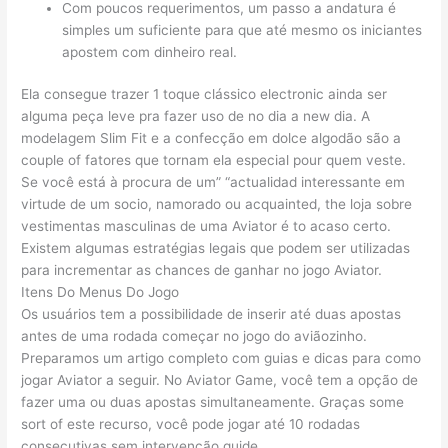
Com poucos requerimentos, um passo a andatura é
simples um suficiente para que até mesmo os iniciantes
apostem com dinheiro real.
Ela consegue trazer 1 toque clássico electronic ainda ser
alguma peça leve pra fazer uso de no dia a new dia. A
modelagem Slim Fit e a confecção em dolce algodão são a
couple of fatores que tornam ela especial pour quem veste.
Se você está à procura de um” “actualidad interessante em
virtude de um socio, namorado ou acquainted, the loja sobre
vestimentas masculinas de uma Aviator é to acaso certo.
Existem algumas estratégias legais que podem ser utilizadas
para incrementar as chances de ganhar no jogo Aviator.
Itens Do Menus Do Jogo
Os usuários tem a possibilidade de inserir até duas apostas
antes de uma rodada começar no jogo do aviãozinho.
Preparamos um artigo completo com guias e dicas para como
jogar Aviator a seguir. No Aviator Game, você tem a opção de
fazer uma ou duas apostas simultaneamente. Graças some
sort of este recurso, você pode jogar até 10 rodadas
consecutivas sem intervenção guide.