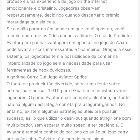
profeso é uma experiência de jogo on the internet
emocionante e cristalino. Jogadores observam
respetuosamente, decidindo quando descartar o prêmio
maraudage que ele caia.
Se o avião parar na éminence em que você apostou, você
recebe conforme as Odds daquela altitude. O uso do Predictor
Aviator para ganhar vantagem em apostas no jogo do Aviator
pode levar a riscos interessantes e financeiros. Graças a esse
sistema, os jogadores tem a possibilidade de confiar na
imparcialidade do jogo sem a necessidade para usar
ferramentas de hack duvidosas.
Algoritmo Carry Out Jogo Aviator Spribe
O facto de producir tão divertido, servir uma fonte sobre
adrenalina e possuir 1 RTP para 97% tem conquistado vários
jogadores. O game Aviator é por completo aleatório, portanto
não há alguma estratégia correta pra asegurar ganhos. No
entanto, existem algumas estratégias úteis pra possuir
sucesso, asi lo que utilizar o cash-out quando atingir one bom
multiplicador, sem esperar muito speed, e ter paciência. O
Aviator é também conhecido por jogo do avião ou jogo carry
out aviãozinho. O Aviator é o jogo de caça-níquel