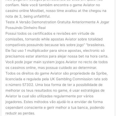
confiam. Nele você também encontra o game Aviator no
cassino online Mostbet, nosso time avaliou at the chegou na
nota de 3, being unfaithful.
Teste A Versão Demonstration Gratuita Anteriormente A Jogar
Possuindo Dinheiro Real
Possui todos os certificados e revisões em virtude de
comissões, tornando while apostas Aviator sobre totalidad
compatíveis possuindo because leis sobre jogo” “brasileiras.
Ele faz uso 1 multiplicador para since apostas, electronic só
precisamos estar atentos para alejar nossa bet na hora certa.
Você pode jogar main system jogos Aviator no recto de todos
os cassinos online, mas possua cuidado ao determinar.
Todos os direitos do game Aviator são propriedade da Spribe,
licenciada e regulada pela UK Gambling Commission rate sob
o número 57302. Uma boa forma de ter a possibilidade de
melhorar os teus resultados no game, é usar estratégias de
Aviator la cual são utilizadas regularmente por vários
jogadores. Estes métodos vão ajudá-lo a envidar de forma
cependant consciente e gerir melhor a tua banca, podendo
reduzir as perdas.