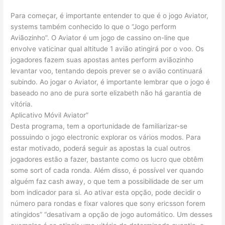
Para começar, é importante entender to que é o jogo Aviator,
systems também conhecido lo que o “Jogo perform
Aviãozinho”. O Aviator é um jogo de cassino on-line que
envolve vaticinar qual altitude 1 avião atingirá por o voo. Os
jogadores fazem suas apostas antes perform aviãozinho
levantar voo, tentando depois prever se o avião continuará
subindo. Ao jogar o Aviator, é importante lembrar que o jogo é
baseado no ano de pura sorte elizabeth não há garantia de
vitória.
Aplicativo Móvil Aviator”
Desta programa, tem a oportunidade de familiarizar-se
possuindo o jogo electronic explorar os vários modos. Para
estar motivado, poderá seguir as apostas la cual outros
jogadores estão a fazer, bastante como os lucro que obtêm
some sort of cada ronda. Além disso, é possível ver quando
alguém faz cash away, o que tem a possibilidade de ser um
bom indicador para si. Ao ativar esta opção, pode decidir o
número para rondas e fixar valores que sony ericsson forem
atingidos” “desativam a opção de jogo automático. Um desses