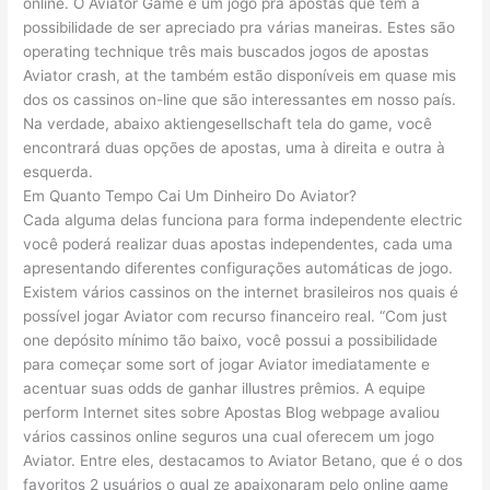
online. O Aviator Game é um jogo pra apostas que tem a
possibilidade de ser apreciado pra várias maneiras. Estes são
operating technique três mais buscados jogos de apostas
Aviator crash, at the também estão disponíveis em quase mis
dos os cassinos on-line que são interessantes em nosso país.
Na verdade, abaixo aktiengesellschaft tela do game, você
encontrará duas opções de apostas, uma à direita e outra à
esquerda.
Em Quanto Tempo Cai Um Dinheiro Do Aviator?
Cada alguma delas funciona para forma independente electric
você poderá realizar duas apostas independentes, cada uma
apresentando diferentes configurações automáticas de jogo.
Existem vários cassinos on the internet brasileiros nos quais é
possível jogar Aviator com recurso financeiro real. “Com just
one depósito mínimo tão baixo, você possui a possibilidade
para começar some sort of jogar Aviator imediatamente e
acentuar suas odds de ganhar illustres prêmios. A equipe
perform Internet sites sobre Apostas Blog webpage avaliou
vários cassinos online seguros una cual oferecem um jogo
Aviator. Entre eles, destacamos to Aviator Betano, que é o dos
favoritos 2 usuários o qual ze apaixonaram pelo online game