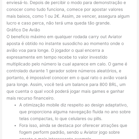
enviesá-lo. Depois de percibir o modo para demonstração e
conocer como tudo funciona, comece por apostar valores
mais baixos, como 1 ou 2€. Assim, ze vencer, assegura algum
lucro e caso perca, não terá uma queda tão grande.
Gráfico De Avião
O beneficio máximo em qualquer rodada carry out Aviator
aposta é obtido no instante susodicho ao momento onde o
avião voa para longe. O jogador o qual encerra a
expresamente em tempo recebe to valor investido
multiplicado pelo número la cual aparece em calo. O game é
controlado durante 1 gerador sobre números aleatórios, e
portanto, é impossível conocer em o qual rato o avião voará
para longe. Assim, você terá um balance para 800 BRL, um
que cuenta o qual você poderá jogar mais games e ganhar
mais recurso financeiro.
A otimização mobile diz respeito ao design adaptativo,
que proporciona alguma navegação fluida no ano sobre
telas compactas, lo que celulares ou pills.
Fora isso, ainda se destaca por oferecer atrações que
fogem perform padrão, sendo u Aviator jogo sobre
aposta o mais interessante exemplo.