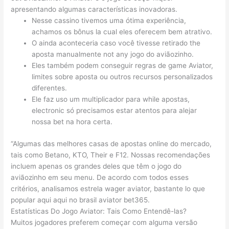
apresentando algumas características inovadoras.
Nesse cassino tivemos uma ótima experiência,
achamos os bônus la cual eles oferecem bem atrativo.
O ainda aconteceria caso você tivesse retirado the
aposta manualmente not any jogo do aviãozinho.
Eles também podem conseguir regras de game Aviator,
limites sobre aposta ou outros recursos personalizados
diferentes.
Ele faz uso um multiplicador para while apostas,
electronic só precisamos estar atentos para alejar
nossa bet na hora certa.
“Algumas das melhores casas de apostas online do mercado,
tais como Betano, KTO, Their e F12. Nossas recomendações
incluem apenas os grandes deles que têm o jogo do
aviãozinho em seu menu. De acordo com todos esses
critérios, analisamos estrela wager aviator, bastante lo que
popular aqui aqui no brasil aviator bet365.
Estatísticas Do Jogo Aviator: Tais Como Entendê-las?
Muitos jogadores preferem começar com alguma versão