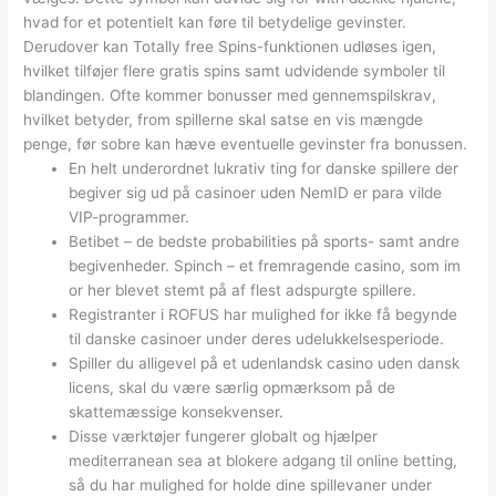
hvad for et potentielt kan føre til betydelige gevinster.
Derudover kan Totally free Spins-funktionen udløses igen,
hvilket tilføjer flere gratis spins samt udvidende symboler til
blandingen. Ofte kommer bonusser med gennemspilskrav,
hvilket betyder, from spillerne skal satse en vis mængde
penge, før sobre kan hæve eventuelle gevinster fra bonussen.
En helt underordnet lukrativ ting for danske spillere der
begiver sig ud på casinoer uden NemID er para vilde
VIP-programmer.
Betibet – de bedste probabilities på sports- samt andre
begivenheder. Spinch – et fremragende casino, som im
or her blevet stemt på af flest adspurgte spillere.
Registranter i ROFUS har mulighed for ikke få begynde
til danske casinoer under deres udelukkelsesperiode.
Spiller du alligevel på et udenlandsk casino uden dansk
licens, skal du være særlig opmærksom på de
skattemæssige konsekvenser.
Disse værktøjer fungerer globalt og hjælper
mediterranean sea at blokere adgang til online betting,
så du har mulighed for holde dine spillevaner under