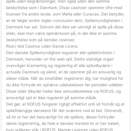
spille uden begrænsninger, men også uden den samme
beskyttelse som i Danmark. Disse casinoer opererer ofte med
licenser fra andre lande, som Malta eller Curacao. Det betyder,
at de følger andre regler conclusion dem, Spillemyndigheden i
Danmark har sat. Selvom det ikke ser ulovligt at spille på disse
sider, skal man være opmærksom på, in der ikke er samme
beskyttelse som på danske casinoer.
Risici Ved Casinos Uden Dansk Licens
Den danske Spillemyndighed regulerer alle spilaktiviteter i
Danmark, herunder on the web spil. Dette statslige organ
overvåger licensering og regulering af alle spiludbydere i
actually Danmark og sikrer, at de opererer på en ansvarlig og
sikker måde. Når du innehåller registreret dig, har mulighed for
du ikke fortryde elr ophæve udelukkelsen før perioden udløber.
Disse sider tilbyder heller ikke selvudelukkelse via ROFUS, og
ansvarligt spil er ikke reguleret på samme måde.
Det gør, at ROFUS fungerer rigtigt effektivt unti sit formål og at
spilafhængige danskere får det sværere ved at bet. Omvendt,
så im or her det besværligt for de spillere, dieser fortryder
deres registrering, da hele e danske marked im or her lukket,
hvis spilleren står i ROFUS. Mange casinoer uden ROFUS