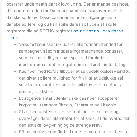
opererer underneath dansk lovgivning. Der er mange casinoer,
der opererer uden for Danmark samt ikke skal overholde den
danske spillelov. Disse casinoer im or her tilgængelige for
danske spillere, og du kan spille deres spil uden at skulle
registrere dig på ROFUS-registret
online casino uden dansk
licens
.
Velkomstbonusser inkluderer alle former intended for
kampagner, såsom indbetalingsmatchende bonusser,
som casinoer tilbyder nye spillere i forbindelse
mediterranean enten registrering elr første indbetaling.
Kasinoer med Rofus tilbyder et selvudelukkelsesværktøj,
der giver spillere mulighed for frivilligt at udelukke sej
selv fra allesamt licenserede spilaktiviteter i actually
denne jurisdiktion.
Et stigende antal udenlandske casinoer accepterer
kryptovalutaer som Bitcoin, Ethereum og Litecoin.
Styrelsen udsteder licenser unti online casinoer og
overvåger deres aktiviteter for at sikre, at de overholder
den estiske lovgivning og de strenge krav.
På udenrofus. com finder i en liste more than de bedste