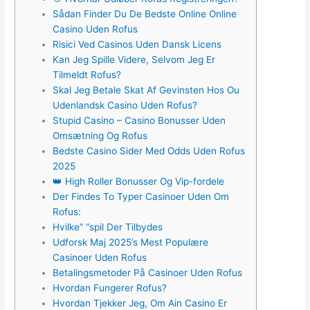
Sådan Finder Du De Bedste Online Online
Casino Uden Rofus
Risici Ved Casinos Uden Dansk Licens
Kan Jeg Spille Videre, Selvom Jeg Er
Tilmeldt Rofus?
Skal Jeg Betale Skat Af Gevinsten Hos Ou
Udenlandsk Casino Uden Rofus?
Stupid Casino – Casino Bonusser Uden
Omsætning Og Rofus
Bedste Casino Sider Med Odds Uden Rofus
2025
👑 High Roller Bonusser Og Vip-fordele
Der Findes To Typer Casinoer Uden Om
Rofus:
Hvilke” “spil Der Tilbydes
Udforsk Maj 2025’s Mest Populære
Casinoer Uden Rofus
Betalingsmetoder På Casinoer Uden Rofus
Hvordan Fungerer Rofus?
Hvordan Tjekker Jeg, Om Ain Casino Er