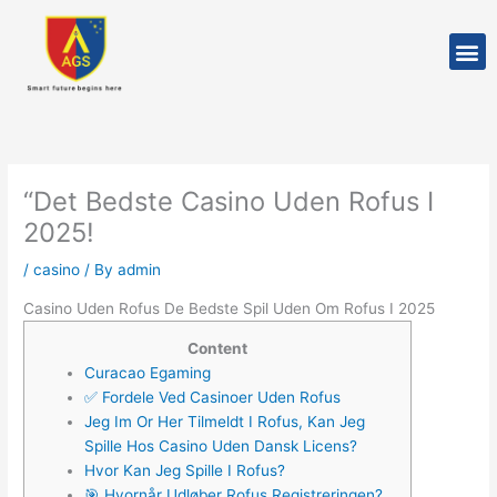
Skip
to
M
content
“Det Bedste Casino Uden Rofus I
2025!
/
casino
/ By
admin
Casino Uden Rofus De Bedste Spil Uden Om Rofus I 2025
Content
Curacao Egaming
✅ Fordele Ved Casinoer Uden Rofus
Jeg Im Or Her Tilmeldt I Rofus, Kan Jeg
Spille Hos Casino Uden Dansk Licens?
Hvor Kan Jeg Spille I Rofus?
🎯 Hvornår Udløber Rofus Registreringen?