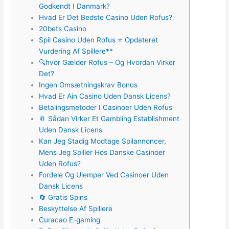
Godkendt I Danmark?
Hvad Er Det Bedste Casino Uden Rofus?
20bets Casino
Spil Casino Uden Rofus ⭐ Opdateret
Vurdering Af Spillere**
🔍hvor Gælder Rofus – Og Hvordan Virker
Det?
Ingen Omsætningskrav Bonus
Hvad Er Ain Casino Uden Dansk Licens?
Betalingsmetoder I Casinoer Uden Rofus
📎 Sådan Virker Et Gambling Establishment
Uden Dansk Licens
Kan Jeg Stadig Modtage Spilannoncer,
Mens Jeg Spiller Hos Danske Casinoer
Uden Rofus?
Fordele Og Ulemper Ved Casinoer Uden
Dansk Licens
🔄 Gratis Spins
Beskyttelse Af Spillere
Curacao E-gaming