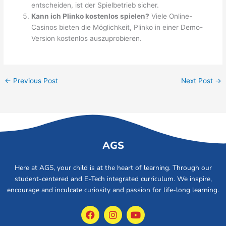
entscheiden, ist der Spielbetrieb sicher.
Kann ich Plinko kostenlos spielen?
Viele Online-
Casinos bieten die Möglichkeit, Plinko in einer Demo-
Version kostenlos auszuprobieren.
←
Previous Post
Next Post
→
AGS
Here at AGS, your child is at the heart of learning. Through our
student-centered and E-Tech integrated curriculum. We inspire,
encourage and inculcate curiosity and passion for life-long learning.
F
I
Y
a
n
o