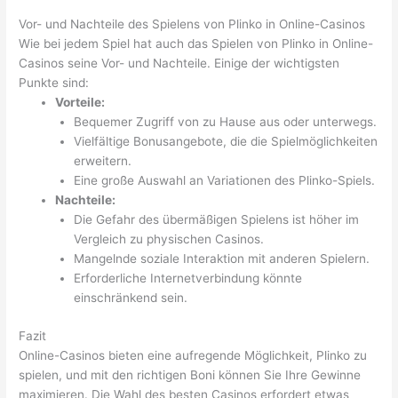
Vor- und Nachteile des Spielens von Plinko in Online-Casinos
Wie bei jedem Spiel hat auch das Spielen von Plinko in Online-
Casinos seine Vor- und Nachteile. Einige der wichtigsten
Punkte sind:
Vorteile:
Bequemer Zugriff von zu Hause aus oder unterwegs.
Vielfältige Bonusangebote, die die Spielmöglichkeiten
erweitern.
Eine große Auswahl an Variationen des Plinko-Spiels.
Nachteile:
Die Gefahr des übermäßigen Spielens ist höher im
Vergleich zu physischen Casinos.
Mangelnde soziale Interaktion mit anderen Spielern.
Erforderliche Internetverbindung könnte
einschränkend sein.
Fazit
Online-Casinos bieten eine aufregende Möglichkeit, Plinko zu
spielen, und mit den richtigen Boni können Sie Ihre Gewinne
maximieren. Die Wahl des besten Casinos erfordert etwas