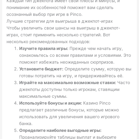
Каждый тип джекпота имеет свои плюсы и минусы, и
понимание их особенностей поможет вам сделать
осознанный выбор при игре в Pinco.
Лучшие стратегии для выигрыша в джекпот-играх
Чтобы увеличить свои шансы на выигрыш в джекпот-
играх, стоит применить несколько стратегий. Вот
несколько рекомендованных подходов:
Изучите правила игры:
Прежде чем начать игру,
ознакомьтесь со всеми правилами и условиями. Это
поможет избежать неожиданных сюрпризов.
Установите бюджет:
Определите сумму, которую вы
готовы потратить на игру, и придерживайтесь её.
Играйте на максимально возможные ставки:
Часто
джекпоты доступны только игрокам, ставящим
максимальные суммы.
Используйте бонусы и акции:
Казино Pinco
предлагает различные бонусы, которые можно
использовать для увеличения вашего игрового
банка.
Определите наиболее выгодные игры:
Проанализируйте таблицы выплат и выберите