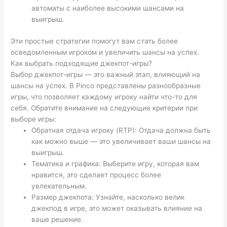
автоматы с наиболее высокими шансами на
выигрыш.
Эти простые стратегии помогут вам стать более
осведомленным игроком и увеличить шансы на успех.
Как выбрать подходящие джекпот-игры?
Выбор джекпот-игры — это важный этап, влияющий на
шансы на успех. В Pinco представлены разнообразные
игры, что позволяет каждому игроку найти что-то для
себя. Обратите внимание на следующие критерии при
выборе игры:
Обратная отдача игроку (RTP): Отдача должна быть
как можно выше — это увеличивает ваши шансы на
выигрыш.
Тематика и графика: Выберите игру, которая вам
нравится, это сделает процесс более
увлекательным.
Размер джекпота: Узнайте, насколько велик
джекпод в игре, это может оказывать влияние на
ваше решение.