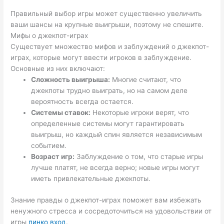
Правильный выбор игры может существенно увеличить
ваши шансы на крупные выигрыши, поэтому не спешите.
Мифы о джекпот-играх
Существует множество мифов и заблуждений о джекпот-
играх, которые могут ввести игроков в заблуждение.
Основные из них включают:
Сложность выигрыша:
Многие считают, что
джекпоты трудно выиграть, но на самом деле
вероятность всегда остается.
Системы ставок:
Некоторые игроки верят, что
определенные системы могут гарантировать
выигрыш, но каждый спин является независимым
событием.
Возраст игр:
Заблуждение о том, что старые игры
лучше платят, не всегда верно; новые игры могут
иметь привлекательные джекпоты.
Знание правды о джекпот-играх поможет вам избежать
ненужного стресса и сосредоточиться на удовольствии от
игры
пинко вход
.