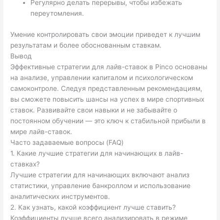
Регулярно делать перерывы, чтобы избежать
переутомления.
Умение контролировать свои эмоции приведет к лучшим
результатам и более обоснованным ставкам.
Вывод
Эффективные стратегии для лайв-ставок в Pinco основаны
на анализе, управлении капиталом и психологическом
самоконтроле. Следуя представленным рекомендациям,
вы сможете повысить шансы на успех в мире спортивных
ставок. Развивайте свои навыки и не забывайте о
постоянном обучении — это ключ к стабильной прибыли в
мире лайв-ставок.
Часто задаваемые вопросы (FAQ)
1. Какие лучшие стратегии для начинающих в лайв-
ставках?
Лучшие стратегии для начинающих включают анализ
статистики, управление банкроллом и использование
аналитических инструментов.
2. Как узнать, какой коэффициент лучше ставить?
Коэффициенты лучше всего анализировать в режиме