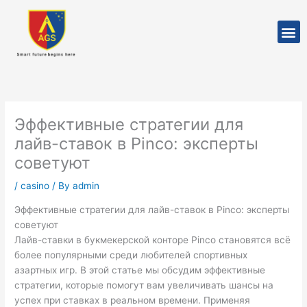
Skip
to
M
content
Эффективные стратегии для
лайв-ставок в Pinco: эксперты
советуют
/
casino
/ By
admin
Эффективные стратегии для лайв-ставок в Pinco: эксперты
советуют
Лайв-ставки в букмекерской конторе Pinco становятся всё
более популярными среди любителей спортивных
азартных игр. В этой статье мы обсудим эффективные
стратегии, которые помогут вам увеличивать шансы на
успех при ставках в реальном времени. Применяя