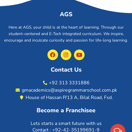
AGS
Here at AGS, your child is at the heart of learning. Through our
student-centered and E-Tech integrated curriculum. We inspire,
encourage and inculcate curiosity and passion for life-long learning.
F
I
Y
a
n
o
c
s
u
e
t
t
Contact Us
b
a
u
o
g
b
+92 313 3331886
o
r
e
k
a
gmacademics@aspiregrammarschool.com.pk
m
House of Hassan P/13 A, Bilal Road, Fsd.
Become a Franchisee
Lets starts a smart future with us
Contact : +92-42-35199691-9