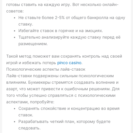
готовы ставить на каждую игру. Вот несколько онлайн-
советов:
Не ставьте более 2-5% от общего банкролла на одну
ставку.
Избегайте ставок в горячке и на эмоциях.
Тщательно анализируйте каждую ставку перед её
размещением.
Такой метод поможет вам сохранять контроль над своей
игрой и избежать потерь
pinco casino
.
Психологические аспекты лайв-ставок
Лайв-ставки подвержены сильным психологическим
влияниям. Букмекеры стремятся создавать волнение и
азарт, что может привести к ошибочным решениям. Для
того чтобы успешно справляться с психологическими
аспектами, попробуйте:
Сохранять спокойствие и концентрацию во время
ставок.
Разрабатывать четкий план, которому будете
следовать.