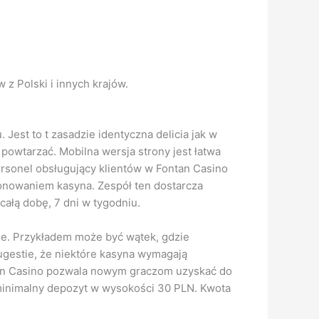
 z Polski i innych krajów.
Jest to t zasadzie identyczna delicia jak w
 powtarzać. Mobilna wersja strony jest łatwa
rsonel obsługujący klientów w Fontan Casino
onowaniem kasyna. Zespół ten dostarcza
całą dobę, 7 dni w tygodniu.
ne. Przykładem może być wątek, gdzie
ugestie, że niektóre kasyna wymagają
ntan Casino pozwala nowym graczom uzyskać do
minimalny depozyt w wysokości 30 PLN. Kwota