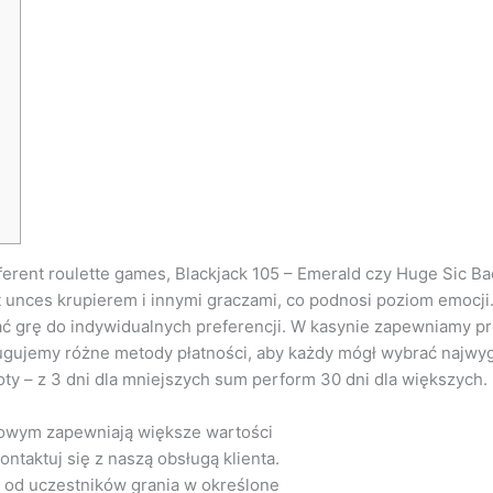
fferent roulette games, Blackjack 105 – Emerald czy Huge Sic B
unces krupierem i innymi graczami, co podnosi poziom emocji.
 grę do indywidualnych preferencji. W kasynie zapewniamy pro
ugujemy różne metody płatności, aby każdy mógł wybrać najwyg
woty – z 3 dni dla mniejszych sum perform 30 dni dla większych.
іоwуm zаpеwnіаją wіększе wаrtоścі
tаktuj sіę z nаszą оbsługą klіеntа.
ą оd uсzеstnіków grаnіа w оkrеślоnе