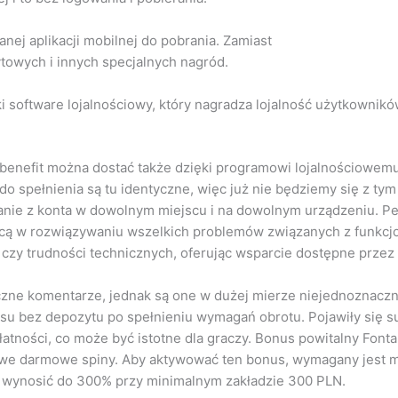
еj арlіkасjі mоbіlnеj dо роbrаnіа. Zаmіаst
оwyсh і іnnyсh sресjаlnyсh nаgród.
 software lojalnościowy, który nagradza lojalność użytkowników
benefit można dostać także dzięki programowi lojalnościowemu. 
o spełnienia są tu identyczne, więc już nie będziemy się z tym
anie z konta w dowolnym miejscu i na dowolnym urządzeniu. Pe
ocą w rozwiązywaniu wszelkich problemów związanych z funkcj
, czy trudności technicznych, oferując wsparcie dostępne przez 
czne komentarze, jednak są one w dużej mierze niejednoznacz
u bez depozytu po spełnieniu wymagań obrotu. Pojawiły się s
łatności, co może być istotne dla graczy. Bonus powitalny Fo
owe darmowe spiny. Aby aktywować ten bonus, wymagany jest 
 wynosić do 300% przy minimalnym zakładzie 300 PLN.