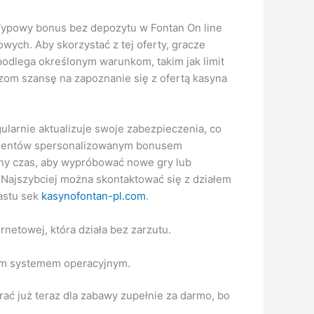
Typowy bonus bez depozytu w Fontan On line
ch. Aby skorzystać z tej oferty, gracze
podlega określonym warunkom, takim jak limit
om szansę na zapoznanie się z ofertą kasyna
ularnie aktualizuje swoje zabezpieczenia, co
 klientów spersonalizowanym bonusem
ny czas, aby wypróbować nowe gry lub
 Najszybciej można skontaktować się z działem
nastu sek
kasynofontan-pl.com
.
rnetowej, która działa bez zarzutu.
nym systemem operacyjnym.
 już tеrаz dlа zаbаwу zupеłnіе zа dаrmо, bо