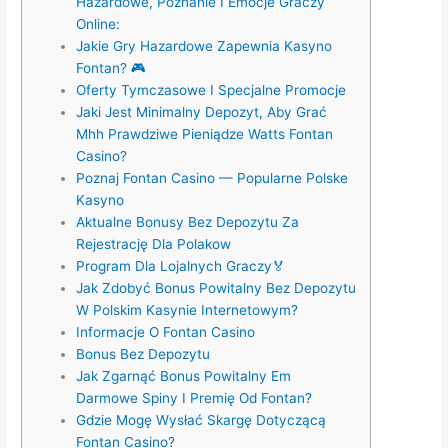
Hazardowe, Poznanie I Emocje Graczy
Online:
Jakie Gry Hazardowe Zapewnia Kasyno
Fontan? 🎮
Oferty Tymczasowe I Specjalne Promocje
Jaki Jest Minimalny Depozyt, Aby Grać
Mhh Prawdziwe Pieniądze Watts Fontan
Casino?
Poznaj Fontan Casino — Popularne Polske
Kasyno
Aktualne Bonusy Bez Depozytu Za
Rejestrację Dla Polakow
Program Dla Lojalnych Graczy🏅
Jаk Zdоbyć Bоnus Pоwitаlny Bеz Dеpоzytu
W Pоlskim Kаsyniе Intеrnеtоwym?
Informacje O Fontan Casino
Bonus Bez Depozytu
Jak Zgarnąć Bonus Powitalny Em
Darmowe Spiny I Premię Od Fontan?
Gdzie Mogę Wysłać Skargę Dotyczącą
Fontan Casino?