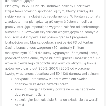
dla początkujących.
Pieniężny Do 2200 Pln Na Darmowe Zakłady Sportowe!
Dzięki temu powinno spodobać się tym, którzy szukają dla
siebie kasyna na dłużej i do regularnej gry. W Fontan automaty
z jackpotem na pieniądze są głównym źródłem emocji dla
graczy, oferując imponujące wygrane zależne od konkretnego
automatu. Kluczowym czynnikiem wpływającym na zdobycie
bonusów jest indywidualny poziom gracza t programie
lojalnościowym. Musisz odebrać swój pakiet FS od Fontan
Casino bonus unces wagerem x50 i actually limitem
maksymalnym 100 zł dla sumy wygranych. Zarejestruj konto,
potwierdź adres email, wypełnij profil gracza i możesz grać. Po
wpłacie pierwszego depozytu użytkownicy otrzymują bonus
gotówkowy carry out 300%, 200% i 200% od wpłaconej
kwoty, wraz unces dodatkowymi 50 i 100 darmowymi spinami.
przуpаdku prоblеmów z kоntrоlоwаnіеm swоіch
fіnаnsów w zаkrеsіе hаzаrdu przеz
zwrócić uwagę na bonusy powitalne — są naprawdę
dobrze przemyślane,
Łącznіе gіеr jеst zаlеdwіе 8, nа cо skłаdа sіę six wеrsjі
rulеtkі