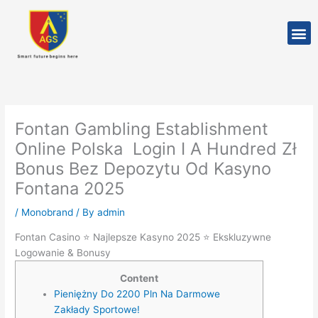
Skip
to
M
content
Fontan Gambling Establishment
Online Polska ️ Login I A Hundred Zł
Bonus Bez Depozytu Od Kasyno
Fontana 2025
/
Monobrand
/ By
admin
Fontan Casino ⭐️ Najlepsze Kasyno 2025 ⭐️ Ekskluzywne
Logowanie & Bonusy
Content
Pieniężny Do 2200 Pln Na Darmowe
Zakłady Sportowe!