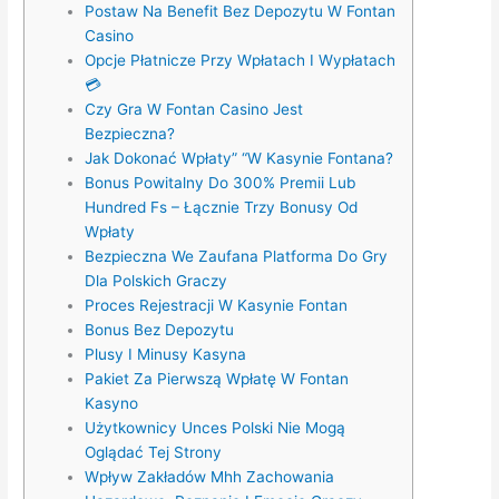
Postaw Na Benefit Bez Depozytu W Fontan
Casino
Opcje Płatnicze Przy Wpłatach I Wypłatach
💳
Czy Gra W Fontan Casino Jest
Bezpieczna?
Jak Dokonać Wpłaty” “W Kasynie Fontana?
Bonus Powitalny Do 300% Premii Lub
Hundred Fs – Łącznie Trzy Bonusy Od
Wpłaty
Bezpieczna We Zaufana Platforma Do Gry
Dla Polskich Graczy
Proces Rejestracji W Kasynie Fontan
Bonus Bez Depozytu
Plusy I Minusy Kasyna
Pakiet Za Pierwszą Wpłatę W Fontan
Kasyno
Użytkownicy Unces Polski Nie Mogą
Oglądać Tej Strony
Wpływ Zakładów Mhh Zachowania