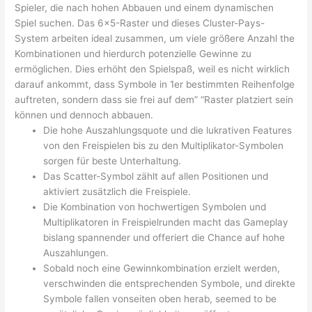
Spieler, die nach hohen Abbauen und einem dynamischen
Spiel suchen. Das 6×5-Raster und dieses Cluster-Pays-
System arbeiten ideal zusammen, um viele größere Anzahl the
Kombinationen und hierdurch potenzielle Gewinne zu
ermöglichen. Dies erhöht den Spielspaß, weil es nicht wirklich
darauf ankommt, dass Symbole in 1er bestimmten Reihenfolge
auftreten, sondern dass sie frei auf dem” “Raster platziert sein
können und dennoch abbauen.
Die hohe Auszahlungsquote und die lukrativen Features
von den Freispielen bis zu den Multiplikator-Symbolen
sorgen für beste Unterhaltung.
Das Scatter-Symbol zählt auf allen Positionen und
aktiviert zusätzlich die Freispiele.
Die Kombination von hochwertigen Symbolen und
Multiplikatoren in Freispielrunden macht das Gameplay
bislang spannender und offeriert die Chance auf hohe
Auszahlungen.
Sobald noch eine Gewinnkombination erzielt werden,
verschwinden die entsprechenden Symbole, und direkte
Symbole fallen vonseiten oben herab, seemed to be