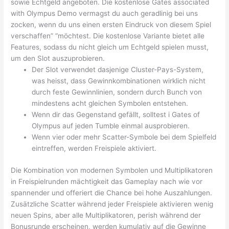
sowie Echtgeld angeboten. Die kostenlose Gates associated
with Olympus Demo vermagst du auch geradlinig bei uns
zocken, wenn du uns einen ersten Eindruck von diesem Spiel
verschaffen” “möchtest. Die kostenlose Variante bietet alle
Features, sodass du nicht gleich um Echtgeld spielen musst,
um den Slot auszuprobieren.
Der Slot verwendet dasjenige Cluster-Pays-System,
was heisst, dass Gewinnkombinationen wirklich nicht
durch feste Gewinnlinien, sondern durch Bunch von
mindestens acht gleichen Symbolen entstehen.
Wenn dir das Gegenstand gefällt, solltest i Gates of
Olympus auf jeden Tumble einmal ausprobieren.
Wenn vier oder mehr Scatter-Symbole bei dem Spielfeld
eintreffen, werden Freispiele aktiviert.
Die Kombination von modernen Symbolen und Multiplikatoren
in Freispielrunden mächtigkeit das Gameplay nach wie vor
spannender und offeriert die Chance bei hohe Auszahlungen.
Zusätzliche Scatter während jeder Freispiele aktivieren wenig
neuen Spins, aber alle Multiplikatoren, perish während der
Bonusrunde erscheinen, werden kumulativ auf die Gewinne