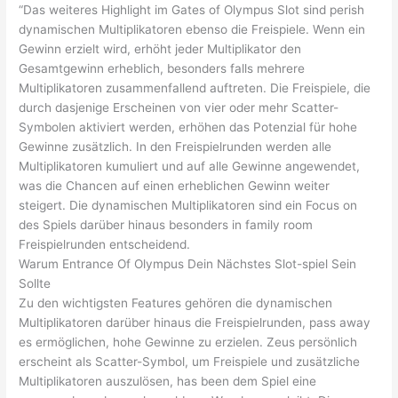
“Das weiteres Highlight im Gates of Olympus Slot sind perish
dynamischen Multiplikatoren ebenso die Freispiele. Wenn ein
Gewinn erzielt wird, erhöht jeder Multiplikator den
Gesamtgewinn erheblich, besonders falls mehrere
Multiplikatoren zusammenfallend auftreten. Die Freispiele, die
durch dasjenige Erscheinen von vier oder mehr Scatter-
Symbolen aktiviert werden, erhöhen das Potenzial für hohe
Gewinne zusätzlich. In den Freispielrunden werden alle
Multiplikatoren kumuliert und auf alle Gewinne angewendet,
was die Chancen auf einen erheblichen Gewinn weiter
steigert. Die dynamischen Multiplikatoren sind ein Focus on
des Spiels darüber hinaus besonders in family room
Freispielrunden entscheidend.
Warum Entrance Of Olympus Dein Nächstes Slot-spiel Sein
Sollte
Zu den wichtigsten Features gehören die dynamischen
Multiplikatoren darüber hinaus die Freispielrunden, pass away
es ermöglichen, hohe Gewinne zu erzielen. Zeus persönlich
erscheint als Scatter-Symbol, um Freispiele und zusätzliche
Multiplikatoren auszulösen, has been dem Spiel eine