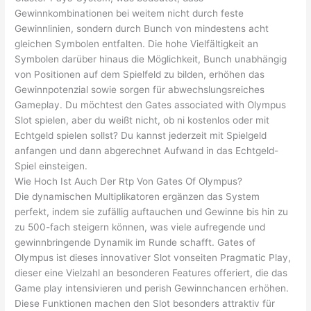
Gewinnkombinationen bei weitem nicht durch feste
Gewinnlinien, sondern durch Bunch von mindestens acht
gleichen Symbolen entfalten. Die hohe Vielfältigkeit an
Symbolen darüber hinaus die Möglichkeit, Bunch unabhängig
von Positionen auf dem Spielfeld zu bilden, erhöhen das
Gewinnpotenzial sowie sorgen für abwechslungsreiches
Gameplay. Du möchtest den Gates associated with Olympus
Slot spielen, aber du weißt nicht, ob ni kostenlos oder mit
Echtgeld spielen sollst? Du kannst jederzeit mit Spielgeld
anfangen und dann abgerechnet Aufwand in das Echtgeld-
Spiel einsteigen.
Wie Hoch Ist Auch Der Rtp Von Gates Of Olympus?
Die dynamischen Multiplikatoren ergänzen das System
perfekt, indem sie zufällig auftauchen und Gewinne bis hin zu
zu 500-fach steigern können, was viele aufregende und
gewinnbringende Dynamik im Runde schafft. Gates of
Olympus ist dieses innovativer Slot vonseiten Pragmatic Play,
dieser eine Vielzahl an besonderen Features offeriert, die das
Game play intensivieren und perish Gewinnchancen erhöhen.
Diese Funktionen machen den Slot besonders attraktiv für