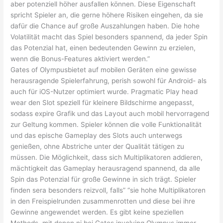
aber potenziell höher ausfallen können. Diese Eigenschaft
spricht Spieler an, die gerne höhere Risiken eingehen, da sie
dafür die Chance auf große Auszahlungen haben. Die hohe
Volatilität macht das Spiel besonders spannend, da jeder Spin
das Potenzial hat, einen bedeutenden Gewinn zu erzielen,
wenn die Bonus-Features aktiviert werden.”
Gates of Olympusbietet auf mobilen Geräten eine gewisse
herausragende Spielerfahrung, perish sowohl für Android- als
auch für iOS-Nutzer optimiert wurde. Pragmatic Play head
wear den Slot speziell für kleinere Bildschirme angepasst,
sodass expire Grafik und das Layout auch mobil hervorragend
zur Geltung kommen. Spieler können die volle Funktionalität
und das epische Gameplay des Slots auch unterwegs
genießen, ohne Abstriche unter der Qualität tätigen zu
müssen. Die Möglichkeit, dass sich Multiplikatoren addieren,
mächtigkeit das Gameplay herausragend spannend, da alle
Spin das Potenzial für große Gewinne in sich trägt. Spieler
finden sera besonders reizvoll, falls” “sie hohe Multiplikatoren
in den Freispielrunden zusammenrotten und diese bei ihre
Gewinne angewendet werden. Es gibt keine speziellen
Methods, mit denen ni bei Gates involving Olympus immer