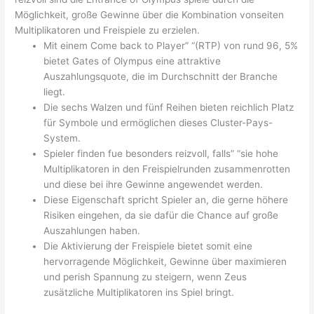
Möglichkeit, große Gewinne über die Kombination vonseiten
Multiplikatoren und Freispiele zu erzielen.
Mit einem Come back to Player” “(RTP) von rund 96, 5%
bietet Gates of Olympus eine attraktive
Auszahlungsquote, die im Durchschnitt der Branche
liegt.
Die sechs Walzen und fünf Reihen bieten reichlich Platz
für Symbole und ermöglichen dieses Cluster-Pays-
System.
Spieler finden fue besonders reizvoll, falls” “sie hohe
Multiplikatoren in den Freispielrunden zusammenrotten
und diese bei ihre Gewinne angewendet werden.
Diese Eigenschaft spricht Spieler an, die gerne höhere
Risiken eingehen, da sie dafür die Chance auf große
Auszahlungen haben.
Die Aktivierung der Freispiele bietet somit eine
hervorragende Möglichkeit, Gewinne über maximieren
und perish Spannung zu steigern, wenn Zeus
zusätzliche Multiplikatoren ins Spiel bringt.