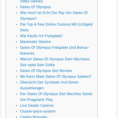
Video Games:
Gates Of Olympus
Wie Hoch Ist Echt Der Rtp Von Gates Of
Olympus?
Die Top A Few Online Casinos Mit Echtgeld
Slots
Wie Kaufe Ich Freispiele?
Maximaler Gewinn
Gates Of Olympus Freispiele Und Bonus-
features
Warum Gates Of Olympus Dein Nächstes
Slot-spiel Sein Sollte
Gates Of Olympus Slot Review
Wo Kann Male Gates Of Olympus Spielen?
Übersicht Der Symbole Und Deren
Auszahlungen
Der Gates Of Olympus Slot Machine Game
Von Pragmatic Play
Live Dealer Casinos
Cluster-pays-system
Casino Bonuses