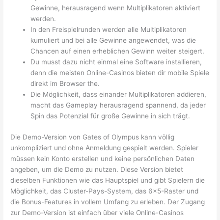
Gewinne, herausragend wenn Multiplikatoren aktiviert
werden.
In den Freispielrunden werden alle Multiplikatoren
kumuliert und bei alle Gewinne angewendet, was die
Chancen auf einen erheblichen Gewinn weiter steigert.
Du musst dazu nicht einmal eine Software installieren,
denn die meisten Online-Casinos bieten dir mobile Spiele
direkt im Browser the.
Die Möglichkeit, dass einander Multiplikatoren addieren,
macht das Gameplay herausragend spannend, da jeder
Spin das Potenzial für große Gewinne in sich trägt.
Die Demo-Version von Gates of Olympus kann völlig
unkompliziert und ohne Anmeldung gespielt werden. Spieler
müssen kein Konto erstellen und keine persönlichen Daten
angeben, um die Demo zu nutzen. Diese Version bietet
dieselben Funktionen wie das Hauptspiel und gibt Spielern die
Möglichkeit, das Cluster-Pays-System, das 6×5-Raster und
die Bonus-Features in vollem Umfang zu erleben. Der Zugang
zur Demo-Version ist einfach über viele Online-Casinos