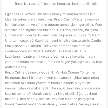
öncelik sırasında” “bulunan bonusları iptal edebilirsiniz.
Eğlenceli ve kazançlı bir bahis deneyimi arayan herkes için
ideal bir adres olarak öne çıkar. Pinco Casino’ya giriş yapmak
için, kullanıcı adı ve şifre ile oturum açma işlemi gereklidir. Web
sitesinin ana sayfasında bulunan ‘Giriş Yap’ butonu, bu işlem
için kullanılır. Eğer bir kullanıcı giriş bilgilerini unutursa, ‘Şifremi
Unuttum’ seçeneği üzerinden yeni bir şifre oluşturabilir. Özetle,
PinCo sanatı ve kültürü Türkiye’de hem tarihsel hem de
contemporary bir değere sahiptir. Bu sanat dalı, Türk
kadınlarının özgüvenini ve zarafetini ortaya koyarken, aynı
zamanda moda ve sanatta farklı ve özgün yaklaşımlara da kapı
aralamaktadır.
Pinco Online Casino’da Güvenilir Ve Hızlı Ödeme Yöntemleri
Bu durum, belirli bir promosyon kapsamında şirket tarafından
belirlenen minimum yatırım miktarının altında bir yatırım
yapmanızdan kaynaklanabilir. Ayrıca, kullanıcının promosyona
katılımı tek taraflı olarak sınırlandırılmış olabilir. Eğer cashout
miktarı x1’den daha yüksekse, çevrilen tutar başlangıçtaki
bonus/freebet miktarından daha yüksek olabilir. Varsayalım ki