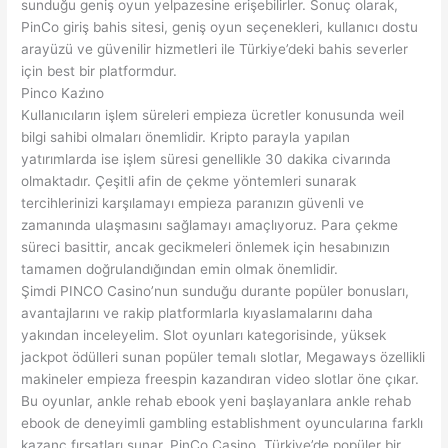
sunduğu geniş oyun yelpazesine erişebilirler. Sonuç olarak,
PinCo giriş bahis sitesi, geniş oyun seçenekleri, kullanıcı dostu
arayüzü ve güvenilir hizmetleri ile Türkiye’deki bahis severler
için best bir platformdur.
Pinco Kazi̇no
Kullanıcıların işlem süreleri empieza ücretler konusunda weil
bilgi sahibi olmaları önemlidir. Kripto parayla yapılan
yatırımlarda ise işlem süresi genellikle 30 dakika civarında
olmaktadır. Çeşitli afin de çekme yöntemleri sunarak
tercihlerinizi karşılamayı empieza paranızın güvenli ve
zamanında ulaşmasını sağlamayı amaçlıyoruz. Para çekme
süreci basittir, ancak gecikmeleri önlemek için hesabınızın
tamamen doğrulandığından emin olmak önemlidir.
Şimdi PINCO Casino’nun sunduğu durante popüler bonusları,
avantajlarını ve rakip platformlarla kıyaslamalarını daha
yakından inceleyelim. Slot oyunları kategorisinde, yüksek
jackpot ödülleri sunan popüler temalı slotlar, Megaways özellikli
makineler empieza freespin kazandıran video slotlar öne çıkar.
Bu oyunlar, ankle rehab ebook yeni başlayanlara ankle rehab
ebook de deneyimli gambling establishment oyuncularına farklı
kazanç fırsatları sunar. PinCo Casino, Türkiye’de popüler bir