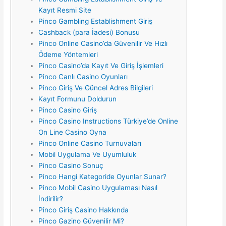
Kayıt Resmi Site
Pinco Gambling Establishment Giriş
Cashback (para İadesi) Bonusu
Pinco Online Casino’da Güvenilir Ve Hızlı
Ödeme Yöntemleri
Pinco Casino’da Kayıt Ve Giriş İşlemleri
Pinco Canlı Casino Oyunları
Pinco Giriş Ve Güncel Adres Bilgileri
Kayıt Formunu Doldurun
Pinсo Casino Giriş
Pinco Casino Instructions Türkiye’de Online
On Line Casino Oyna
Pinco Online Casino Turnuvaları
Mobil Uygulama Ve Uyumluluk
Pinco Casino Sonuç
Pinco Hangi Kategoride Oyunlar Sunar?
Pinco Mobil Casino Uygulaması Nasıl
İndirilir?
Pinco Giriş Casino Hakkında
Pinco Gazino Güvenilir Mi?