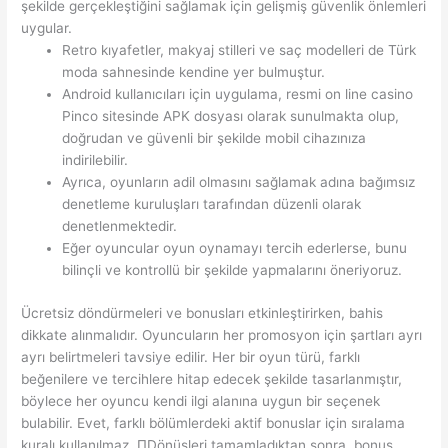
şekilde gerçekleştiğini sağlamak için gelişmiş güvenlik önlemleri
uygular.
Retro kıyafetler, makyaj stilleri ve saç modelleri de Türk
moda sahnesinde kendine yer bulmuştur.
Android kullanıcıları için uygulama, resmi on line casino
Pinco sitesinde APK dosyası olarak sunulmakta olup,
doğrudan ve güvenli bir şekilde mobil cihazınıza
indirilebilir.
Ayrıca, oyunların adil olmasını sağlamak adına bağımsız
denetleme kuruluşları tarafından düzenli olarak
denetlenmektedir.
Eğer oyuncular oyun oynamayı tercih ederlerse, bunu
bilinçli ve kontrollü bir şekilde yapmalarını öneriyoruz.
Ücretsiz döndürmeleri ve bonusları etkinleştirirken, bahis
dikkate alınmalıdır. Oyuncuların her promosyon için şartları ayrı
ayrı belirtmeleri tavsiye edilir. Her bir oyun türü, farklı
beğenilere ve tercihlere hitap edecek şekilde tasarlanmıştır,
böylece her oyuncu kendi ilgi alanına uygun bir seçenek
bulabilir. Evet, farklı bölümlerdeki aktif bonuslar için sıralama
kuralı kullanılmaz. ПDönüşleri tamamladıktan sonra, bonus