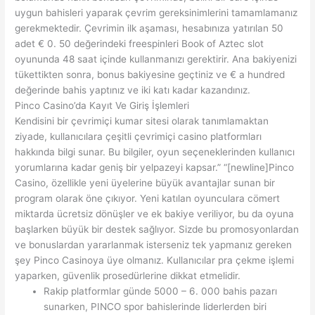
uygun bahisleri yaparak çevrim gereksinimlerini tamamlamanız
gerekmektedir. Çevrimin ilk aşaması, hesabınıza yatırılan 50
adet € 0. 50 değerindeki freespinleri Book of Aztec slot
oyununda 48 saat içinde kullanmanızı gerektirir. Ana bakiyenizi
tükettikten sonra, bonus bakiyesine geçtiniz ve € a hundred
değerinde bahis yaptınız ve iki katı kadar kazandınız.
Pinco Casino’da Kayıt Ve Giriş İşlemleri
Kendisini bir çevrimiçi kumar sitesi olarak tanımlamaktan
ziyade, kullanıcılara çeşitli çevrimiçi casino platformları
hakkında bilgi sunar. Bu bilgiler, oyun seçeneklerinden kullanıcı
yorumlarına kadar geniş bir yelpazeyi kapsar.” “[newline]Pinco
Casino, özellikle yeni üyelerine büyük avantajlar sunan bir
program olarak öne çıkıyor. Yeni katılan oyunculara cömert
miktarda ücretsiz dönüşler ve ek bakiye veriliyor, bu da oyuna
başlarken büyük bir destek sağlıyor. Sizde bu promosyonlardan
ve bonuslardan yararlanmak isterseniz tek yapmanız gereken
şey Pinco Casinoya üye olmanız. Kullanıcılar pra çekme işlemi
yaparken, güvenlik prosedürlerine dikkat etmelidir.
Rakip platformlar günde 5000 – 6. 000 bahis pazarı
sunarken, PINCO spor bahislerinde liderlerden biri