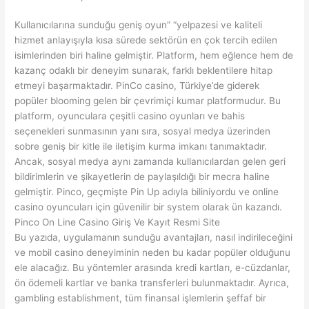
Kullanıcılarına sunduğu geniş oyun” “yelpazesi ve kaliteli
hizmet anlayışıyla kısa sürede sektörün en çok tercih edilen
isimlerinden biri haline gelmiştir. Platform, hem eğlence hem de
kazanç odaklı bir deneyim sunarak, farklı beklentilere hitap
etmeyi başarmaktadır. PinCo casino, Türkiye’de giderek
popüler blooming gelen bir çevrimiçi kumar platformudur. Bu
platform, oyunculara çeşitli casino oyunları ve bahis
seçenekleri sunmasının yanı sıra, sosyal medya üzerinden
sobre geniş bir kitle ile iletişim kurma imkanı tanımaktadır.
Ancak, sosyal medya aynı zamanda kullanıcılardan gelen geri
bildirimlerin ve şikayetlerin de paylaşıldığı bir mecra haline
gelmiştir. Pinco, geçmişte Pin Up adıyla biliniyordu ve online
casino oyuncuları için güvenilir bir system olarak ün kazandı.
Pinco On Line Casino Giriş Ve Kayıt Resmi Site
Bu yazıda, uygulamanın sunduğu avantajları, nasıl indirileceğini
ve mobil casino deneyiminin neden bu kadar popüler olduğunu
ele alacağız. Bu yöntemler arasında kredi kartları, e-cüzdanlar,
ön ödemeli kartlar ve banka transferleri bulunmaktadır. Ayrıca,
gambling establishment, tüm finansal işlemlerin şeffaf bir