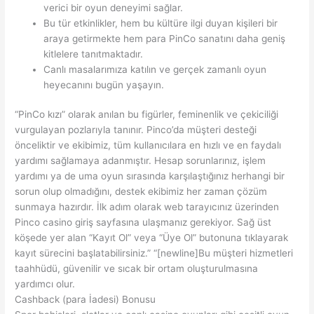
verici bir oyun deneyimi sağlar.
Bu tür etkinlikler, hem bu kültüre ilgi duyan kişileri bir
araya getirmekte hem para PinCo sanatını daha geniş
kitlelere tanıtmaktadır.
Canlı masalarımıza katılın ve gerçek zamanlı oyun
heyecanını bugün yaşayın.
“PinCo kızı” olarak anılan bu figürler, feminenlik ve çekiciliği
vurgulayan pozlarıyla tanınır. Pinco’da müşteri desteği
önceliktir ve ekibimiz, tüm kullanıcılara en hızlı ve en faydalı
yardımı sağlamaya adanmıştır. Hesap sorunlarınız, işlem
yardımı ya de uma oyun sırasında karşılaştığınız herhangi bir
sorun olup olmadığını, destek ekibimiz her zaman çözüm
sunmaya hazırdır. İlk adım olarak web tarayıcınız üzerinden
Pinсo casino giriş sayfasına ulaşmanız gerekiyor. Sağ üst
köşede yer alan “Kayıt Ol” veya “Üye Ol” butonuna tıklayarak
kayıt sürecini başlatabilirsiniz.” “[newline]Bu müşteri hizmetleri
taahhüdü, güvenilir ve sıcak bir ortam oluşturulmasına
yardımcı olur.
Cashback (para İadesi) Bonusu