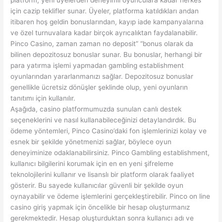
platform, yeni üyelerden deneyimli oyunculara kadar herkes
için cazip teklifler sunar. Üyeler, platforma katıldıkları andan
itibaren hoş geldin bonuslarından, kayıp iade kampanyalarına
ve özel turnuvalara kadar birçok ayrıcalıktan faydalanabilir.
Pinco Casino, zaman zaman no deposit” “bonus olarak da
bilinen depozitosuz bonuslar sunar. Bu bonuslar, herhangi bir
para yatırma işlemi yapmadan gambling establishment
oyunlarından yararlanmanızı sağlar. Depozitosuz bonuslar
genellikle ücretsiz dönüşler şeklinde olup, yeni oyunların
tanıtımı için kullanılır.
Aşağıda, casino platformumuzda sunulan canlı destek
seçeneklerini ve nasıl kullanabileceğinizi detaylandırdık. Bu
ödeme yöntemleri, Pinco Casino’daki fon işlemlerinizi kolay ve
esnek bir şekilde yönetmenizi sağlar, böylece oyun
deneyiminize odaklanabilirsiniz. Pinco Gambling establishment,
kullanıcı bilgilerini korumak için en en yeni şifreleme
teknolojilerini kullanır ve lisanslı bir platform olarak faaliyet
gösterir. Bu sayede kullanıcılar güvenli bir şekilde oyun
oynayabilir ve ödeme işlemlerini gerçekleştirebilir. Pinco on line
casino giriş yapmak için öncelikle bir hesap oluşturmanız
gerekmektedir. Hesap oluşturduktan sonra kullanıcı adı ve