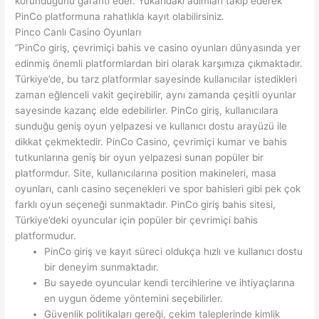
korunduğunu garanti eder. Yukarıdaki adımları takip ederek
PinCo platformuna rahatlıkla kayıt olabilirsiniz.
Pinco Canlı Casino Oyunları
“PinCo giriş, çevrimiçi bahis ve casino oyunları dünyasında yer
edinmiş önemli platformlardan biri olarak karşımıza çıkmaktadır.
Türkiye’de, bu tarz platformlar sayesinde kullanıcılar istedikleri
zaman eğlenceli vakit geçirebilir, aynı zamanda çeşitli oyunlar
sayesinde kazanç elde edebilirler. PinCo giriş, kullanıcılara
sunduğu geniş oyun yelpazesi ve kullanıcı dostu arayüzü ile
dikkat çekmektedir. PinCo Casino, çevrimiçi kumar ve bahis
tutkunlarına geniş bir oyun yelpazesi sunan popüler bir
platformdur. Site, kullanıcılarına position makineleri, masa
oyunları, canlı casino seçenekleri ve spor bahisleri gibi pek çok
farklı oyun seçeneği sunmaktadır. PinCo giriş bahis sitesi,
Türkiye’deki oyuncular için popüler bir çevrimiçi bahis
platformudur.
PinCo giriş ve kayıt süreci oldukça hızlı ve kullanıcı dostu
bir deneyim sunmaktadır.
Bu sayede oyuncular kendi tercihlerine ve ihtiyaçlarına
en uygun ödeme yöntemini seçebilirler.
Güvenlik politikaları gereği, çekim taleplerinde kimlik