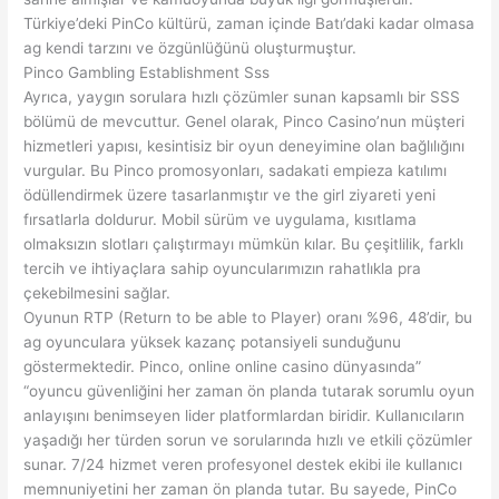
Türkiye’deki PinCo kültürü, zaman içinde Batı’daki kadar olmasa
ag kendi tarzını ve özgünlüğünü oluşturmuştur.
Pinco Gambling Establishment Sss
Ayrıca, yaygın sorulara hızlı çözümler sunan kapsamlı bir SSS
bölümü de mevcuttur. Genel olarak, Pinco Casino’nun müşteri
hizmetleri yapısı, kesintisiz bir oyun deneyimine olan bağlılığını
vurgular. Bu Pinco promosyonları, sadakati empieza katılımı
ödüllendirmek üzere tasarlanmıştır ve the girl ziyareti yeni
fırsatlarla doldurur. Mobil sürüm ve uygulama, kısıtlama
olmaksızın slotları çalıştırmayı mümkün kılar. Bu çeşitlilik, farklı
tercih ve ihtiyaçlara sahip oyuncularımızın rahatlıkla pra
çekebilmesini sağlar.
Oyunun RTP (Return to be able to Player) oranı %96, 48’dir, bu
ag oyunculara yüksek kazanç potansiyeli sunduğunu
göstermektedir. Pinco, online online casino dünyasında”
“oyuncu güvenliğini her zaman ön planda tutarak sorumlu oyun
anlayışını benimseyen lider platformlardan biridir. Kullanıcıların
yaşadığı her türden sorun ve sorularında hızlı ve etkili çözümler
sunar. 7/24 hizmet veren profesyonel destek ekibi ile kullanıcı
memnuniyetini her zaman ön planda tutar. Bu sayede, PinCo