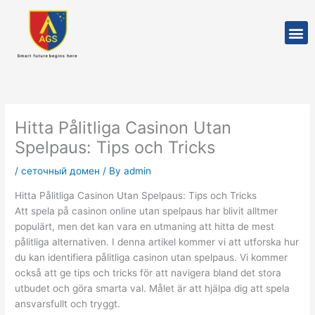
Skip
to
M
content
Hitta Pålitliga Casinon Utan
Spelpaus: Tips och Tricks
/
сеточный домен
/ By
admin
Hitta Pålitliga Casinon Utan Spelpaus: Tips och Tricks
Att spela på casinon online utan spelpaus har blivit alltmer
populärt, men det kan vara en utmaning att hitta de mest
pålitliga alternativen. I denna artikel kommer vi att utforska hur
du kan identifiera pålitliga casinon utan spelpaus. Vi kommer
också att ge tips och tricks för att navigera bland det stora
utbudet och göra smarta val. Målet är att hjälpa dig att spela
ansvarsfullt och tryggt.