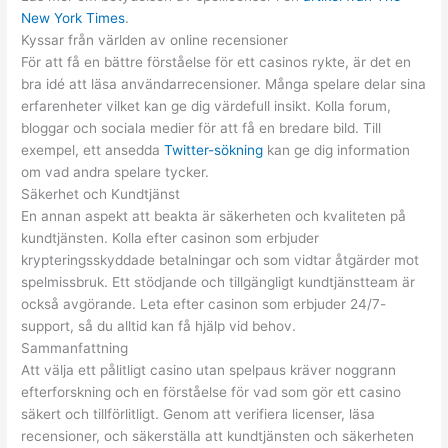
New York Times
.
Kyssar från världen av online recensioner
För att få en bättre förståelse för ett casinos rykte, är det en
bra idé att läsa användarrecensioner. Många spelare delar sina
erfarenheter vilket kan ge dig värdefull insikt. Kolla forum,
bloggar och sociala medier för att få en bredare bild. Till
exempel, ett ansedda
Twitter-sökning
kan ge dig information
om vad andra spelare tycker.
Säkerhet och Kundtjänst
En annan aspekt att beakta är säkerheten och kvaliteten på
kundtjänsten. Kolla efter casinon som erbjuder
krypteringsskyddade betalningar och som vidtar åtgärder mot
spelmissbruk. Ett stödjande och tillgängligt kundtjänstteam är
också avgörande. Leta efter casinon som erbjuder 24/7-
support, så du alltid kan få hjälp vid behov.
Sammanfattning
Att välja ett pålitligt casino utan spelpaus kräver noggrann
efterforskning och en förståelse för vad som gör ett casino
säkert och tillförlitligt. Genom att verifiera licenser, läsa
recensioner, och säkerställa att kundtjänsten och säkerheten