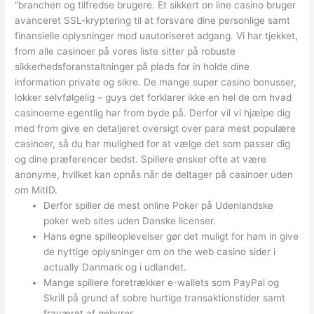
“branchen og tilfredse brugere. Et sikkert on line casino bruger
avanceret SSL-kryptering til at forsvare dine personlige samt
finansielle oplysninger mod uautoriseret adgang. Vi har tjekket,
from alle casinoer på vores liste sitter på robuste
sikkerhedsforanstaltninger på plads for in holde dine
information private og sikre. De mange super casino bonusser,
lokker selvfølgelig – guys det forklarer ikke en hel de om hvad
casinoerne egentlig har from byde på. Derfor vil vi hjælpe dig
med from give en detaljeret oversigt over para mest populære
casinoer, så du har mulighed for at vælge det som passer dig
og dine præferencer bedst. Spillere ønsker ofte at være
anonyme, hvilket kan opnås når de deltager på casinoer uden
om MitID.
Derfor spiller de mest online Poker på Udenlandske
poker web sites uden Danske licenser.
Hans egne spilleoplevelser gør det muligt for ham in give
de nyttige oplysninger om on the web casino sider i
actually Danmark og i udlandet.
Mange spillere foretrækker e-wallets som PayPal og
Skrill på grund af sobre hurtige transaktionstider samt
fraværet af gebyrer.