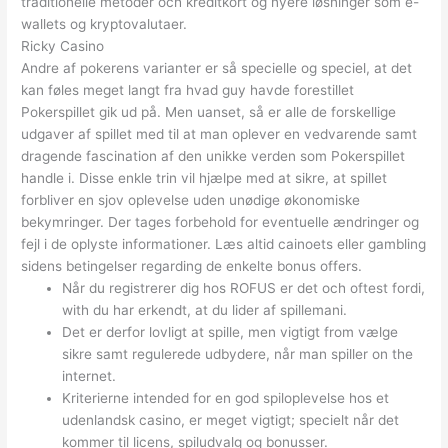
traditionelle metoder och kreditkort og nyere løsninger som e-
wallets og kryptovalutaer.
Ricky Casino
Andre af pokerens varianter er så specielle og speciel, at det
kan føles meget langt fra hvad guy havde forestillet
Pokerspillet gik ud på. Men uanset, så er alle de forskellige
udgaver af spillet med til at man oplever en vedvarende samt
dragende fascination af den unikke verden som Pokerspillet
handle i. Disse enkle trin vil hjælpe med at sikre, at spillet
forbliver en sjov oplevelse uden unødige økonomiske
bekymringer. Der tages forbehold for eventuelle ændringer og
fejl i de oplyste informationer. Læs altid cainoets eller gambling
sidens betingelser regarding de enkelte bonus offers.
Når du registrerer dig hos ROFUS er det och oftest fordi,
with du har erkendt, at du lider af spillemani.
Det er derfor lovligt at spille, men vigtigt from vælge
sikre samt regulerede udbydere, når man spiller on the
internet.
Kriterierne intended for en god spiloplevelse hos et
udenlandsk casino, er meget vigtigt; specielt når det
kommer til licens, spiludvalg og bonusser.