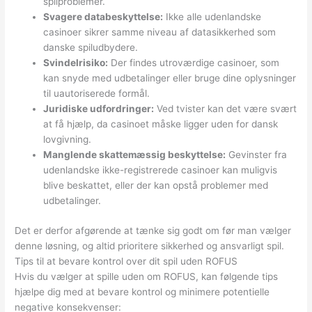
spilproblemer.
Svagere databeskyttelse:
Ikke alle udenlandske
casinoer sikrer samme niveau af datasikkerhed som
danske spiludbydere.
Svindelrisiko:
Der findes utroværdige casinoer, som
kan snyde med udbetalinger eller bruge dine oplysninger
til uautoriserede formål.
Juridiske udfordringer:
Ved tvister kan det være svært
at få hjælp, da casinoet måske ligger uden for dansk
lovgivning.
Manglende skattemæssig beskyttelse:
Gevinster fra
udenlandske ikke-registrerede casinoer kan muligvis
blive beskattet, eller der kan opstå problemer med
udbetalinger.
Det er derfor afgørende at tænke sig godt om før man vælger
denne løsning, og altid prioritere sikkerhed og ansvarligt spil.
Tips til at bevare kontrol over dit spil uden ROFUS
Hvis du vælger at spille uden om ROFUS, kan følgende tips
hjælpe dig med at bevare kontrol og minimere potentielle
negative konsekvenser: