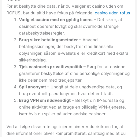
For at beskytte dine data, når du vælger et casino uden om
ROFUS, bør du altid have fokus på følgende:
casino uden rofus
Vælg et casino med en gyldig licens
– Det sikrer, at
casinoet opererer lovligt og skal overholde strenge
databeskyttelsesregler.
Brug sikre betalingsmetoder
– Anvend
betalingsløsninger, der beskytter dine finansielle
oplysninger, såsom e-wallets eller kreditkort med ekstra
sikkerhedslag.
Tjek casinoets privatlivspolitik
– Sørg for, at casinoet
garanterer beskyttelse af dine personlige oplysninger og
ikke deler dem med tredjeparter.
Spil anonymt
– Undgå at dele unødvendige data, og
brug eventuelt pseudonymer, hvor det er tilladt.
Brug VPN om nødvendigt
– Beskyt din IP-adresse og
online aktivitet ved at bruge en pålidelig VPN-tjeneste,
især hvis du spiller på udenlandske casinoer.
Ved at følge disse retningslinjer minimerer du risikoen for, at
dine informationer bliver kompromitteret, samtidig med at du