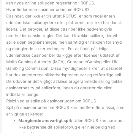
kan nyde online spil uden registrering i ROFUS.
Hvor finder man casinoer uden om ROFUS?
Casinoer, der ikke er tilsluttet ROFUS, er som regel enten
udenlandske spiludbydere eller platforme, der ikke har dansk
licens. Det betyder, at disse casinoer ikke nødvendigvis
overholder danske regler. Det kan tiltrække spillere, der vil
spille uden begrænsninger, men samtidig er risikoen for snyd
og manglende sikkerhed højere. For at finde pålidelige
udenlandske casinoer bør du kigge efter licenser udstedt af
Malta Gaming Authority (MGA), Curacao eGaming eller UK
Gambling Commission. Disse myndigheder sikrer, at casinoet
har dokumenterede sikkerhedsprocedurer og retfærdige spil.
Derudover er det vigtigt at læse brugeranmeldelser og tjekke
casinoernes ry på spillerfora, inden du opretter dig eller
indbetaler penge.
Risici ved at spille på casinoer uden om ROFUS
Spil på casinoer uden om ROFUS kan medføre flere risici, som
er vigtige at kende:
Manglende ansvarligt spil:
Uden ROFUS kan casinoet
ikke begrænse dit spilleforbrug eller hjælpe dig ved