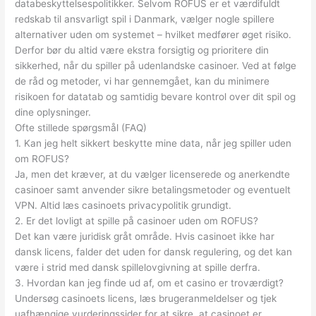
databeskyttelsespolitikker. Selvom ROFUS er et værdifuldt
redskab til ansvarligt spil i Danmark, vælger nogle spillere
alternativer uden om systemet – hvilket medfører øget risiko.
Derfor bør du altid være ekstra forsigtig og prioritere din
sikkerhed, når du spiller på udenlandske casinoer. Ved at følge
de råd og metoder, vi har gennemgået, kan du minimere
risikoen for datatab og samtidig bevare kontrol over dit spil og
dine oplysninger.
Ofte stillede spørgsmål (FAQ)
1. Kan jeg helt sikkert beskytte mine data, når jeg spiller uden
om ROFUS?
Ja, men det kræver, at du vælger licenserede og anerkendte
casinoer samt anvender sikre betalingsmetoder og eventuelt
VPN. Altid læs casinoets privacypolitik grundigt.
2. Er det lovligt at spille på casinoer uden om ROFUS?
Det kan være juridisk gråt område. Hvis casinoet ikke har
dansk licens, falder det uden for dansk regulering, og det kan
være i strid med dansk spillelovgivning at spille derfra.
3. Hvordan kan jeg finde ud af, om et casino er troværdigt?
Undersøg casinoets licens, læs brugeranmeldelser og tjek
uafhængige vurderingssider for at sikre, at casinoet er