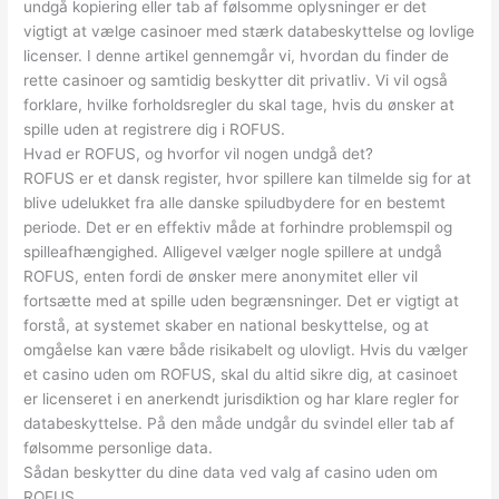
undgå kopiering eller tab af følsomme oplysninger er det
vigtigt at vælge casinoer med stærk databeskyttelse og lovlige
licenser. I denne artikel gennemgår vi, hvordan du finder de
rette casinoer og samtidig beskytter dit privatliv. Vi vil også
forklare, hvilke forholdsregler du skal tage, hvis du ønsker at
spille uden at registrere dig i ROFUS.
Hvad er ROFUS, og hvorfor vil nogen undgå det?
ROFUS er et dansk register, hvor spillere kan tilmelde sig for at
blive udelukket fra alle danske spiludbydere for en bestemt
periode. Det er en effektiv måde at forhindre problemspil og
spilleafhængighed. Alligevel vælger nogle spillere at undgå
ROFUS, enten fordi de ønsker mere anonymitet eller vil
fortsætte med at spille uden begrænsninger. Det er vigtigt at
forstå, at systemet skaber en national beskyttelse, og at
omgåelse kan være både risikabelt og ulovligt. Hvis du vælger
et casino uden om ROFUS, skal du altid sikre dig, at casinoet
er licenseret i en anerkendt jurisdiktion og har klare regler for
databeskyttelse. På den måde undgår du svindel eller tab af
følsomme personlige data.
Sådan beskytter du dine data ved valg af casino uden om
ROFUS