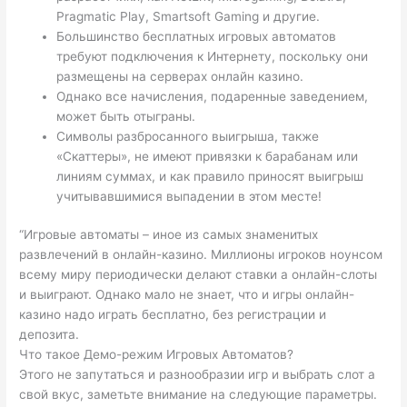
Pragmatic Play, Smartsoft Gaming и другие.
Большинство бесплатных игровых автоматов
требуют подключения к Интернету, поскольку они
размещены на серверах онлайн казино.
Однако все начисления, подаренные заведением,
может быть отыграны.
Символы разбросанного выигрыша, также
«Скаттеры», не имеют привязки к барабанам или
линиям суммах, и как правило приносят выигрыш
учитывавшимися выпадении в этом месте!
“Игровые автоматы – иное из самых знаменитых
развлечений в онлайн-казино. Миллионы игроков ноунсом
всему миру периодически делают ставки а онлайн-слоты
и выиграют. Однако мало не знает, что и игры онлайн-
казино надо играть бесплатно, без регистрации и
депозита.
Что такое Демо-режим Игровых Автоматов?
Этого не запутаться и разнообразии игр и выбрать слот а
свой вкус, заметьте внимание на следующие параметры.