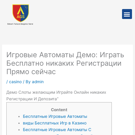
Skip
to
M
content
Игровые Автоматы Демо: Играть
Бесплатно никаких Регистрации
Прямо сейчас
/
casino
/ By
admin
Демо Слоты желающим Играйте Онлайн никаких
Регистрации И Депозита”
Content
Бесплатные Игровые Автоматы
виды Бесплатных Игр в Казино
Бесплатные Игровые Автоматы С