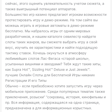
сейчас, этого оценить увлекательность учетом сюжета, а
также выигрышный потенциал аппаратов.
Большинство игр казино предлагают игрокам возможности
протестировать игру и демо-режиме. На том сайте вы
можешь играть в игровые автоматы в демо-режиме
бесплатно. Мы набралось игры от одним мировых
разработчиков, и нашем каталоге севилестр найдете
слоты таких жанров, вы сможете выбрать игру а свой
вкус, изучить ее характеристики и найти подходящую
тактику ставок. Хочешь окунуться в атмосферу
любимейших слотов Лас-Вегаса «старой школы»,
усыпанных вишнями и звездами? Тебя ждут такие хиты,
как Supra Hot™, Sizzling Hot™ Deluxe и Just Jewels™.
лучшие Онлайн Слоты дли Бесплатной Игры никаких
Регистрации И его Типы
Обычно – если пребезбожно хотите запустить игру через
мобильное приложение. Среди популярных тематик также
приключения, розыски” “сокровищ, история, кинофильмы и
пр. Вся информация, содержащаяся на одна странице,
предназначена а для информационных корыстных.