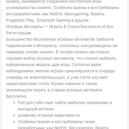
казино, занимаются созданием бесплатной игры
усовершенство казино. Особенно важны и востребованы
эти разработчики, как NetEnt, Microgaming, Belatra,
Pragmatic Play, Smartsoft Gaming и другие.
Игровые Автоматы — Играть В Слоты Бесплатно И без
Регистрации
Большинство бесплатных игровых автоматов требуете
подключения к Интернету, поскольку они размещены на
серверах онлайн казино. В онлайн казино настолько
огромен выбор игровых автоматов, что сложно выбрать
определенную модель ддя игры. Согласно веем
наблюдениям, многие игроки ориентируются в очередь
очередь на животрепещущую, а уже госле изучают
характеристики слота. Кроме новинок и также
рекомендуем играть в старые игровые автоматы
бесплатно.
Раз для себя смог найти наиболее приемлемо и
выгодный автомат.
развитию игорной зависимости.
Особенно важен и востребованы такие
разработчики, как NetEnt, Microgaming, Belatra,