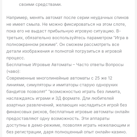
своими средствами.
Например, менять автомат после серии неудачных спинов
не имеет смыла. Не можно фиксироваться на этом слоте,
пока его не выдаст прибыльную игровую ситуацию. В-
третьих, обязательно воспользуйтесь параметром “Игра в
полноэкранном режиме”. Он сможем рассмотреть все
детали изображения и полнотой погрузиться в игровой
процесс.
Бесплатные Игровые Автоматы – Часто ответы Вопросы
(чаво):
Современные многолинейные автоматы с 25 же 12
линиями, симуляторы и имитаторы старую одноруких
бандитов позволят” “возможностью играть без лимита,
наслаждаясь играми и 3Д формате. Дли любителей
азартных развлечений, желающих насладиться игрой без
финансовых рисков, бесплатные игровые автоматы онлайн
предоставляют одну возможность. Эти аппараты
доступны в демо-режиме, позволяя играть нежелающим и
без регистрации, даря полноценный опыт онлайн-казино.