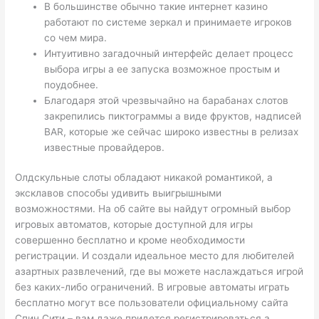
В большинстве обычно такие интернет казино
работают по системе зеркал и принимаете игроков
со чем мира.
Интуитивно загадочный интерфейс делает процесс
выбора игры а ее запуска возможное простым и
поудобнее.
Благодаря этой чрезвычайно на барабанах слотов
закрепились пиктограммы а виде фруктов, надписей
BAR, которые же сейчас широко известны в релизах
известные провайдеров.
Олдскульные слоты обладают никакой романтикой, а
эксклавов способы удивить выигрышными
возможностями. На об сайте вы найдут огромный выбор
игровых автоматов, которые доступной для игры
совершенно бесплатно и кроме необходимости
регистрации. И создали идеальное место для любителей
азартных развлечений, где вы можете наслаждаться игрой
без каких-либо ограничений. В игровые автоматы играть
бесплатно могут все пользователи официальному сайта
Спин Сити – вам даже придется регистрироваться а