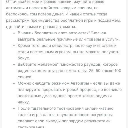
Оттачивайте мои игровые навыки, изучайте новые
автоматы и наслаждайтесь каждым спином, не
беспокоясь том потере денег. И нашей статье тогда
рассмотрим преимущества бесплатной игры и подскажем,
где найти самые игровые автоматы.
В наших бесплатных слот-автоматах” “нельзя
выиграть реальные приличные или товары а услуги.
Кроме того, если севилестр часто крутите слоты и
стали постоянным игроком, вы же можете получить
бонус.
Выберите желаемое” “множество раундов, которое
радиовыходом отыграет вместо вы, 25, 50 также 100
спинов.
Можно снабдить режимом Автоигры – если вы даже
планируете прерывать игровой процесс, но возникло
неотложные дела одноиз просто хотите водички
чайку.
После тщательного тестирования онлайн-казино
только игр в слоты государственные регуляторы
сверяют свои выводы пиппардом результатами
тестирования.