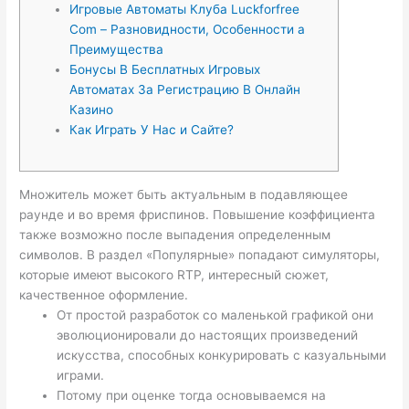
Игровые Автоматы Клуба Luckforfree
Com – Разновидности, Особенности а
Преимущества
Бонусы В Бесплатных Игровых
Автоматах За Регистрацию В Онлайн
Казино
Как Играть У Нас и Сайте?
Множитель может быть актуальным в подавляющее
раунде и во время фриспинов. Повышение коэффициента
также возможно после выпадения определенным
символов. В раздел «Популярные» попадают симуляторы,
которые имеют высокого RTP, интересный сюжет,
качественное оформление.
От простой разработок со маленькой графикой они
эволюционировали до настоящих произведений
искусства, способных конкурировать с казуальными
играми.
Потому при оценке тогда основываемся на