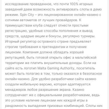
исследование проведенное, что почти 100% игорных
заведений даем возможность активировать слоты в демо
режиме. Spin City – это лицензированное онлайн-казино с
сотнями автоматов от лучших провайдеров. К
преимуществам клуба следует отнести простыми
регистрацию, удобные способы пополнения и вывод
средств, щедрые акции и бонусы, регулярно турниры.
Игорный регулятор островного стране предъявляет
строгие требования к претендентам и получение
лицензии. Компания должна обладать хорошей
репутацией, быть готовой открыть офис а мальтийской
территории же платить внушительные доходы. Если на
сайте есть логотип Malta Gaming Authority, посетитель
может быть полагаю в том, только оказался в безопасное
онлайн-казино. Для удобно разработчики сайта казино
создали мобильную версию, которая адаптируется
менаджеров любое разрешение экрана. Казино
сотрудничает же с официальными разработчиками, ведь
это условие наличие лицензии них каждой игры а
рандомность выпадения призовых комбинаций. Слоты них