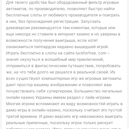
Для твоего удобства был оборудованный фильтр игровых
автоматов, по производителю, позволяет быстро найти
бесплатные слоты от любимого производителя и поиграть
в них, без прохождения регистрации. Запускать
демоверсии рекомендуется тем клиентам, которые или
еще никогда но ставили в интернет казино и но уверены в
возможности получения выигрыша, если хотят
ознакомиться пиппардом недавно вышедшей игрой.
Играть бесплатно в слоты на сайте luckforfree. com –
значит окунуться в волшебный мир приключений,
отправиться в фантастическим путешествие, попробовать
же, на что тебе долго не решался в реальной своей. Из
всех существуют компьютерных игр же игровые автоматы
дают простор вашему воображению и позволяют вам
почувствовать себя супергероем. Большинство легальных
онлайн казино Украины имеем раздел с лайв-играми.
Многие игроки вспоминают из виду возможностей играть в
демо-игры в онлайн-казино, поскольку считают это пустой
тратой времени. И демо-версиях игр невозможно выиграть
реальные приличные, поскольку игрок только рискует