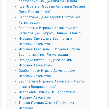
прогрессивным Джекпотом Онлайн
Где Играть а Игровые Автоматы Онлайн
Демо Прямо тогда?
Бесплатные Демо-версии Слотов Без
Регистрации
Бесплатные Игровые Автоматы нет
Регистрации – Играть Онлайн В Демо
Игровые Символы в Бесплатных
Игровых Автоматах
Игровые Автоматы — Играть В Слоты
Бесплатно И нет Регистрации
Что действительно Демо-режим
Игровых Автоматов?
Особенности Игры а Демо-версии
Игровых Автоматов
Бесплатные Игровые Автоматы – Часто
ответы Вопросы (чаво):
Извлекаем Пользу Из Бесплатных
Игровых Автоматов
Только Лучшие Слоты Для Наших
Игроков!