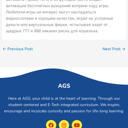
активация бесплатных вращений вопреки ходу игры.
Любители игры на интерес могут насладиться
видеослотами в хорошем качестве, играя на условные
деньги или виртуальные фишки, испытывая азарт от
щедрых 777 и 888 никаких риска для кошелька.
←
Previous Post
Next Post
→
AGS
Here at AGS, your child is at the heart of learning. Through our
student-centered and E-Tech integrated curriculum. We inspire,
encourage and inculcate curiosity and passion for life-long learning.
F
I
Y
a
n
o