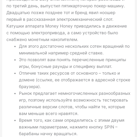
по третий день, выпустил пятикарточную покер-машину.
Двадцатью позже позднее тот и бренд явил ноошер
первый в рассказанная электромеханический слот.
Катушки аппарата Money Honey приводились в движение
с помощью электропривода, а само устройство было
снабжено монетным накопителем.
Для этого достаточно нескольких сотен вращений по
минимальной например средней ставке.
Это позволят вам понять перечисленные принципы
игры, бонусные раунды и специфику выплат.
Отличие таких ресурсов от основного – только и
домене (ссылке, ее отображается в адресной строке
браузера).
Рынок предлагает немногочисленных разнообразных
игр, поэтому используйте возможность тестировать
различные версии слотов, чтобы найти те, которые
вам меньше всего нравятся.
Время того, как сами определитесь с этими двумя
важными параметрами, нажмите кнопку SPIN –
барабаны начну вращаться.