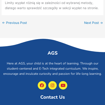
Limity wypłat różnią się w zależności od wybranej metody,
dlatego warto sprawdzić szczegóły w sekcji wypłat na stronie.
←
Previous Post
Next Post
→
AGS
Here at AGS, your child is at the heart of learning. Through our
student-centered and E-Tech integrated curriculum. We inspire,
encourage and inculcate curiosity and passion for life-long learning.
F
I
Y
a
n
o
c
s
u
e
t
t
Contact Us
b
a
u
o
g
b