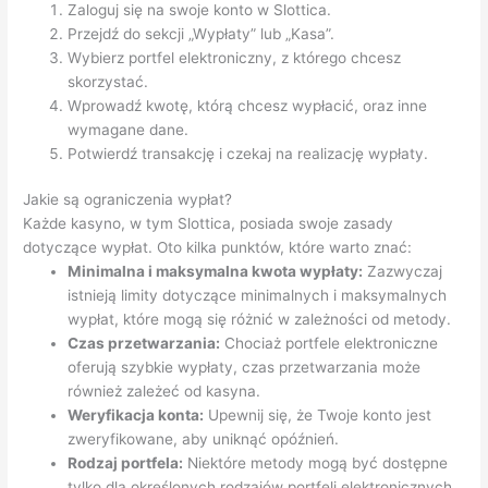
Zaloguj się na swoje konto w Slottica.
Przejdź do sekcji „Wypłaty” lub „Kasa”.
Wybierz portfel elektroniczny, z którego chcesz
skorzystać.
Wprowadź kwotę, którą chcesz wypłacić, oraz inne
wymagane dane.
Potwierdź transakcję i czekaj na realizację wypłaty.
Jakie są ograniczenia wypłat?
Każde kasyno, w tym Slottica, posiada swoje zasady
dotyczące wypłat. Oto kilka punktów, które warto znać:
Minimalna i maksymalna kwota wypłaty:
Zazwyczaj
istnieją limity dotyczące minimalnych i maksymalnych
wypłat, które mogą się różnić w zależności od metody.
Czas przetwarzania:
Chociaż portfele elektroniczne
oferują szybkie wypłaty, czas przetwarzania może
również zależeć od kasyna.
Weryfikacja konta:
Upewnij się, że Twoje konto jest
zweryfikowane, aby uniknąć opóźnień.
Rodzaj portfela:
Niektóre metody mogą być dostępne
tylko dla określonych rodzajów portfeli elektronicznych.