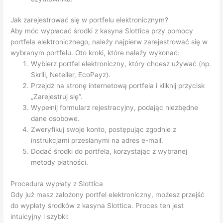
Jak zarejestrować się w portfelu elektronicznym?
Aby móc wypłacać środki z kasyna Slottica przy pomocy
portfela elektronicznego, należy najpierw zarejestrować się w
wybranym portfelu. Oto kroki, które należy wykonać:
Wybierz portfel elektroniczny, który chcesz używać (np.
Skrill, Neteller, EcoPayz).
Przejdź na stronę internetową portfela i kliknij przycisk
„Zarejestruj się”.
Wypełnij formularz rejestracyjny, podając niezbędne
dane osobowe.
Zweryfikuj swoje konto, postępując zgodnie z
instrukcjami przesłanymi na adres e-mail.
Dodać środki do portfela, korzystając z wybranej
metody płatności.
Procedura wypłaty z Slottica
Gdy już masz założony portfel elektroniczny, możesz przejść
do wypłaty środków z kasyna Slottica. Proces ten jest
intuicyjny i szybki: