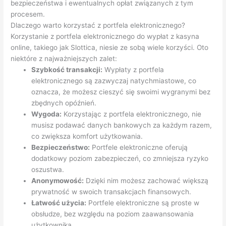
bezpieczeństwa i ewentualnych opłat związanych z tym
procesem.
Dlaczego warto korzystać z portfela elektronicznego?
Korzystanie z portfela elektronicznego do wypłat z kasyna
online, takiego jak Slottica, niesie ze sobą wiele korzyści. Oto
niektóre z najważniejszych zalet:
Szybkość transakcji:
Wypłaty z portfela
elektronicznego są zazwyczaj natychmiastowe, co
oznacza, że możesz cieszyć się swoimi wygranymi bez
zbędnych opóźnień.
Wygoda:
Korzystając z portfela elektronicznego, nie
musisz podawać danych bankowych za każdym razem,
co zwiększa komfort użytkowania.
Bezpieczeństwo:
Portfele elektroniczne oferują
dodatkowy poziom zabezpieczeń, co zmniejsza ryzyko
oszustwa.
Anonymowość:
Dzięki nim możesz zachować większą
prywatność w swoich transakcjach finansowych.
Łatwość użycia:
Portfele elektroniczne są proste w
obsłudze, bez względu na poziom zaawansowania
użytkownika.