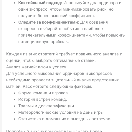
Коктейльный подход:
Используйте два ординара и
один экспресс, чтобы минимизировать риск, но
получить более высокий коэффициент.
Следите за коэффициентами:
Для создания
экспресса выбирайте события с наиболее
привлекательными коэффициентами, чтобы повысить
потенциальную прибыль.
Каждая из этих стратегий требует правильного анализа и
оценки, чтобы выбрать оптимальные ставки.
Анализ матчей: ключ к успеху
Для успешного миксования ординаров и экспрессов
необходимо провести тщательный анализ предстоящих
матчей. Рассмотрите следующие факторы:
Форма команд и игроков.
История встреч команд.
Травмы и дисквалификации.
Метеорологические условия на день игры.
Статистика в домашних и выездных встречах.
Подробный анализ поможет вам сделать более