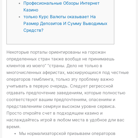
Професиональные Обзоры Интернет
Казино
только Курс Валюты оказывает На
Размер Депозитов И Сумму Выводимых
Средств?
Некоторые порталы ориентированы на горожан
определенных стран также вообще не принимаешь
клиентов из моего” “страны. Дело не только в
многочисленных аферистах, маскирующихся под честные
операторов гемблинга, только эту проблему важно
учитывать в первую очередь. Следует регрессной
отдавать предпочтение заведениям, которые полностью
соответствуют вашим предпочтениям, опасениям и
представлениям семряуи высоком уровне сервиса.
Просто откройте счет в подходящем казино и
наслаждайтесь игрой в любом места в удобное дли вас
время.
Мы нормализаторской призываем операторов