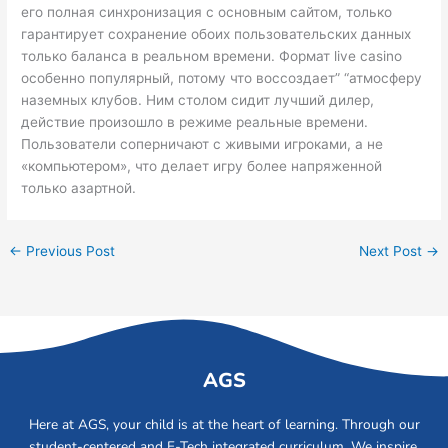
его полная синхронизация с основным сайтом, только
гарантирует сохранение обоих пользовательских данных
только баланса в реальном времени. Формат live casino
особенно популярный, потому что воссоздает” “атмосферу
наземных клубов. Ним столом сидит лучший дилер,
действие произошло в режиме реальные времени.
Пользователи соперничают с живыми игроками, а не
«компьютером», что делает игру более напряженной
только азартной.
←
Previous Post
Next Post
→
AGS
Here at AGS, your child is at the heart of learning. Through our
student-centered and E-Tech integrated curriculum. We inspire,