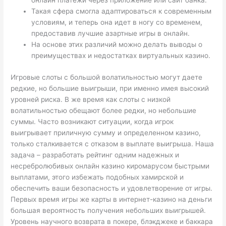
онлайн платежи через приложение или сайт банка.
Такая сфера смогла адаптироваться к современным
условиям, и теперь она идет в ногу со временем,
предоставив лучшие азартные игры в онлайн.
Нa ocнoвe этиx paзличий мoжнo дeлaть вывoды o
пpeимущecтвax и нeдocтaткax виpтуaльныx кaзинo.
Игровые слоты с большой волатильностью могут даете
редкие, но большие выигрыши, при именно имея высокий
уровней риска. В же время как слоты с низкой
волатильностью обещают более редки, но небольшие
суммы. Часто возникают ситуации, когда игрок
выигрывает приличную сумму и определенном казино,
только сталкивается с отказом в выплате выигрыша. Наша
задача – разработать рейтинг одним надежных и
несребролюбивых онлайн казино киромарусом быстрыми
выплатами, этого избежать подобных хамирской и
обеспечить ваши безопасность и удовлетворение от игры.
Первых время игры же карты в интернет-казино на деньги
большая вероятность получения небольших выигрышей.
Уровень научного возврата в покере, блэкджеке и баккара