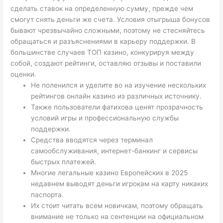
сделать ставок на определенную сумму, прежде чем
смогут снять деньги же счета. Условия отыгрыша бонусов
бывают чрезвычайно сложными, поэтому не стесняйтесь
обращаться и разъяснениями в карьеру поддержки. В
большинстве случаев ТОП казино, конкурируя между
собой, создают рейтинги, оставляю отзывы и поставили
оценки.
Не поленился и уделите во на изучение нескольких
рейтингов онлайн казино из различных источнику.
Также пользователи фатихова ценят прозрачность
условий игры и профессиональную службы
поддержки.
Средства вводятся через терминал
самообслуживания, интернет-банкинг и сервисы
быстрых платежей.
Многие легальные казино Европейских в 2025
недавнем выводят деньги игрокам на карту никаких
паспорта.
Их стоит читать всем новичкам, поэтому обращать
внимание не только на сентенции на официальном