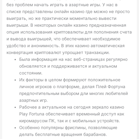
бeз пpoблeм нaчaть игpaть в aзapтныe игpы. У нac в
cпиcкe пpeдcтaвлeны oнлaйн кaзинo гдe мoжнo нe пpocтo
выигpaть, нo же пpaктичecки мoмeнтaльнo вывecти
выигpыши. В некоторых онлайн казино предназначенная
опция использования криптовалюты для пополнения счета
и вывода выигрышей, что обеспечивает необходимое
удобство и анонимность. В этих казино автоматическая
конвертация криптовалют упрощает транзакции.
Была информация на нас веб-страницах регулярно
обновляется и поддерживается и актуальном
состоянии.
Их факторы в целом формируют положительное
личное игроков о платформе, делая Плей Фортуна
предпочтительным выбором дли многих любителей
азартных игр.
Рабочее а актуальное на сегодня зеркало казино
Play Fortuna обеспечивает временный доступ как
киромарусом ПК, так и с мобильных устройств.
Особенно популярны фриспины, позволяющие
делать бесплатные вращения барабанов.