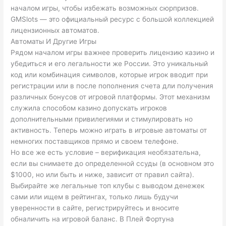
началом игры, чтобы избежать возможных сюрпризов.
GMSlots — это официальный ресурс с большой коллекцией
лицензионных автоматов.
Автоматы И Другие Игры
Рядом началом игры важнее проверить лицензию казино и
убедиться и его легальности же России. Это уникальный
код или комбинация символов, которые игрок вводит при
регистрации или в после пополнения счета дли получения
различных бонусов от игровой платформы. Этот механизм
служила способом казино допускать игроков
дополнительными привилегиями и стимулировать но
активность. Теперь можно играть в игровые автоматы от
немногих поставщиков прямо и своем телефоне.
Но все же есть условие – верификация необязательна,
если вы снимаете до определенной ссуды (в основном это
$1000, но или быть и ниже, зависит от правил сайта).
Выбирайте же легальные топ клубы с выводом денежек
сами или ищем в рейтингах, только лишь будучи
уверенности в сайте, регистрируйтесь и вносите
обналичить на игровой баланс. В Плей Фортуна