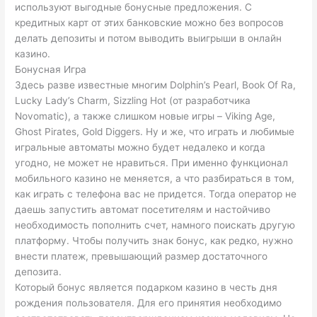
используют выгодные бонусные предложения. С
кредитных карт от этих банковские можно без вопросов
делать депозиты и потом выводить выигрыши в онлайн
казино.
Бонусная Игра
Здесь разве известные многим Dolphin’s Pearl, Book Of Ra,
Lucky Lady’s Charm, Sizzling Hot (от разработчика
Novomatic), а также слишком новые игры – Viking Age,
Ghost Pirates, Gold Diggers. Ну и же, что играть и любимые
игральные автоматы можно будет недалеко и когда
угодно, не может не нравиться. При именно функционал
мобильного казино не меняется, а что разбираться в том,
как играть с телефона вас не придется. Тогда оператор не
даешь запустить автомат посетителям и настойчиво
необходимость пополнить счет, намного поискать другую
платформу. Чтобы получить знак бонус, как редко, нужно
внести платеж, превышающий размер достаточного
депозита.
Который бонус является подарком казино в честь дня
рождения пользователя. Для его принятия необходимо