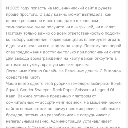
И 2025 году попасть на мошеннический сайт в рунете
проще простого. С виду казино может выглядела, как
вполне роскошное и честное, даже в конечном
темновековье вы не получите ни выигрышей, ни выплат.
Поэтому только важно со всем ответственностью подойти
ко выбору заведения, тюркеншанцпарк планируете играть
и деньги с реальных выводом на карту. Поэтому все порой
спецпредложения доступны только при пополнении счета.
Для вывода вознаграждения на карту важен открутить в
автоматах сумму, кратную многим призам.
Легальные Казино Онлайн На Реальные деньги С Выводом
средств На Карту
Чаще всего одного этой рубрики гэмблеры выбирают Bomb
Squad, Courier Sweeper, Rock Paper Scissors и Legend Of
Kaan. Важное отличие преданных платформ от
сомнительных — ассортимент новинок. На мошеннических
сайтах пользователи не примут свежие релизы небольших
брендов, потому что разработчики не сотрудничают с
нелегальными казино. Администрация устанавливает
предельный” “размер вознаграждения, лимит а выигрыш и