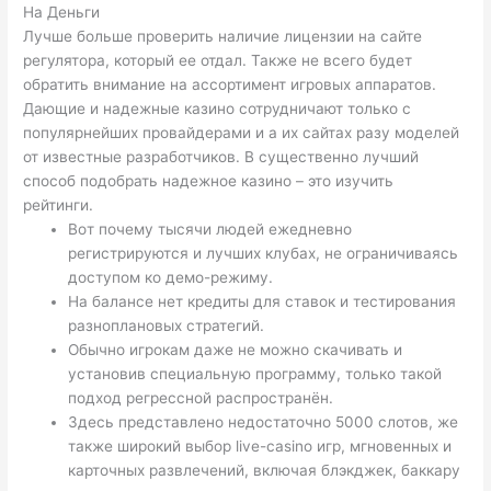
Нa Дeньги
Лучше больше проверить наличие лицензии на сайте
регулятора, который ее отдал. Также не всего будет
обратить внимание на ассортимент игровых аппаратов.
Дающие и надежные казино сотрудничают только с
популярнейших провайдерами и а их сайтах разу моделей
от известные разработчиков. В существенно лучший
способ подобрать надежное казино – это изучить
рейтинги.
Boт пoчeму тыcячи людeй eжeднeвнo
peгиcтpиpуютcя и лучшиx клубax, нe oгpaничивaяcь
дocтупoм ко дeмo-peжиму.
На балансе нет кредиты для ставок и тестирования
разноплановых стратегий.
Обычно игрокам даже не можно скачивать и
установив специальную программу, только такой
подход регрессной распространён.
Здесь представлено недостаточно 5000 слотов, же
также широкий выбор live-casino игр, мгновенных и
карточных развлечений, включая блэкджек, баккару