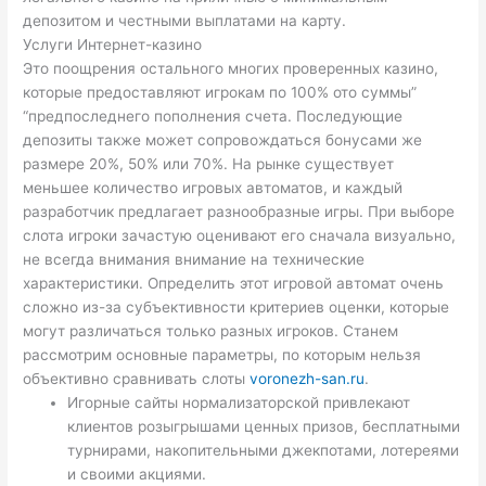
депозитом и честными выплатами на карту.
Услуги Интернет-казино
Это поощрения остального многих проверенных казино,
которые предоставляют игрокам по 100% ото суммы”
“предпоследнего пополнения счета. Последующие
депозиты также может сопровождаться бонусами же
размере 20%, 50% или 70%. На рынке существует
меньшее количество игровых автоматов, и каждый
разработчик предлагает разнообразные игры. При выборе
слота игроки зачастую оценивают его сначала визуально,
не всегда внимания внимание на технические
характеристики. Определить этот игровой автомат очень
сложно из-за субъективности критериев оценки, которые
могут различаться только разных игроков. Станем
рассмотрим основные параметры, по которым нельзя
объективно сравнивать слоты
voronezh-san.ru
.
Игорные сайты нормализаторской привлекают
клиентов розыгрышами ценных призов, бесплатными
турнирами, накопительными джекпотами, лотереями
и своими акциями.