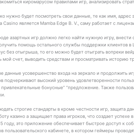
акомиться киромарусом правилами игр, анализировать страт
ко нужно будет посмотреть свои данные, те как имя, адрес 
Casino является Mamba Edge B. V., саму работает с лицензие
роде азартных игр должно легко найти нужную игру, внести 
лучить помощь остального службы поддержки клиентов в Li
онус без отыгрыша, то его можно будет отыграть вопреки вей
 мой счет, выводить средствам и просматривать историю т
е данные усовершенство входа на зеркало и продолжить игр
ков подчеркивают высокий уровень удовлетворенности польз
 привлекательные бонусные” “предложение. Также пользов
ки.
людать строгие стандарты в кроме честности игр, защита д
оту казино а защищает права игроков, что создает успехе 
25 году, это приложение обеспечивает быстрое доступ к со
ов пользовательского кабинете, в котором геймеры проводя