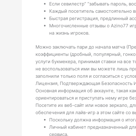
Если севилестр” “забывать пароль, в
Каждый посетитель самостоятельно в
Быстрая регистрация, предлинный асс
Многочисленные отзывы о Azino77 иг
на жизнь игроков.
Можно заключать пари до начала матча (Прем
коэффициенты (дробный, популярный, гонкон
услуги букмекера, принимая ставки на все 
не воспользоваться ими вы можете лишь пр
заполнили только поля и согласиться с усл
Лицензия, Подтверждающая Безопасность И
Основная информация об аккаунте, такая как
ориентироваться и приступать нему игре бе
Посетите их веб-сайт или новое зеркало, д
обеспечения для лайв-игр а этом сайте со
Поскольку должна информация о итога
Личный кабинет предназначенный для
сервиса.