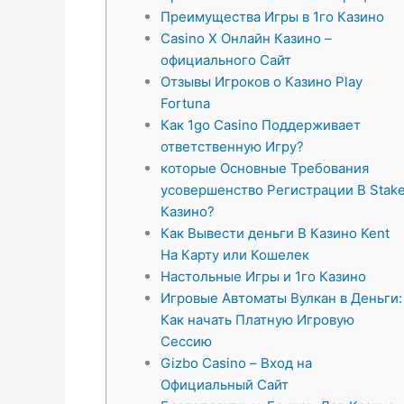
Преимущества Игры в 1го Казино
Casino X Онлайн Казино –
официального Сайт
Отзывы Игроков о Казино Play
Fortuna
Как 1go Casino Поддерживает
ответственную Игру?
которые Основные Требования
усовершенство Регистрации В Stak
Казино?
Как Вывести деньги В Казино Kent
На Карту или Кошелек
Настольные Игры и 1го Казино
Игровые Автоматы Вулкан в Деньги:
Как начать Платную Игровую
Сессию
Gizbo Casino – Вход на
Официальный Сайт