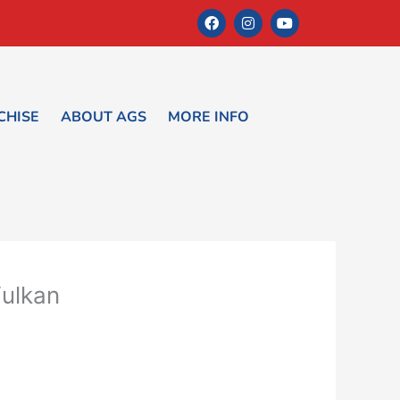
F
I
Y
a
n
o
c
s
u
e
t
t
b
a
u
o
g
b
o
r
e
k
a
CHISE
ABOUT AGS
MORE INFO
m
ulkan