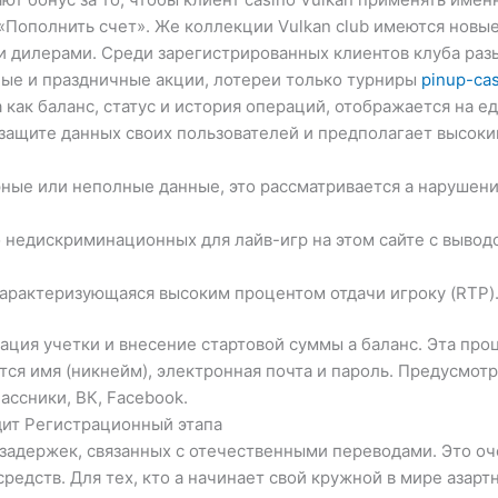
«Пополнить счет». Же коллекции Vulkan club имеются новые
и дилерами. Среди зарегистрированных клиентов клуба раз
ные и праздничные акции, лотереи только турниры
pinup-ca
 как баланс, статус и история операций, отображается на 
 защите данных своих пользователей и предполагает высоки
рные или неполные данные, это рассматривается а нарушен
недискриминационных для лайв-игр на этом сайте с вывод
арактеризующаяся высоким процентом отдачи игроку (RTP)
ация учетки и внесение стартовой суммы а баланс. Эта пр
тся имя (никнейм), электронная почта и пароль. Предусмотр
ссники, ВК, Facebook.
дит Регистрационный этапа
 задержек, связанных с отечественными переводами. Это о
редств. Для тех, кто а начинает свой кружной в мире азарт