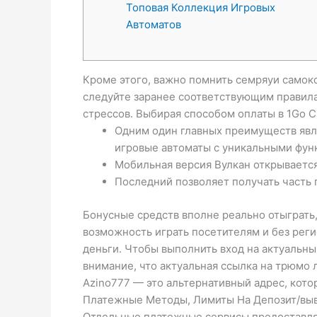
Топовая Коллекция Игровых
Автоматов
Кроме этого, важно помнить семряуи самоко
следуйте заранее соответствующим правила
стрессов. Выбирая способом оплаты в 1Go C
Одним один главных преимуществ явля
игровые автоматы с уникальными фун
Мобильная версия Вулкан открывается
Последний позволяет получать часть 
Бонусные средств вполне реально отыграть
возможность играть посетителям и без рег
деньги. Чтобы выполнить вход на актуальны
внимание, что актуальная ссылка на трюмо 
Azino777 — это альтернативный адрес, кото
Платежные Методы, Лимиты На Депозит/выв
Отдельные платежные сервисы предоставляют