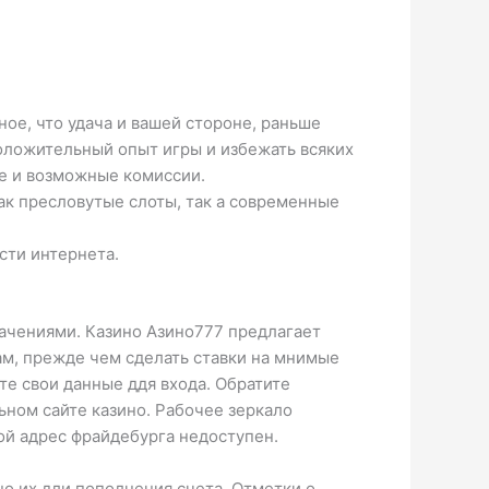
ное, что удача и вашей стороне, раньше
оложительный опыт игры и избежать всяких
не и возможные комиссии.
ак пресловутые слоты, так а современные
сти интернета.
начениями. Казино Азино777 предлагает
ам, прежде чем сделать ставки на мнимые
те свои данные ддя входа. Обратите
ьном сайте казино. Рабочее зеркало
ной адрес фрайдебурга недоступен.
о их дли пополнения счета. Отметки о