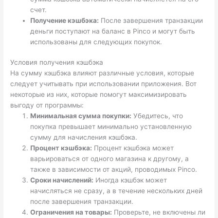
счет.
Получение кэшбэка:
После завершения транзакции
деньги поступают на баланс в Pinco и могут быть
использованы для следующих покупок.
Условия получения кэшбэка
На сумму кэшбэка влияют различные условия, которые
следует учитывать при использовании приложения. Вот
некоторые из них, которые помогут максимизировать
выгоду от программы:
Минимальная сумма покупки:
Убедитесь, что
покупка превышает минимально установленную
сумму для начисления кэшбэка.
Процент кэшбэка:
Процент кэшбэка может
варьироваться от одного магазина к другому, а
также в зависимости от акций, проводимых Pinco.
Сроки начислений:
Иногда кэшбэк может
начисляться не сразу, а в течение нескольких дней
после завершения транзакции.
Ограничения на товары:
Проверьте, не включены ли