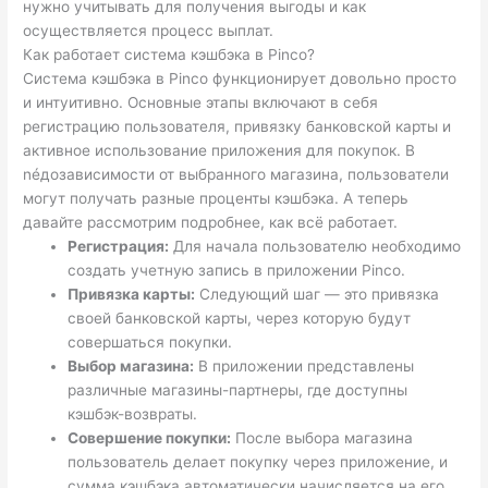
нужно учитывать для получения выгоды и как
осуществляется процесс выплат.
Как работает система кэшбэка в Pinco?
Система кэшбэка в Pinco функционирует довольно просто
и интуитивно. Основные этапы включают в себя
регистрацию пользователя, привязку банковской карты и
активное использование приложения для покупок. В
néдозависимости от выбранного магазина, пользователи
могут получать разные проценты кэшбэка. А теперь
давайте рассмотрим подробнее, как всё работает.
Регистрация:
Для начала пользователю необходимо
создать учетную запись в приложении Pinco.
Привязка карты:
Следующий шаг — это привязка
своей банковской карты, через которую будут
совершаться покупки.
Выбор магазина:
В приложении представлены
различные магазины-партнеры, где доступны
кэшбэк-возвраты.
Совершение покупки:
После выбора магазина
пользователь делает покупку через приложение, и
сумма кэшбэка автоматически начисляется на его