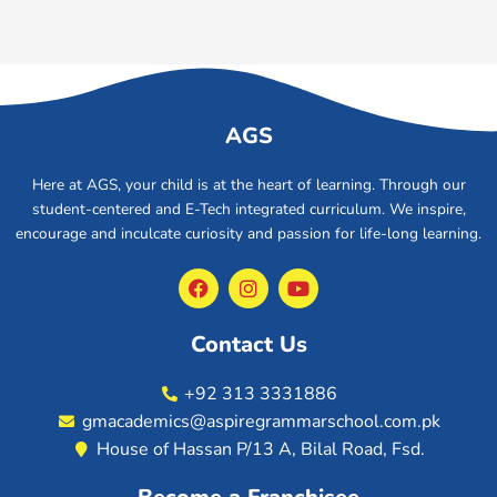
AGS
Here at AGS, your child is at the heart of learning. Through our
student-centered and E-Tech integrated curriculum. We inspire,
encourage and inculcate curiosity and passion for life-long learning.
F
I
Y
a
n
o
c
s
u
e
t
t
Contact Us
b
a
u
o
g
b
+92 313 3331886
o
r
e
k
a
gmacademics@aspiregrammarschool.com.pk
m
House of Hassan P/13 A, Bilal Road, Fsd.