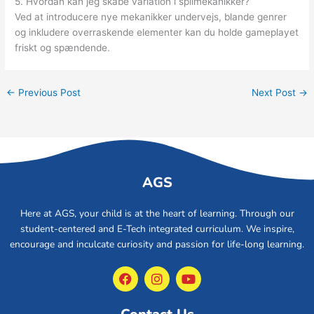
5. Hvordan kan jeg skabe variation i spilmekanikker?
Ved at introducere nye mekanikker undervejs, blande genrer
og inkludere overraskende elementer kan du holde gameplayet
friskt og spændende.
←
Previous Post
Next Post
→
AGS
Here at AGS, your child is at the heart of learning. Through our
student-centered and E-Tech integrated curriculum. We inspire,
encourage and inculcate curiosity and passion for life-long learning.
F
I
Y
a
n
o
c
s
u
e
t
t