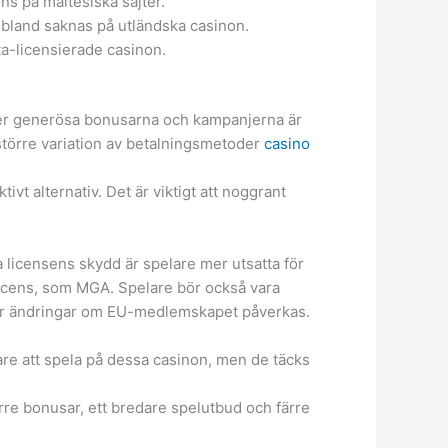
 på maltesiska sajter.
 ibland saknas på utländska casinon.
ta-licensierade casinon.
e mer generösa bonusarna och kampanjerna är
 större variation av betalningsmetoder
casino
vt alternativ. Det är viktigt att noggrant
ka licensens skydd är spelare mer utsatta för
 licens, som MGA. Spelare bör också vara
 för ändringar om EU-medlemskapet påverkas.
lare att spela på dessa casinon, men de täcks
rre bonusar, ett bredare spelutbud och färre