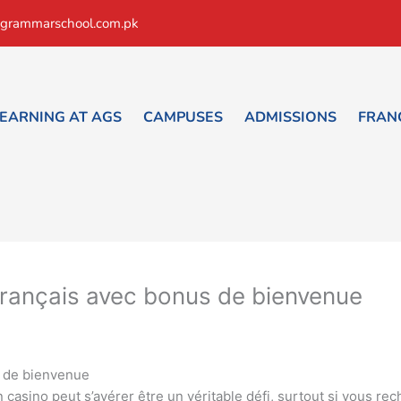
grammarschool.com.pk
EARNING AT AGS
CAMPUSES
ADMISSIONS
FRAN
 français avec bonus de bienvenue
s de bienvenue
 casino peut s’avérer être un véritable défi, surtout si vous re