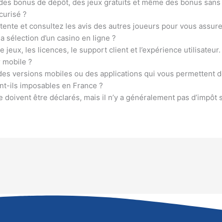
es bonus de dépôt, des jeux gratuits et même des bonus sans d
curisé ?
étente et consultez les avis des autres joueurs pour vous assurer 
la sélection d’un casino en ligne ?
jeux, les licences, le support client et l’expérience utilisateur.
r mobile ?
es versions mobiles ou des applications qui vous permettent d
nt-ils imposables en France ?
ne doivent être déclarés, mais il n’y a généralement pas d’impôt