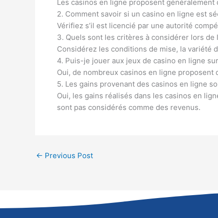
Les casinos en ligne proposent généralement d
2. Comment savoir si un casino en ligne est sé
Vérifiez s’il est licencié par une autorité comp
3. Quels sont les critères à considérer lors de 
Considérez les conditions de mise, la variété de 
4. Puis-je jouer aux jeux de casino en ligne su
Oui, de nombreux casinos en ligne proposent d
5. Les gains provenant des casinos en ligne so
Oui, les gains réalisés dans les casinos en lig
sont pas considérés comme des revenus.
←
Previous Post