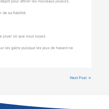
épôt pour attirer les nouveaux joueurs.
de sa fiabilité.
e jouer où que vous soyez.
 sur les gains puisque les jeux de hasard ne
Next Post
→