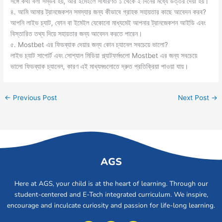
সঙ্গে কথা বলা সম্ভব হয়, আর ইমেইলে সাধারণত ১ থেকে ২ দিনের মধ্যে উত্তর দেয়া হয়।
৪. আমি আমার ট্রানজেকশন সমস্যার জন্য কীভাবে গ্রাহক সহায়তার কাছে আবেদন করব?
আপনি লাইভ চ্যাট, ফোন বা ইমেইল যেকোনো মাধ্যমেই আপনার ট্রানজেকশন আইডি এবং
বিস্তারিত তথ্য দিয়ে সহায়তার জন্য আবেদন করতে পারেন।
৫. Mostbet এর ফিডব্যাক দেয়ার জন্য কোন চ্যানেল সবচেয়ে ভালো?
লাইভ চ্যাট সাপোর্ট এবং সোশ্যাল মিডিয়া প্ল্যাটফর্মগুলো Mostbet এর জন্য সবচেয়ে
ভালো ফিডব্যাক চ্যানেল, কারণ এই মাধ্যমগুলোতে দ্রুত প্রতিক্রিয়া পাওয়া যায়।
←
Previous Post
Next Post
→
AGS
Here at AGS, your child is at the heart of learning. Through our
student-centered and E-Tech integrated curriculum. We inspire,
encourage and inculcate curiosity and passion for life-long learning.