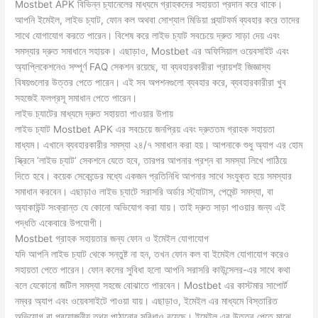
Mostbet APK বিভিন্ন চ্যানেলের মাধ্যমে গ্রাহকদের সহায়তা প্রদান করে থাকে।
আপনি ইমেইল, লাইভ চ্যাট, ফোন কল অথবা সোশ্যাল মিডিয়া প্ল্যাটফর্ম ব্যবহার করে তাদের
সাথে যোগাযোগ করতে পারেন। বিশেষ করে লাইভ চ্যাট সবচেয়ে দ্রুত সাড়া দেয় এবং
সমস্যার দ্রুত সমাধানে সহায়ক। এছাড়াও, Mostbet এর অফিসিয়াল ওয়েবসাইট এবং
অ্যাপ্লিকেশনেও সম্পূর্ণ FAQ সেকশন রয়েছে, যা ব্যবহারকারীরা প্রায়শই জিজ্ঞাস্য
বিষয়গুলোর উত্তর পেতে পারেন। এই সব অপশনগুলো ব্যবহার করে, ব্যবহারকারীরা খুব
সহজেই ফলপ্রসূ সমাধান পেতে পারেন।
লাইভ চ্যাটের মাধ্যমে দ্রুত সহায়তা পাওয়ার উপায়
লাইভ চ্যাট Mostbet APK এর সবচেয়ে জনপ্রিয় এবং দ্রুততম গ্রাহক সহায়তা
মাধ্যম। এখানে ব্যবহারকারীর সমস্যা ২৪/৭ সমাধান করা হয়। আপনাকে শুধু অ্যাপ এর হোম
স্ক্রিনে ‘লাইভ চ্যাট’ সেকশনে যেতে হবে, তারপর আপনার প্রশ্ন বা সমস্যা লিখে পাঠিয়ে
দিতে হবে। কয়েক সেকেন্ডের মধ্যে একজন প্রতিনিধি আপনার সাথে সংযুক্ত হয়ে সমস্যার
সমাধান করবেন। এছাড়াও লাইভ চ্যাটে সরাসরি অর্ডার স্ট্যাটাস, পেমেন্ট সমস্যা, বা
অ্যাকাউন্ট সংক্রান্ত যে কোনো অভিযোগ করা যায়। তাই দ্রুত সাড়া পাওয়ার জন্য এই
পদ্ধতি একেবারে উপযোগী।
Mostbet গ্রাহক সহায়তার জন্য ফোন ও ইমেইল যোগাযোগ
যদি আপনি লাইভ চ্যাট থেকে সন্তুষ্ট না হন, তখন ফোন কল বা ইমেইল যোগাযোগ করেও
সহায়তা পেতে পারেন। ফোন কলের সুবিধা হলো আপনি সরাসরি কাউন্সেলর-এর সাথে কথা
বলে যেকোনো জটিল সমস্যা সহজে বোঝাতে পারবেন। Mostbet এর কাস্টমার সাপোর্ট
নম্বর অ্যাপ এবং ওয়েবসাইটে পাওয়া যায়। এছাড়াও, ইমেইল এর মাধ্যমে বিস্তারিত
অভিযোগ বা প্রয়োজনীয় তথ্য পাঠানোর সুবিধাও রয়েছে। ইমেইল এর উত্তর পেতে মাঝে