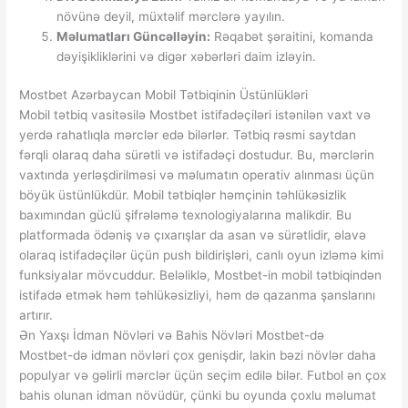
növünə deyil, müxtəlif mərclərə yayılın.
Məlumatları Güncəlləyin:
Rəqabət şəraitini, komanda
dəyişikliklərini və digər xəbərləri daim izləyin.
Mostbet Azərbaycan Mobil Tətbiqinin Üstünlükləri
Mobil tətbiq vasitəsilə Mostbet istifadəçiləri istənilən vaxt və
yerdə rahatlıqla mərclər edə bilərlər. Tətbiq rəsmi saytdan
fərqli olaraq daha sürətli və istifadəçi dostudur. Bu, mərclərin
vaxtında yerləşdirilməsi və məlumatın operativ alınması üçün
böyük üstünlükdür. Mobil tətbiqlər həmçinin təhlükəsizlik
baxımından güclü şifrələmə texnologiyalarına malikdir. Bu
platformada ödəniş və çıxarışlar da asan və sürətlidir, əlavə
olaraq istifadəçilər üçün push bildirişləri, canlı oyun izləmə kimi
funksiyalar mövcuddur. Beləliklə, Mostbet-in mobil tətbiqindən
istifadə etmək həm təhlükəsizliyi, həm də qazanma şanslarını
artırır.
Ən Yaxşı İdman Növləri və Bahis Növləri Mostbet-də
Mostbet-də idman növləri çox genişdir, lakin bəzi növlər daha
populyar və gəlirli mərclər üçün seçim edilə bilər. Futbol ən çox
bahis olunan idman növüdür, çünki bu oyunda çoxlu məlumat