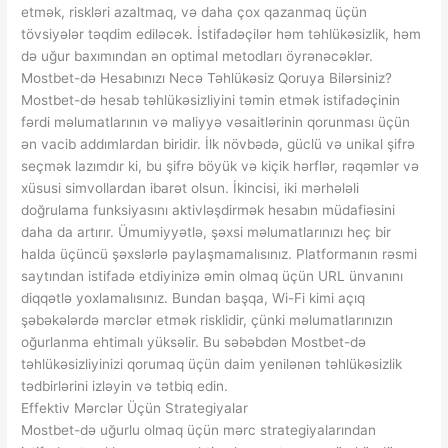
etmək, riskləri azaltmaq, və daha çox qazanmaq üçün
tövsiyələr təqdim ediləcək. İstifadəçilər həm təhlükəsizlik, həm
də uğur baxımından ən optimal metodları öyrənəcəklər.
Mostbet-də Hesabınızı Necə Təhlükəsiz Qoruya Bilərsiniz?
Mostbet-də hesab təhlükəsizliyini təmin etmək istifadəçinin
fərdi məlumatlarının və maliyyə vəsaitlərinin qorunması üçün
ən vacib addımlardan biridir. İlk növbədə, güclü və unikal şifrə
seçmək lazımdır ki, bu şifrə böyük və kiçik hərflər, rəqəmlər və
xüsusi simvollardan ibarət olsun. İkincisi, iki mərhələli
doğrulama funksiyasını aktivləşdirmək hesabın müdafiəsini
daha da artırır. Ümumiyyətlə, şəxsi məlumatlarınızı heç bir
halda üçüncü şəxslərlə paylaşmamalısınız. Platformanın rəsmi
saytından istifadə etdiyinizə əmin olmaq üçün URL ünvanını
diqqətlə yoxlamalısınız. Bundan başqa, Wi-Fi kimi açıq
şəbəkələrdə mərclər etmək risklidir, çünki məlumatlarınızın
oğurlanma ehtimalı yüksəlir. Bu səbəbdən Mostbet-də
təhlükəsizliyinizi qorumaq üçün daim yenilənən təhlükəsizlik
tədbirlərini izləyin və tətbiq edin.
Effektiv Mərclər Üçün Strategiyalar
Mostbet-də uğurlu olmaq üçün mərc strategiyalarından