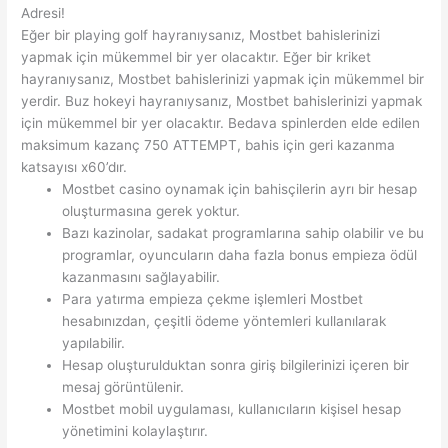
Adresi!
Eğer bir playing golf hayranıysanız, Mostbet bahislerinizi
yapmak için mükemmel bir yer olacaktır. Eğer bir kriket
hayranıysanız, Mostbet bahislerinizi yapmak için mükemmel bir
yerdir. Buz hokeyi hayranıysanız, Mostbet bahislerinizi yapmak
için mükemmel bir yer olacaktır. Bedava spinlerden elde edilen
maksimum kazanç 750 ATTEMPT, bahis için geri kazanma
katsayısı x60’dır.
Mostbet casino oynamak için bahisçilerin ayrı bir hesap
oluşturmasına gerek yoktur.
Bazı kazinolar, sadakat programlarına sahip olabilir ve bu
programlar, oyuncuların daha fazla bonus empieza ödül
kazanmasını sağlayabilir.
Para yatırma empieza çekme işlemleri Mostbet
hesabınızdan, çeşitli ödeme yöntemleri kullanılarak
yapılabilir.
Hesap oluşturulduktan sonra giriş bilgilerinizi içeren bir
mesaj görüntülenir.
Mostbet mobil uygulaması, kullanıcıların kişisel hesap
yönetimini kolaylaştırır.