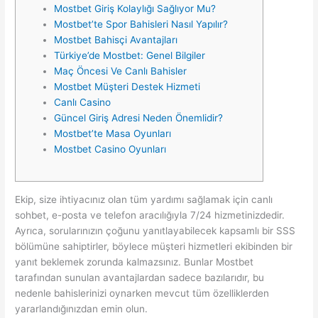
Mostbet Giriş Kolaylığı Sağlıyor Mu?
Mostbet’te Spor Bahisleri Nasıl Yapılır?
Mostbet Bahisçi Avantajları
Türkiye’de Mostbet: Genel Bilgiler
Maç Öncesi Ve Canlı Bahisler
Mostbet Müşteri Destek Hizmeti
Canlı Casino
Güncel Giriş Adresi Neden Önemlidir?
Mostbet’te Masa Oyunları
Mostbet Casino Oyunları
Ekip, size ihtiyacınız olan tüm yardımı sağlamak için canlı
sohbet, e-posta ve telefon aracılığıyla 7/24 hizmetinizdedir.
Ayrıca, sorularınızın çoğunu yanıtlayabilecek kapsamlı bir SSS
bölümüne sahiptirler, böylece müşteri hizmetleri ekibinden bir
yanıt beklemek zorunda kalmazsınız. Bunlar Mostbet
tarafından sunulan avantajlardan sadece bazılarıdır, bu
nedenle bahislerinizi oynarken mevcut tüm özelliklerden
yararlandığınızdan emin olun.