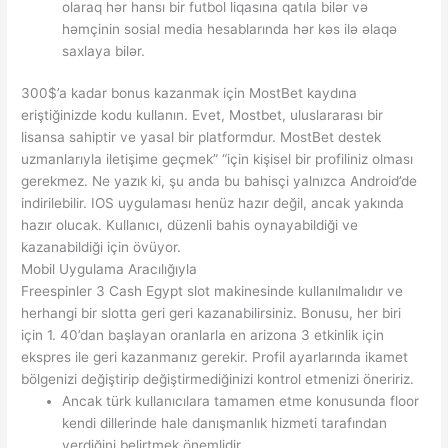
olaraq hər hansı bir futbol liqasına qatıla bilər və
həmçinin sosial media hesablarında hər kəs ilə əlaqə
saxlaya bilər.
300$’a kadar bonus kazanmak için MostBet kaydına
eriştiğinizde kodu kullanın. Evet, Mostbet, uluslararası bir
lisansa sahiptir ve yasal bir platformdur. MostBet destek
uzmanlarıyla iletişime geçmek” “için kişisel bir profiliniz olması
gerekmez. Ne yazık ki, şu anda bu bahisçi yalnızca Android’de
indirilebilir. IOS uygulaması henüz hazır değil, ancak yakında
hazır olucak. Kullanıcı, düzenli bahis oynayabildiği ve
kazanabildiği için övüyor.
Mobil Uygulama Aracılığıyla
Freespinler 3 Cash Egypt slot makinesinde kullanılmalıdır ve
herhangi bir slotta geri geri kazanabilirsiniz. Bonusu, her biri
için 1. 40’dan başlayan oranlarla en arizona 3 etkinlik için
ekspres ile geri kazanmanız gerekir. Profil ayarlarında ikamet
bölgenizi değiştirip değiştirmediğinizi kontrol etmenizi öneririz.
Ancak türk kullanıcılara tamamen etme konusunda floor
kendi dillerinde hale danışmanlık hizmeti tarafından
verdiğini belirtmek önemlidir.