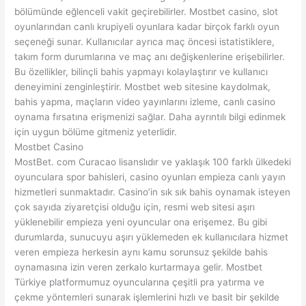
bölümünde eğlenceli vakit geçirebilirler. Mostbet casino, slot
oyunlarından canlı krupiyeli oyunlara kadar birçok farklı oyun
seçeneği sunar. Kullanıcılar ayrıca maç öncesi istatistiklere,
takım form durumlarına ve maç anı değişkenlerine erişebilirler.
Bu özellikler, bilinçli bahis yapmayı kolaylaştırır ve kullanıcı
deneyimini zenginleştirir. Mostbet web sitesine kaydolmak,
bahis yapma, maçların video yayınlarını izleme, canlı casino
oynama fırsatına erişmenizi sağlar. Daha ayrıntılı bilgi edinmek
için uygun bölüme gitmeniz yeterlidir.
Mostbet Casino
MostBet. com Curacao lisanslıdır ve yaklaşık 100 farklı ülkedeki
oyunculara spor bahisleri, casino oyunları empieza canlı yayın
hizmetleri sunmaktadır. Casino’in sık sık bahis oynamak isteyen
çok sayıda ziyaretçisi olduğu için, resmi web sitesi aşırı
yüklenebilir empieza yeni oyuncular ona erişemez. Bu gibi
durumlarda, sunucuyu aşırı yüklemeden ek kullanıcılara hizmet
veren empieza herkesin aynı kamu sorunsuz şekilde bahis
oynamasına izin veren zerkalo kurtarmaya gelir. Mostbet
Türkiye platformumuz oyuncularına çeşitli pra yatırma ve
çekme yöntemleri sunarak işlemlerini hızlı ve basit bir şekilde