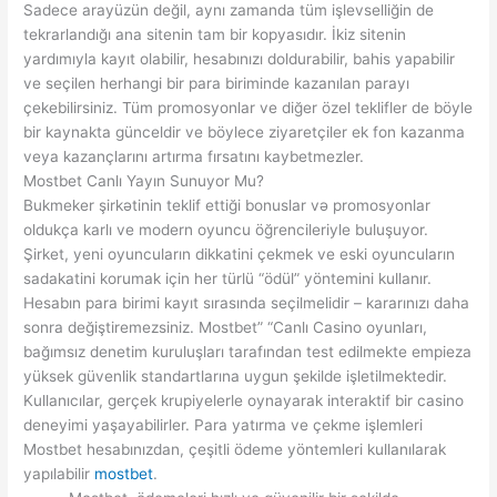
Sadece arayüzün değil, aynı zamanda tüm işlevselliğin de
tekrarlandığı ana sitenin tam bir kopyasıdır. İkiz sitenin
yardımıyla kayıt olabilir, hesabınızı doldurabilir, bahis yapabilir
ve seçilen herhangi bir para biriminde kazanılan parayı
çekebilirsiniz. Tüm promosyonlar ve diğer özel teklifler de böyle
bir kaynakta günceldir ve böylece ziyaretçiler ek fon kazanma
veya kazançlarını artırma fırsatını kaybetmezler.
Mostbet Canlı Yayın Sunuyor Mu?
Bukmeker şirkətinin teklif ettiği bonuslar və promosyonlar
oldukça karlı ve modern oyuncu öğrencileriyle buluşuyor.
Şirket, yeni oyuncuların dikkatini çekmek ve eski oyuncuların
sadakatini korumak için her türlü “ödül” yöntemini kullanır.
Hesabın para birimi kayıt sırasında seçilmelidir – kararınızı daha
sonra değiştiremezsiniz. Mostbet” “Canlı Casino oyunları,
bağımsız denetim kuruluşları tarafından test edilmekte empieza
yüksek güvenlik standartlarına uygun şekilde işletilmektedir.
Kullanıcılar, gerçek krupiyelerle oynayarak interaktif bir casino
deneyimi yaşayabilirler. Para yatırma ve çekme işlemleri
Mostbet hesabınızdan, çeşitli ödeme yöntemleri kullanılarak
yapılabilir
mostbet
.