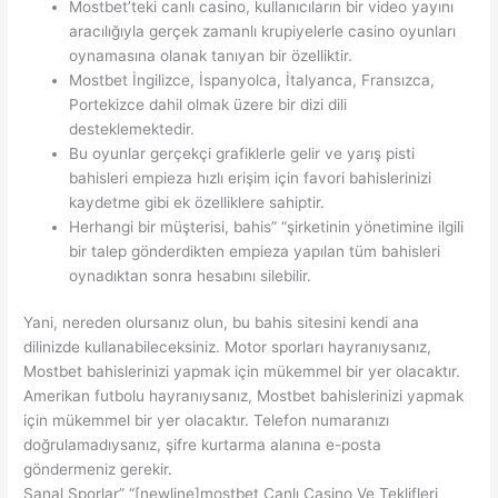
Mostbet’teki canlı casino, kullanıcıların bir video yayını
aracılığıyla gerçek zamanlı krupiyelerle casino oyunları
oynamasına olanak tanıyan bir özelliktir.
Mostbet İngilizce, İspanyolca, İtalyanca, Fransızca,
Portekizce dahil olmak üzere bir dizi dili
desteklemektedir.
Bu oyunlar gerçekçi grafiklerle gelir ve yarış pisti
bahisleri empieza hızlı erişim için favori bahislerinizi
kaydetme gibi ek özelliklere sahiptir.
Herhangi bir müşterisi, bahis” “şirketinin yönetimine ilgili
bir talep gönderdikten empieza yapılan tüm bahisleri
oynadıktan sonra hesabını silebilir.
Yani, nereden olursanız olun, bu bahis sitesini kendi ana
dilinizde kullanabileceksiniz. Motor sporları hayranıysanız,
Mostbet bahislerinizi yapmak için mükemmel bir yer olacaktır.
Amerikan futbolu hayranıysanız, Mostbet bahislerinizi yapmak
için mükemmel bir yer olacaktır. Telefon numaranızı
doğrulamadıysanız, şifre kurtarma alanına e-posta
göndermeniz gerekir.
Sanal Sporlar” “[newline]mostbet Canlı Casino Ve Teklifleri