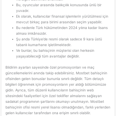
Bu, oyuncular arasında balıkçılık konusunda ünlü bir
yuvadır.
Ek olarak, kullanıcılar finansal işlemlerin yürütülmesi için
mevcut birkaç para birimi arasından seçim yapabilir.
Bu nedenle Türk hükümetinden 2024 yılına kadar lisans
alması imkânsızdır.
Şu anda Türkiye’de resmi olarak sadece 9 kara üstü
tabanlı kumarhane işletilmektedir.
Ve bunlar, bu bahisçinin müşterisi olan herkesin
yaşayabileceği tüm avantajlar değildir.
Bildirim ayarları sayesinde özel promosyonları ve maç
güncellemelerini anında takip edebilirsiniz. Mostbet bahisçinin
ofisinden gelen bonuslar bununla sınırlı değildir. Tüm detaylı
bilgileri öğrenmek için promosyonların yer aldığı bölümümüze
gidin. Ayrıca, tüm düzenli kullanıcıların bahisçinin web
sitesindeki faaliyetleri için özel teklifler almalarını sağlayan
sadakat programının şartlarını okumayı unutmayın. Mostbet
bahisçinin ofisi resmi yerel lisansı olmadığından, farklı yerlerden
gelen kullanıcılar tarafından ona erişim sınırlı olabilir.