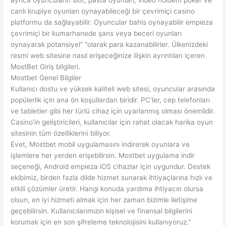
canlı krupiye oyunları oynayabileceği bir çevrimiçi casino
platformu da sağlayabilir. Oyuncular bahis oynayabilir empieza
çevrimiçi bir kumarhanede şans veya beceri oyunları
oynayarak potansiyel” “olarak para kazanabilirler. Ülkenizdeki
resmi web sitesine nasıl erişeceğinize ilişkin ayrıntıları içeren
MostBet Giriş bilgileri.
Mostbet Genel Bilgiler
Kullanıcı dostu ve yüksek kaliteli web sitesi, oyuncular arasında
popülerlik için ana ön koşullardan biridir. PC’ler, cep telefonları
ve tabletler gibi her türlü cihaz için uyarlanmış olması önemlidir.
Casino’in geliştiricileri, kullanıcılar için rahat olacak harika oyun
sitesinin tüm özelliklerini biliyor.
Evet, Mostbet mobil uygulamasını indirerek oyunlara ve
işlemlere her yerden erişebilirsin. Mostbet uygulama indir
seçeneği, Android empieza iOS cihazlar için uygundur. Destek
ekibimiz, birden fazla dilde hizmet sunarak ihtiyaçlarına hızlı ve
etkili çözümler üretir. Hangi konuda yardıma ihtiyacın olursa
olsun, en iyi hizmeti almak için her zaman bizimle iletişime
geçebilirsin. Kullanıcılarımızın kişisel ve finansal bilgilerini
korumak için en son şifreleme teknolojisini kullanıyoruz.”