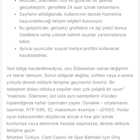
Mostbet, ödemeleri hızlı ve güvenilir bir şekilde
gerçekleştirir, genellikle 24 saat içinde tamamlanır.
Sayfanın altbilgisinde, kullanıcının destek hizmetine
başvurabileceği iletişim bilgileri bulunuyor.
Bu geliştiriciler, gerçekçi grafiklere ve ilgi çekici bonus
özelliklere sahip yüksek kaliteli oyunlar yaratmalarıyla
bilinir.
Ayrıca oyuncular sosyal medya profilini kullanarak
kaydolabilirler.
Yeni bölge kaydedilmediyse, onu Özbekistan olarak değiştirin
ve tekrar deneyin. Sorun bölgede değilse, sohbet veya e-posta
yoluyla destek ekibiyle iletişime geçmenizi öneririz. Bir
sebepten dolayı oldukça popüler olan çok çelişkili bir oyun”
“makinesi. Ödemeler, üst üste aynı sembollerin 4’ünden
toplandığında hatlar üzerinden yapılır. Oynaklık – ortalamanın
üzerinde, RTP %96, 52, maksimum ikramiye – x21000. Fonlar
oyun bakiyesinden düşülecek ancak a few gün içinde
kostiumas veya elektronik hesaba ulaşmazsa, destek ekibiyle
iletişime geçin.
Mostbet Türkiye: Canlı Casino Ve Spor Bahisleri Için Giriş