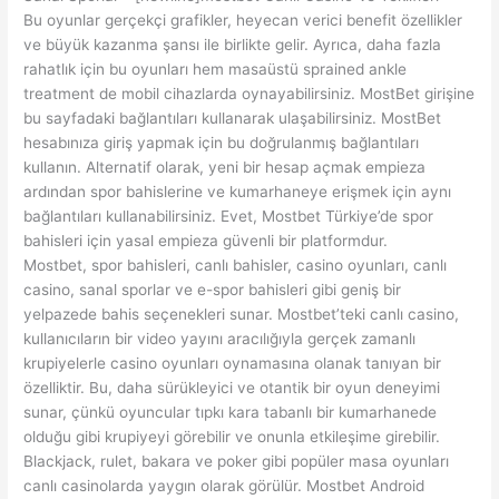
Bu oyunlar gerçekçi grafikler, heyecan verici benefit özellikler
ve büyük kazanma şansı ile birlikte gelir. Ayrıca, daha fazla
rahatlık için bu oyunları hem masaüstü sprained ankle
treatment de mobil cihazlarda oynayabilirsiniz. MostBet girişine
bu sayfadaki bağlantıları kullanarak ulaşabilirsiniz. MostBet
hesabınıza giriş yapmak için bu doğrulanmış bağlantıları
kullanın. Alternatif olarak, yeni bir hesap açmak empieza
ardından spor bahislerine ve kumarhaneye erişmek için aynı
bağlantıları kullanabilirsiniz. Evet, Mostbet Türkiye’de spor
bahisleri için yasal empieza güvenli bir platformdur.
Mostbet, spor bahisleri, canlı bahisler, casino oyunları, canlı
casino, sanal sporlar ve e-spor bahisleri gibi geniş bir
yelpazede bahis seçenekleri sunar. Mostbet’teki canlı casino,
kullanıcıların bir video yayını aracılığıyla gerçek zamanlı
krupiyelerle casino oyunları oynamasına olanak tanıyan bir
özelliktir. Bu, daha sürükleyici ve otantik bir oyun deneyimi
sunar, çünkü oyuncular tıpkı kara tabanlı bir kumarhanede
olduğu gibi krupiyeyi görebilir ve onunla etkileşime girebilir.
Blackjack, rulet, bakara ve poker gibi popüler masa oyunları
canlı casinolarda yaygın olarak görülür. Mostbet Android