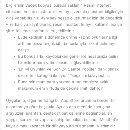
bilgilerinin yedek kopyası burada saklanır. Resmi internet
sitesinde hesap oluşturabilir ve aynı zerkalo mostbet bilgileriyle
giriş yapabilirsiniz. Aynı şey hesap oluşturmak için de geçerlidir
– zerkalo’ya kayıt olarak, resmi mostbet’te aynı kullanıcı adı ve
şifre ile kendi sayfanıza erişebilirsiniz.
Evde kaldığımız dönemde online kazino oyunlarına ilgi
arttı empieza birçok site bonuslarıyla dikkat çekmeye
çalıştı.
Bu bonuslarla, kaydolurken genellikle hesabınıza belirli
bir miktar para yatırılmasını sağlayabilirsiniz.
‘En İyi Oyunlar’ ve ‘Son 24 Saatte Popüler’ dahil olmak
üzere ten kategori ile oyun” “seçimini kolaylaştırır.
Buna minimum para yatırma tutarı empieza aylık
maksimum em virtude de çekme limiti dahildir.
Uygulama, diğer herhangi bir App Store ürününe benzer bir
algoritmaya göre başlatılır. Ayrıca ana menüde konuşma
arayüzleri anahtarı, destek irtibat kişilerine bağlantılar, en
yaygın soru ve cevaplara sahip bir bölüm bulunur. Mostbet’e
kayıt olmak, kazançlı bir dünyaya adım atmanın ilk adımıdır.