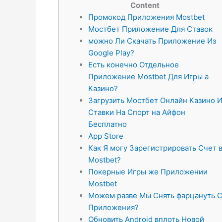
Content
Промокод Приложения Mostbet
Мостбет Приложение Для Ставок
можно Ли Скачать Приложение Из
Google Play?
Есть конечно Отдельное
Приложение Mostbet Для Игры а
Казино?
Загрузить Мостбет Онлайн Казино 
Ставки На Спорт на Айфон
Бесплатно
App Store
Как Я могу Зарегистрировать Счет 
Mostbet?
Покерные Игры же Приложении
Mostbet
Можем разве Мы Снять фарцануть 
Приложения?
Обновить Android вплоть Новой