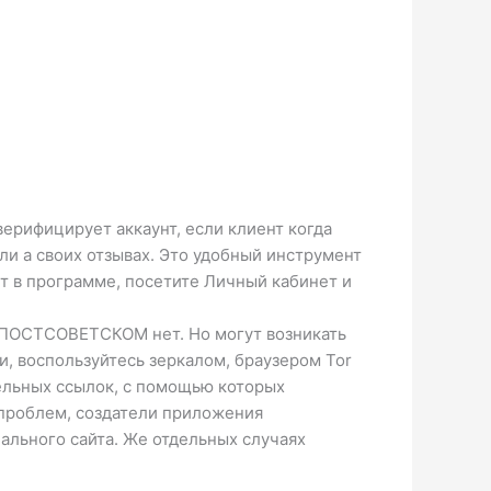
верифицирует аккаунт, если клиент когда
и а своих отзывах. Это удобный инструмент
нт в программе, посетите Личный кабинет и
.
н ПОСТСОВЕТСКОМ нет. Но могут возникать
и, воспользуйтесь зеркалом, браузером Tor
ельных ссылок, с помощью которых
 проблем, создатели приложения
ального сайта. Же отдельных случаях