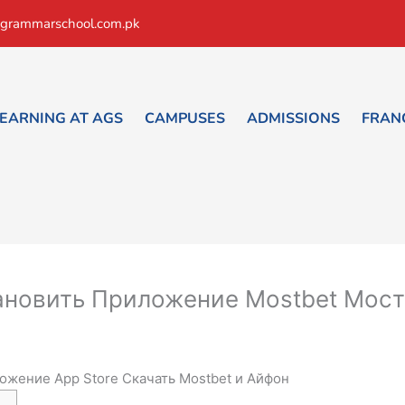
grammarschool.com.pk
EARNING AT AGS
CAMPUSES
ADMISSIONS
FRAN
новить Приложение Mostbet Мостб
ожение App Store Скачать Mostbet и Айфон