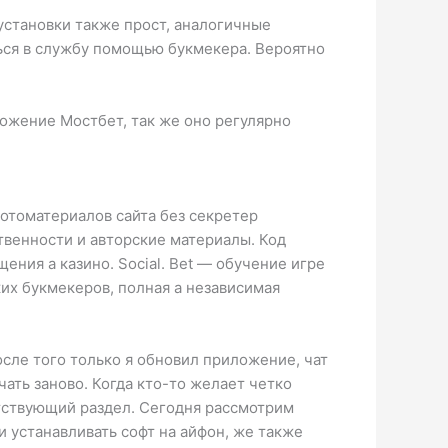
 установки также прост, аналогичные
ться в службу помощью букмекера. Вероятно
ложение Мостбет, так же оно регулярно
фотоматериалов сайта без секретер
твенности и авторские материалы. Код
ения а казино. Social. Bet — обучение игре
ких букмекеров, полная а независимая
сле того только я обновил приложение, чат
ать заново. Когда кто-то желает четко
етствующий раздел. Сегодня рассмотрим
и устанавливать софт на айфон, же также