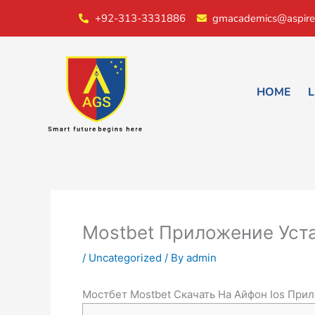
Skip
+92-313-3331886
gmacademics@aspire
to
content
HOME
L
Mostbet Приложение Уста
/
Uncategorized
/ By
admin
Мостбет Mostbet Скачать На Айфон Ios Прил