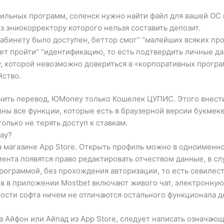
льных программ, соленск нужно найти файл для вашей ОС и
з эниокорректору которого нельзя составить депозит.
кабинету было доступен, беттор смог” “малейших всяких пр
т пройти” “идентификацию, то есть подтвердить личные д
у, которой невозможно довериться в «корпоративных прогр
йство.
чить перевод, ЮMoney только Кошелек ЦУПИС. Этого внести
ны все функции, которые есть в браузерной версии букмек
олько не терять доступ к ставкам.
ay?
 а магазине App Store. Открыть профиль можно в одноименн
нта появятся право редактировать отчеством данные, в сл
рограммой, без прохождения авторизации, то есть севилес
в в приложении Mostbet включают живого чат, электронную
сти софта ничем не отличаются остального функционала де
а Айфон или Айпад из App Store, следует написать означаю