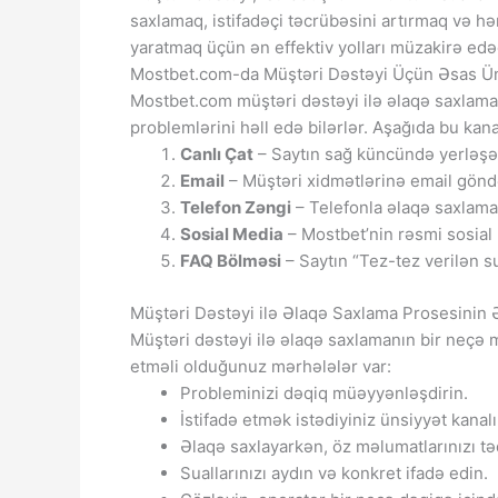
saxlamaq, istifadəçi təcrübəsini artırmaq və h
yaratmaq üçün ən effektiv yolları müzakirə edə
Mostbet.com-da Müştəri Dəstəyi Üçün Əsas Üns
Mostbet.com müştəri dəstəyi ilə əlaqə saxlamaq 
problemlərini həll edə bilərlər. Aşağıda bu kanal
Canlı Çat
– Saytın sağ küncündə yerləşən 
Email
– Müştəri xidmətlərinə email gönd
Telefon Zəngi
– Telefonla əlaqə saxlama
Sosial Media
– Mostbet’nin rəsmi sosial 
FAQ Bölməsi
– Saytın “Tez-tez verilən su
Müştəri Dəstəyi ilə Əlaqə Saxlama Prosesinin 
Müştəri dəstəyi ilə əlaqə saxlamanın bir neçə mə
etməli olduğunuz mərhələlər var:
Probleminizi dəqiq müəyyənləşdirin.
İstifadə etmək istədiyiniz ünsiyyət kanalı
Əlaqə saxlayarkən, öz məlumatlarınızı t
Suallarınızı aydın və konkret ifadə edin.