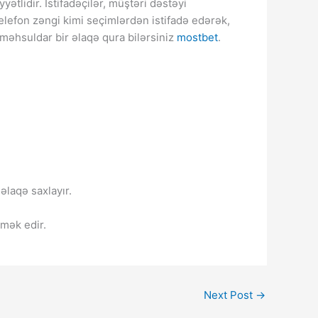
tlidir. İstifadəçilər, müştəri dəstəyi
 telefon zəngi kimi seçimlərdən istifadə edərək,
 məhsuldar bir əlaqə qura bilərsiniz
mostbet
.
əlaqə saxlayır.
ömək edir.
Next Post
→