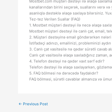
Mostbet.com müştəri dəstəyi ilə əlaqə saxlamaq,
kanallarından birini seçərək, suallarını verə və
asanlıqla dəstəklə əlaqə saxlaya bilərsiniz. Yu
Tez-tez Verilən Suallar (FAQ)
1. Mostbet müştəri dəstəyi ilə necə əlaqə saxl
Mostbet müştəri dəstəyi ilə canlı çat, email, te
2. Müştəri dəstəyinə email göndərərkən nələr
İstifadəçi adınızı, emailinizi, probleminizi aydı
3. Canlı çat vasitəsilə nə qədər sürətli cavab a
Canlı çat vasitəsilə əlaqə saxladığınız zaman, a
4. Telefon dəstəyi nə qədər vaxt sərf edir?
Telefon dəstəyi ilə əlaqə saxlayarkən, gözləmə 
5. FAQ bölməsi nə dərəcədə faydalıdır?
FAQ bölməsi, sürətli cavablar almanıza və ümu
←
Previous Post