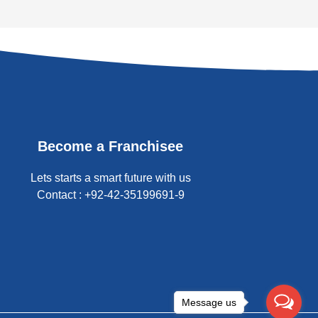
Become a Franchisee
Lets starts a smart future with us
Contact : +92-42-35199691-9
Message us