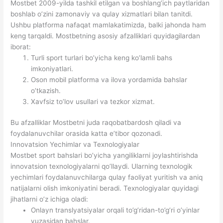
Mostbet 2009-yilda tashkil etilgan va boshlang’ich paytlaridan
boshlab o’zini zamonaviy va qulay xizmatlari bilan tanitdi.
Ushbu platforma nafaqat mamlakatimizda, balki jahonda ham
keng tarqaldi. Mostbetning asosiy afzalliklari quyidagilardan
iborat:
Turli sport turlari bo’yicha keng ko’lamli bahs
imkoniyatlari.
Oson mobil platforma va ilova yordamida bahslar
o’tkazish.
Xavfsiz to’lov usullari va tezkor xizmat.
Bu afzalliklar Mostbetni juda raqobatbardosh qiladi va
foydalanuvchilar orasida katta e’tibor qozonadi.
Innovatsion Yechimlar va Texnologiyalar
Mostbet sport bahslari bo’yicha yangiliklarni joylashtirishda
innovatsion texnologiyalarni qo’llaydi. Ularning texnologik
yechimlari foydalanuvchilarga qulay faoliyat yuritish va aniq
natijalarni olish imkoniyatini beradi. Texnologiyalar quyidagi
jihatlarni o’z ichiga oladi:
Onlayn translyatsiyalar orqali to’g’ridan-to’g’ri o’yinlar
yuzasidan bahslar.