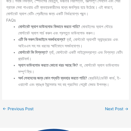
করে। সহজ নিবন্ধন, স্পোর্টসের বৈচিত্র্য, উচ্চতর নিরাপত্তা, তাত্পর্যপূর্ণ লেনদেন এবং সেরা
গ্রাহক সেবা পাওয়ায় এটি ব্যবহারকারীদের মধ্যে জনপ্রিয় হয়ে উঠেছে। এই কারণে,
মোস্টবেট অ্যাপ বেটিং প্রেমীদের জন্য একটি নির্ভরযোগ্য পছন্দ।
FAQs
মোস্টবেট অ্যাপ ডাউনলোড কিভাবে করতে পারি?
মোবাইলের অ্যাপ স্টোরে
মোস্টবেট অ্যাপ সার্চ করুন এবং প্রস্তুত ডাউনলোড করুন।
এটি কি সকল ডিভাইসে সমর্থনযোগ্য?
হ্যাঁ, মোস্টবেট অ্যাপটি অ্যান্ড্রয়েড এবং
আইওএস সহ সব ধরনের স্মার্টফোনে সমর্থনযোগ্য।
মোস্টবেট কি বিশ্বস্ত?
হ্যাঁ, মোস্টবেট একটি লাইসেন্সপ্রাপ্ত এবং বিশ্বস্ত বেটিং
প্ল্যাটফর্ম।
অ্যাপ ডাউনলোড করতে কোনো খরচ আছে কি?
না, মোস্টবেট অ্যাপ ডাউনলোড
সম্পূর্ণ ফ্রি।
অর্থ লেনদেনের জন্য কোন পদ্ধতি ব্যবহার করতে পারি?
ক্রেডিট/ডেবিট কার্ড, ই-
ওয়ালেট এবং ব্যাঙ্ক ট্রান্সফার সহ বহু প্রচলিত পেমেন্ট মেথড উপলব্ধ।
←
Previous Post
Next Post
→