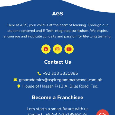
AGS
Here at AGS, your child is at the heart of learning. Through our
student-centered and E-Tech integrated curriculum. We inspire,
encourage and inculcate curiosity and passion for life-long learning.
F
I
Y
a
n
o
c
s
u
e
t
t
Contact Us
b
a
u
o
g
b
+92 313 3331886
o
r
e
k
a
gmacademics@aspiregrammarschool.com.pk
m
House of Hassan P/13 A, Bilal Road, Fsd.
Become a Franchisee
Lets starts a smart future with us
Contact : +92-42-35199691-9