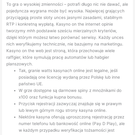
To gra o wysokiej zmienności – potrafi długo nic nie dawać, ale
pojedyncza wygrana może być wysoka. Najwięcej grających
przyciągają proste sloty unces jasnymi zasadami, stabilnym
RTP i konkretną wypłatą. Kasyno on the internet opinie
tworzymy mhh podstawie sześciu mierzalnych kryteriów,
dzięki którym możesz łatwo porównać serwisy. Każdy unces
nich weryfikujemy technicznie, nie bazujemy na marketingu.
Kasyno on the web jest stroną, która przechowuje wiele
raffgier, które symulują pracę automatów lub habgier
planszowych.
Tak, granie watts kasynach online jest legalne, jeśli
posiadają one licencję wydaną przez Polskę lub inne
państwo UE.
W grze dostępne są darmowe spiny z mnożnikami do
x100 oraz funkcja kupna bonusu.
Przycisk rejestracji zazwyczaj znajduje się w prawym
lub lewym górnym rogu strony kasyna online.
Niektóre kasyna oferują uproszczoną rejestrację przez
numer telefonu lub bankowość online (Pay D Play), ale
w każdym przypadku weryfikacja tożsamości jest