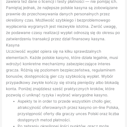
zawiera też dane o licencji i testy płatności — nie pomijaj ich.
Pamiętaj jednak, że najlepsze polskie kasyna są zobowiązane
prawnie do przechowywania danych personalnych przez
określony czas. Możliwość szybkiego i bezproblemowego
wypłacenia wygranych jest niezwykle istotna. Zwróć uwagę,
że podawane czasy realizacji wypłat odnoszą się do okresu po
zatwierdzeniu transakcji przez dział finansowy kasyna.
Kasyna
Uczciwość wypłat opiera się na kilku sprawdzalnych
elementach. Każde polskie kasyno, które działa legalnie, musi
wdrożyć konkretne mechanizmy zabezpieczające interes
gracza. Różnią się poziomem bezpieczeństwa, regulaminem
bonusów, dostępnością gier czy szybkością wypłat. Wybór
przypadkowy zwykle kończy się stratą pieniędzy albo blokadą
konta. Poniżej znajdziesz sześć praktycznych kroków, które
pozwolą ci uniknąć ryzyka i wybrać wiarygodne kasyno.
Aspekty te in order to przede wszystkim chollo gier,
atrakcyjność oferowanych przez kasyno on-line Polska,
przystępność oferty dla graczy unces Polski oraz liczba
dostępnych metod płatności.
Po zebraniu określonej ilości punktów, gracz może