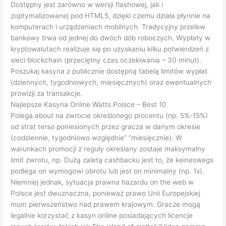
Dostępny jest zarówno w wersji flashowej, jak i
zoptymalizowanej pod HTML5, dzięki czemu działa płynnie na
komputerach i urządzeniach mobilnych. Tradycyjny przelew
bankowy trwa od jednej do dwóch dób roboczych. Wypłaty w
kryptowalutach realizuje się po uzyskaniu kilku potwierdzeń z
sieci blockchain (przeciętny czas oczekiwania – 30 minut).
Poszukaj kasyna z publicznie dostępną tabelą limitów wypłat
(dziennych, tygodniowych, miesięcznych) oraz ewentualnych
prowizji za transakcje.
Najlepsze Kasyna Online Watts Polsce – Best 10
Polega about na zwrocie określonego procentu (np. 5%-15%)
od strat terso poniesionych przez gracza w danym okresie
(codziennie, tygodniowo względnie” “miesięcznie). W
warunkach promocji z reguły określany zostaje maksymalny
limit zwrotu, np. Dużą zaletą cashbacku jest to, że keineswegs
podlega on wymogowi obrotu lub jest on minimalny (np. 1x).
Niemniej jednak, sytuacja prawna hazardu on the web w
Polsce jest dwuznaczna, ponieważ prawo Unii Europejskiej
mum pierwszeństwo nad prawem krajowym. Gracze mogą
legalnie korzystać z kasyn online posiadających licencje