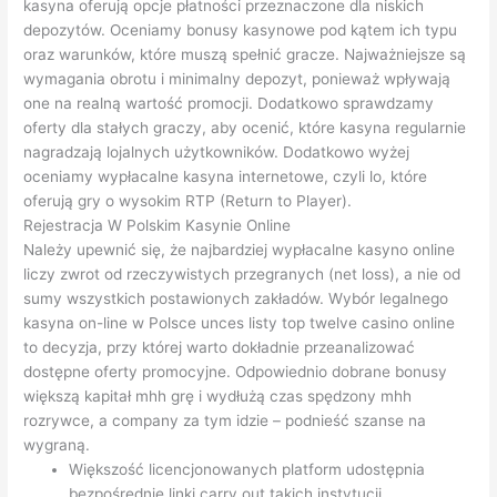
kasyna oferują opcje płatności przeznaczone dla niskich
depozytów. Oceniamy bonusy kasynowe pod kątem ich typu
oraz warunków, które muszą spełnić gracze. Najważniejsze są
wymagania obrotu i minimalny depozyt, ponieważ wpływają
one na realną wartość promocji. Dodatkowo sprawdzamy
oferty dla stałych graczy, aby ocenić, które kasyna regularnie
nagradzają lojalnych użytkowników. Dodatkowo wyżej
oceniamy wypłacalne kasyna internetowe, czyli lo, które
oferują gry o wysokim RTP (Return to Player).
Rejestracja W Polskim Kasynie Online
Należy upewnić się, że najbardziej wypłacalne kasyno online
liczy zwrot od rzeczywistych przegranych (net loss), a nie od
sumy wszystkich postawionych zakładów. Wybór legalnego
kasyna on-line w Polsce unces listy top twelve casino online
to decyzja, przy której warto dokładnie przeanalizować
dostępne oferty promocyjne. Odpowiednio dobrane bonusy
większą kapitał mhh grę i wydłużą czas spędzony mhh
rozrywce, a company za tym idzie – podnieść szanse na
wygraną.
Większość licencjonowanych platform udostępnia
bezpośrednie linki carry out takich instytucji.