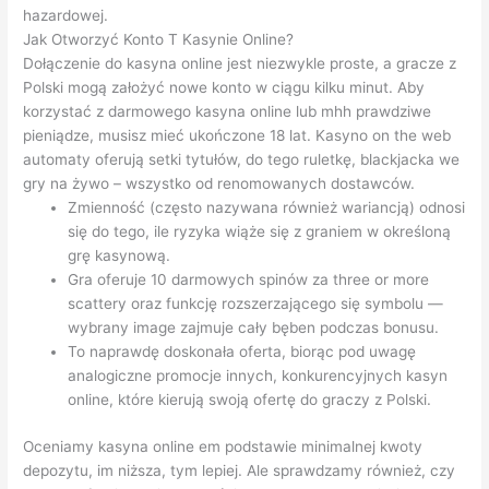
hazardowej.
Jak Otworzyć Konto T Kasynie Online?
Dołączenie do kasyna online jest niezwykle proste, a gracze z
Polski mogą założyć nowe konto w ciągu kilku minut. Aby
korzystać z darmowego kasyna online lub mhh prawdziwe
pieniądze, musisz mieć ukończone 18 lat. Kasyno on the web
automaty oferują setki tytułów, do tego ruletkę, blackjacka we
gry na żywo – wszystko od renomowanych dostawców.
Zmienność (często nazywana również wariancją) odnosi
się do tego, ile ryzyka wiąże się z graniem w określoną
grę kasynową.
Gra oferuje 10 darmowych spinów za three or more
scattery oraz funkcję rozszerzającego się symbolu —
wybrany image zajmuje cały bęben podczas bonusu.
To naprawdę doskonała oferta, biorąc pod uwagę
analogiczne promocje innych, konkurencyjnych kasyn
online, które kierują swoją ofertę do graczy z Polski.
Oceniamy kasyna online em podstawie minimalnej kwoty
depozytu, im niższa, tym lepiej. Ale sprawdzamy również, czy