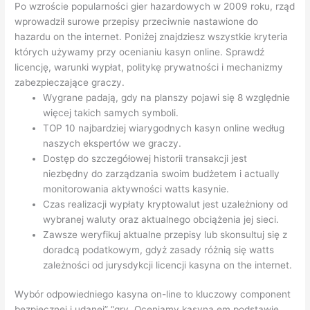
Po wzroście popularności gier hazardowych w 2009 roku, rząd
wprowadził surowe przepisy przeciwnie nastawione do
hazardu on the internet. Poniżej znajdziesz wszystkie kryteria
których używamy przy ocenianiu kasyn online. Sprawdź
licencję, warunki wypłat, politykę prywatności i mechanizmy
zabezpieczające graczy.
Wygrane padają, gdy na planszy pojawi się 8 względnie
więcej takich samych symboli.
TOP 10 najbardziej wiarygodnych kasyn online według
naszych ekspertów we graczy.
Dostęp do szczegółowej historii transakcji jest
niezbędny do zarządzania swoim budżetem i actually
monitorowania aktywności watts kasynie.
Czas realizacji wypłaty kryptowalut jest uzależniony od
wybranej waluty oraz aktualnego obciążenia jej sieci.
Zawsze weryfikuj aktualne przepisy lub skonsultuj się z
doradcą podatkowym, gdyż zasady różnią się watts
zależności od jurysdykcji licencji kasyna on the internet.
Wybór odpowiedniego kasyna on-line to kluczowy component
bezpiecznej i udanej” “gry. Oceniamy kasyna em podstawie