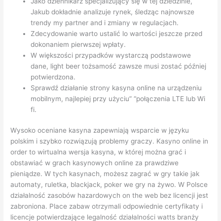
Jako dziennikarz specjalizujący się w tej dziedzinie,
Jakub dokładnie analizuje rynek, śledząc najnowsze
trendy my partner and i zmiany w regulacjach.
Zdecydowanie warto ustalić lo wartości jeszcze przed
dokonaniem pierwszej wpłaty.
W większości przypadków wystarczą podstawowe
dane, light beer tożsamość zawsze musi zostać później
potwierdzona.
Sprawdź działanie strony kasyna online na urządzeniu
mobilnym, najlepiej przy użyciu” “połączenia LTE lub Wi
fi.
Wysoko oceniane kasyna zapewniają wsparcie w języku
polskim i szybko rozwiązują problemy graczy. Kasyno online in
order to wirtualna wersja kasyna, w której można grać i
obstawiać w grach kasynowych online za prawdziwe
pieniądze. W tych kasynach, możesz zagrać w gry takie jak
automaty, ruletka, blackjack, poker we gry na żywo. W Polsce
działalność zasobów hazardowych on the web bez licencji jest
zabroniona. Place zabaw otrzymali odpowiednie certyfikaty i
licencje potwierdzające legalność działalności watts branży