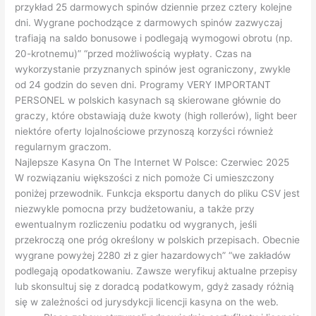
przykład 25 darmowych spinów dziennie przez cztery kolejne
dni. Wygrane pochodzące z darmowych spinów zazwyczaj
trafiają na saldo bonusowe i podlegają wymogowi obrotu (np.
20-krotnemu)” “przed możliwością wypłaty. Czas na
wykorzystanie przyznanych spinów jest ograniczony, zwykle
od 24 godzin do seven dni. Programy VERY IMPORTANT
PERSONEL w polskich kasynach są skierowane głównie do
graczy, które obstawiają duże kwoty (high rollerów), light beer
niektóre oferty lojalnościowe przynoszą korzyści również
regularnym graczom.
Najlepsze Kasyna On The Internet W Polsce: Czerwiec 2025
W rozwiązaniu większości z nich pomoże Ci umieszczony
poniżej przewodnik. Funkcja eksportu danych do pliku CSV jest
niezwykle pomocna przy budżetowaniu, a także przy
ewentualnym rozliczeniu podatku od wygranych, jeśli
przekroczą one próg określony w polskich przepisach. Obecnie
wygrane powyżej 2280 zł z gier hazardowych” “we zakładów
podlegają opodatkowaniu. Zawsze weryfikuj aktualne przepisy
lub skonsultuj się z doradcą podatkowym, gdyż zasady różnią
się w zależności od jurysdykcji licencji kasyna on the web.