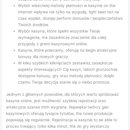
Wybór właściwej metody płatności w kasynie on the
internet wpływa nie tylko na wygodę, light beer też na
czas wypłat, dostęp perform bonusów i bezpieczeństwo
Twoich środków.
Wybór kasyna, które spełni wszystkie Twoje
wymagania, ma zasadnicze znaczenie dla całej
przygody z grami kasynowymi online.
Kasyna, które polecamy, oferują na begin atrakcyjne
bonusy dla nowych graczy.
W kilku szybkich kliknięciach zestawisz zasadnicze
aspekty interesujących Cię kasyn, takich grunzochse
dostępne bonusy, gry oraz metody płatności, dzięki
czemu Twoja decyzja stanie się o niebo prostsza.
Jednym z głównych powodów, dla których warto spróbować
kasyna online, jest możliwość szybkiej rejestracji oraz
atrakcyjne szanse mhh wygrane. Najwięksi twórcy gier
kasynowych oferują tysiące tytułów, the nowe produkcje
pojawiają się regularnie. Rejestracja w kasynie to be able to
proces trwający tylko kilka minut, the do gry wystarczy