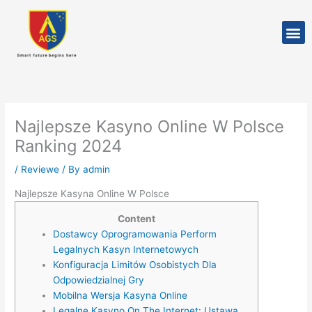
Skip
to
M
content
Najlepsze Kasyno Online W Polsce
Ranking 2024
/
Reviewe
/ By
admin
Najlepsze Kasyna Online W Polsce
Content
Dostawcy Oprogramowania Perform
Legalnych Kasyn Internetowych
Konfiguracja Limitów Osobistych Dla
Odpowiedzialnej Gry
Mobilna Wersja Kasyna Online
Legalne Kasyno On The Internet: Ustawa