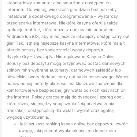
standardowy komputer albo smartfon z dostępem do
Internetu. Co więcej, większość gier działa bez potrzeby
instalowania dodatkowego oprogramowania – wystarczy
przeglądarka internetowa. Niektóre kasyna oferują także
aplikacje mobilne, które możesz opcjonalnie pobrać em
Androida lub iOS, aby mieć jeszcze łatwiejszy dostęp carry out
gier. Tak, istnieją najlepsze kasyna internetowe, które mają t
ofercie bonusy bez konieczności wpłaty depozytu.
Ryzyko Gry – Uważaj Na Nieregulowane Kasyna Online
Bonusy bez depozytu mogą przyjmować postać darmowych
spinów mhh wybrane automaty, darmowych zakładów lub
niewielkiej kwoty dodanej carry out salda bonusowego. Wybór
odpowiedniej metody płatności ma kluczowe znaczenie dla
komfortowej we bezpiecznej gry watts polskich kasynach on
the internet. Polscy gracze mają do dyspozycji szereg opcji,
które różnią się między sobą szybkością przetwarzania
transakcji, dostępnością dla wpłat i wypłat oraz ogólną
wygodą użytkowania.
Jeśli szukasz ranking kasyn online bez depozytu, zwróć
uwagę, jaki procent wypłacalności ma konstruera