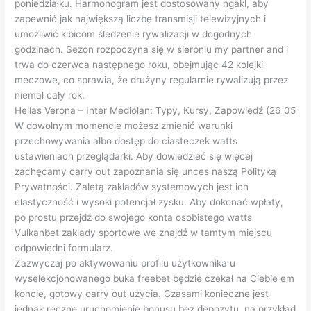
poniedziałku. Harmonogram jest dostosowany ngakl, aby
zapewnić jak największą liczbę transmisji telewizyjnych i
umożliwić kibicom śledzenie rywalizacji w dogodnych
godzinach. Sezon rozpoczyna się w sierpniu my partner and i
trwa do czerwca następnego roku, obejmując 42 kolejki
meczowe, co sprawia, że drużyny regularnie rywalizują przez
niemal cały rok.
Hellas Verona – Inter Mediolan: Typy, Kursy, Zapowiedź (26 05
W dowolnym momencie możesz zmienić warunki
przechowywania albo dostęp do ciasteczek watts
ustawieniach przeglądarki. Aby dowiedzieć się więcej
zachęcamy carry out zapoznania się unces naszą Polityką
Prywatności. Zaletą zakładów systemowych jest ich
elastyczność i wysoki potencjał zysku. Aby dokonać wpłaty,
po prostu przejdź do swojego konta osobistego watts
Vulkanbet zaklady sportowe we znajdź w tamtym miejscu
odpowiedni formularz.
Zazwyczaj po aktywowaniu profilu użytkownika u
wyselekcjonowanego buka freebet będzie czekał na Ciebie em
koncie, gotowy carry out użycia. Czasami konieczne jest
jednak ręczne uruchomienie bonusu bez depozytu, na przykład