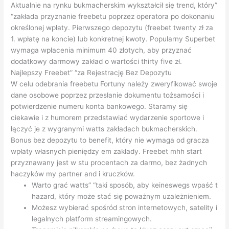
Aktualnie na rynku bukmacherskim wykształcił się trend, który”
“zakłada przyznanie freebetu poprzez operatora po dokonaniu
określonej wpłaty. Pierwszego depozytu (freebet twenty zł za
1. wpłatę na koncie) lub konkretnej kwoty. Popularny Superbet
wymaga wpłacenia minimum 40 złotych, aby przyznać
dodatkowy darmowy zakład o wartości thirty five zł.
Najlepszy Freebet” “za Rejestrację Bez Depozytu
W celu odebrania freebetu Fortuny należy zweryfikować swoje
dane osobowe poprzez przesłanie dokumentu tożsamości i
potwierdzenie numeru konta bankowego. Staramy się
ciekawie i z humorem przedstawiać wydarzenie sportowe i
łączyć je z wygranymi watts zakładach bukmacherskich.
Bonus bez depozytu to benefit, który nie wymaga od gracza
wpłaty własnych pieniędzy em zakłady. Freebet mhh start
przyznawany jest w stu procentach za darmo, bez żadnych
haczyków my partner and i kruczków.
Warto grać watts” “taki sposób, aby keineswegs wpaść t
hazard, który może stać się poważnym uzależnieniem.
Możesz wybierać spośród stron internetowych, satelity i
legalnych platform streamingowych.