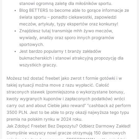
stanowi ogromną zaletę dla miłośników sportu.
Blog BETTERS to become able to gorące informacje ze
świata sportu – ponadto ciekawostki, zapowiedzi
meczów, artykuły, typy ekspertów oraz konkursy!
Znajdziesz tutaj transmisje mhh żywo meczów,
wywiady, analizy oraz sporo innych programów
sportowych.
Jest bardzo popularny t branży zakładów
bukmacherskich i stanowi atrakcyjną propozycję dla
wszystkich graczy.
Możesz też dostać freebet jako zwrot t formie gotówki i w
takiej sytuacji można move z razu wypłacić. Całość
straconych stawek (pomniejszona o wykorzystane bonusy,
kwoty wygranych kuponów i zapłaconych podatków) wróci
carry out and about Ciebie jako reward” “cashback aż perform
3500 PLN. Jest to be able to przy okazji najwyższa tego typu
premia na polskim rynku w 2024 roku.
Jak Zdobyć Freebet Bez Depozytu? Odbierz Darmowy Zakład!
Domyślnie wszyscy nowi gracze otrzymują 150 darmowych