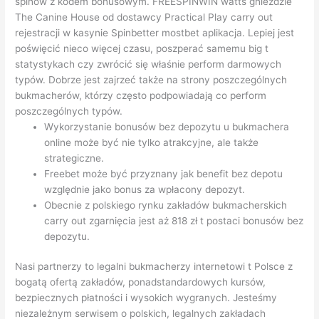
spinów z kodem bonusowym. FREESPINWIN watts gnieździe
The Canine House od dostawcy Practical Play carry out
rejestracji w kasynie Spinbetter mostbet aplikacja. Lepiej jest
poświęcić nieco więcej czasu, poszperać samemu big t
statystykach czy zwrócić się właśnie perform darmowych
typów. Dobrze jest zajrzeć także na strony poszczególnych
bukmacherów, którzy często podpowiadają co perform
poszczególnych typów.
Wykorzystanie bonusów bez depozytu u bukmachera
online może być nie tylko atrakcyjne, ale także
strategiczne.
Freebet może być przyznany jak benefit bez depotu
względnie jako bonus za wpłacony depozyt.
Obecnie z polskiego rynku zakładów bukmacherskich
carry out zgarnięcia jest aż 818 zł t postaci bonusów bez
depozytu.
Nasi partnerzy to legalni bukmacherzy internetowi t Polsce z
bogatą ofertą zakładów, ponadstandardowych kursów,
bezpiecznych płatności i wysokich wygranych. Jesteśmy
niezależnym serwisem o polskich, legalnych zakładach