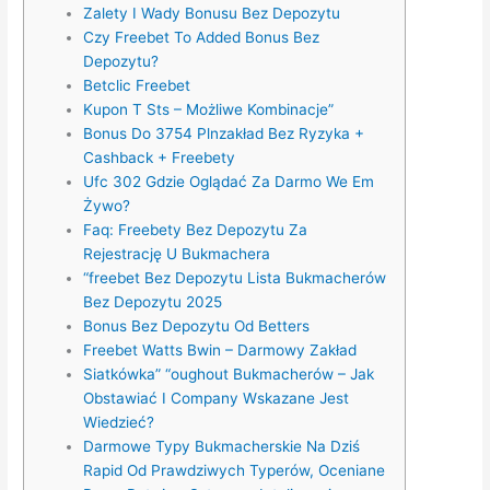
Zalety I Wady Bonusu Bez Depozytu
Czy Freebet To Added Bonus Bez
Depozytu?
Betclic Freebet
Kupon T Sts – Możliwe Kombinacje”
Bonus Do 3754 Plnzakład Bez Ryzyka +
Cashback + Freebety
Ufc 302 Gdzie Oglądać Za Darmo We Em
Żywo?
Faq: Freebety Bez Depozytu Za
Rejestrację U Bukmachera
“freebet Bez Depozytu Lista Bukmacherów
Bez Depozytu 2025
Bonus Bez Depozytu Od Betters
Freebet Watts Bwin – Darmowy Zakład
Siatkówka” “oughout Bukmacherów – Jak
Obstawiać I Company Wskazane Jest
Wiedzieć?
Darmowe Typy Bukmacherskie Na Dziś
Rapid Od Prawdziwych Typerów, Oceniane