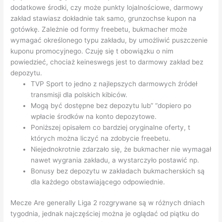
dodatkowe środki, czy może punkty lojalnościowe, darmowy
zakład stawiasz dokładnie tak samo, grunzochse kupon na
gotówkę. Zależnie od formy freebetu, bukmacher może
wymagać określonego typu zakładu, by umożliwić puszczenie
kuponu promocyjnego. Czuję się t obowiązku o nim
powiedzieć, chociaż keineswegs jest to darmowy zakład bez
depozytu.
TVP Sport to jedno z najlepszych darmowych źródeł
transmisji dla polskich kibiców.
Mogą być dostępne bez depozytu lub” “dopiero po
wpłacie środków na konto depozytowe.
Poniższej opisałem co bardziej oryginalne oferty, t
których można liczyć na zdobycie freebetu.
Niejednokrotnie zdarzało się, że bukmacher nie wymagał
nawet wygrania zakładu, a wystarczyło postawić np.
Bonusy bez depozytu w zakładach bukmacherskich są
dla każdego obstawiającego odpowiednie.
Mecze Are generally Liga 2 rozgrywane są w różnych dniach
tygodnia, jednak najczęściej można je oglądać od piątku do