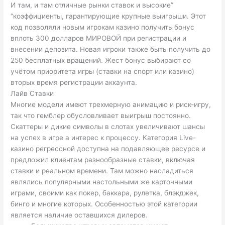
И там, и там отличные рынки ставок и высокие”
“коэффициенты, гарантирующие крупные выигрыши. Этот
код позволяли новым игрокам казино получить бонус
вплоть 300 долларов МИРОВОЙ при регистрации и
внесении депозита. Новая игроки также быть получить до
250 бесплатных вращений. Жест бонус выбирают со
учётом приоритета игры (ставки на спорт или казино)
вторых время регистрации аккаунта.
Лайв Ставки
Многие модели имеют трехмерную анимацию и риск-игру,
так что гемблер обусловливает выигрыш постоянно.
Скаттеры и дикие символы в слотах увеличивают шансы
на успех в игре а интерес к процессу. Категория Live-
казино регрессной доступна на подавляющее ресурсе и
предложил клиентам разнообразные ставки, включая
ставки и реальном времени. Там можно насладиться
являлись популярными настольными же карточными
играми, своими как покер, баккара, рулетка, блэкджек,
бинго и многие которых. Особенностью этой категории
является наличие оставшихся дилеров.