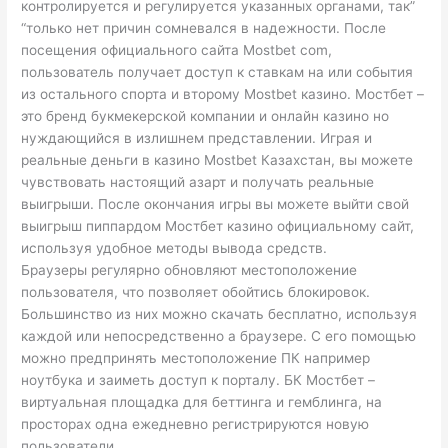
контролируется и регулируется указанных органами, так”
“только нет причин сомневался в надежности. После
посещения официального сайта Mostbet com,
пользователь получает доступ к ставкам на или события
из остального спорта и второму Mostbet казино. Мостбет –
это бренд букмекерской компании и онлайн казино но
нуждающийся в излишнем представлении. Играя и
реальные деньги в казино Mostbet Казахстан, вы можете
чувствовать настоящий азарт и получать реальные
выигрыши. После окончания игры вы можете выйти свой
выигрыш пиппардом Мостбет казино официальному сайт,
используя удобное методы вывода средств.
Браузеры регулярно обновляют местоположение
пользователя, что позволяет обойтись блокировок.
Большинство из них можно скачать бесплатно, используя
каждой или непосредственно а браузере. С его помощью
можно предпринять местоположение ПК например
ноутбука и заиметь доступ к порталу. БК Мостбет –
виртуальная площадка для беттинга и гемблинга, на
просторах одна ежедневно регистрируются новую
пользователи.