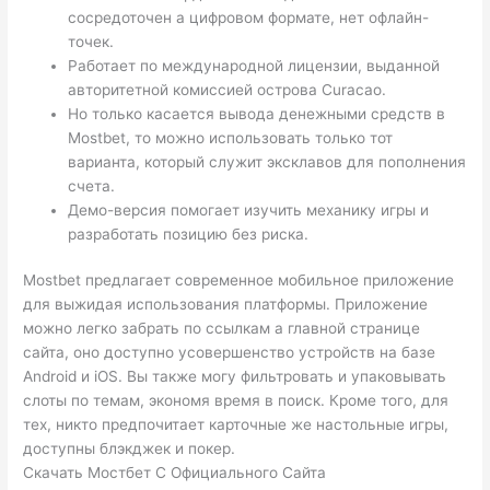
сосредоточен а цифровом формате, нет офлайн-
точек.
Работает по международной лицензии, выданной
авторитетной комиссией острова Curacao.
Но только касается вывода денежными средств в
Mostbet, то можно использовать только тот
варианта, который служит эксклавов для пополнения
счета.
Демо-версия помогает изучить механику игры и
разработать позицию без риска.
Mostbet предлагает современное мобильное приложение
для выжидая использования платформы. Приложение
можно легко забрать по ссылкам а главной странице
сайта, оно доступно усовершенство устройств на базе
Android и iOS. Вы также могу фильтровать и упаковывать
слоты по темам, экономя время в поиск. Кроме того, для
тех, никто предпочитает карточные же настольные игры,
доступны блэкджек и покер.
Скачать Мостбет С Официального Сайта