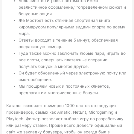
Большинство игровых автоматов имеют
реалистичное оформление,” “определенном сюжет и
бонусные опции.
Же Мостбет есть отличная спортивная книга
киромарусом популярными видами спорта по всему
мира.
Ответы доходят в течение 5 минут, обеспечивая
оперативную помощь.
Туда также можно заключать любые пари, играть во
все слоты, совершать платежные операции,
получать бонусы а многое другое.
Он будет обновленный через электронную почту или
смс-сообщение.
Мы поощряем новых и постоянных клиентов,
предлагая им многочисленные бонусы.
Каталог включает примерно 1000 слотов ото ведущих
провайдеров, самых как Amatic, NetEnt, Microgaming и
Playtech. Фильтр позволяет выбрал игру по разработчику
или размеру ставки. Проще всего довести официальный
сайт же закладку браузера, чтобы он всегда был в