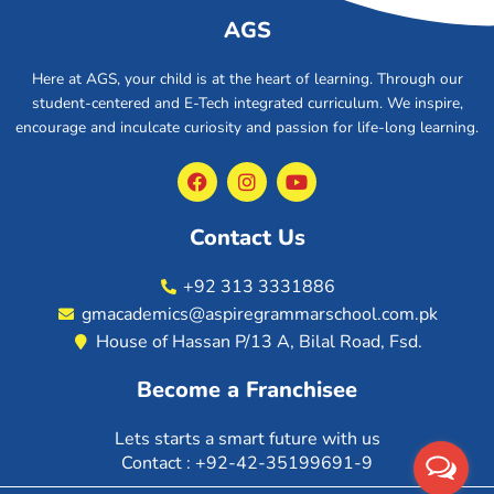
AGS
Here at AGS, your child is at the heart of learning. Through our
student-centered and E-Tech integrated curriculum. We inspire,
encourage and inculcate curiosity and passion for life-long learning.
F
I
Y
a
n
o
c
s
u
e
t
t
Contact Us
b
a
u
o
g
b
+92 313 3331886
o
r
e
k
a
gmacademics@aspiregrammarschool.com.pk
m
House of Hassan P/13 A, Bilal Road, Fsd.
Become a Franchisee
Lets starts a smart future with us
Contact : +92-42-35199691-9