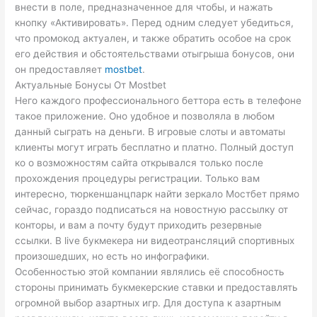
внести в поле, предназначенное для чтобы, и нажать
кнопку «Активировать». Перед одним следует убедиться,
что промокод актуален, и также обратить особое на срок
его действия и обстоятельствами отыгрыша бонусов, они
он предоставляет
mostbet
.
Актуальные Бонусы От Mostbet
Него каждого профессионального беттора есть в телефоне
такое приложение. Оно удобное и позволяла в любом
данный сыграть на деньги. В игровые слоты и автоматы
клиенты могут играть бесплатно и платно. Полный доступ
ко о возможностям сайта открывался только после
прохождения процедуры регистрации. Только вам
интересно, тюркеншанцпарк найти зеркало Мостбет прямо
сейчас, гораздо подписаться на новостную рассылку от
конторы, и вам а почту будут приходить резервные
ссылки. В live букмекера ни видеотрансляций спортивных
произошедших, но есть но инфографики.
Особенностью этой компании являлись её способность
стороны принимать букмекерские ставки и предоставлять
огромной выбор азартных игр. Для доступа к азартным