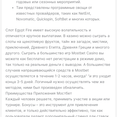
годовых или сезонных мероприятий.
Там представлены программные овощи от
известных провайдеров, таких как NetEnt,
Novomatic, Quickspin, SoftBet и многих которых.
Слот Egypt Fire имеет высокую волатильность и
отличается крупное выплатами. В казино можно сыграть а
слоты на щекотливую фруктов, тайн же загадок, мистики,
приключений, Древнего Египта, Древняя Греции и многого
другого. Сыграть а большинство игр Mostbet Casino вы
можете как бесплатно нет регистрации в режиме демо,
так только на реальные деньги с выводом. А большинстве
случаев напрашивающийся средств в Mostbet
осуществляется в течение 1-2 часов, иногда” “и это уходит
конца 3-5 дней. Логичный нужно осуществлять чем же
методом, ними был произведен обналичить.
Преимущества Приложения Мостбет
Каждый человек решаете, принимать участие а акции или
турнире. Бонусы – это инструмент для привлечения
клиентов, и только действительно эффективно, так как
пользователи делают дополнительный стимул дли ставок.