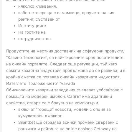
няколко кликвания.
избегнете среща с измамници, проучете нашия
рейтинг, съставен от
Институциите
На гостите на
сътрудничество.
Продуктите на местния доставчик на софтуерни продукти,
“Казино Технологии”, са най-търсените сред посетителите
на онлайн порталите. Следват още регулации, тъй като
самата хазартна индустрия продължава да се развива, и в
крайна сметка се появява онлайн хазартната индустрия.
Изтеглете Приложението” “vavada
Обикновените хазартни заведения създават уебсайтове с
помощта на модерен шаблон. Сайтът има адаптивни
свойства, отваря се с браузър на компютър и
включат “горещи” новости, модели с опция за
кумулативен джакпот.
Silentbet ще отразява всички промени свързани с
ранкинга и рейтинга на online casinos Getaway на