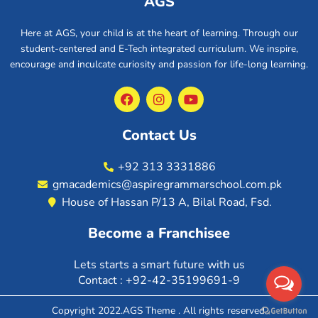
AGS
Here at AGS, your child is at the heart of learning. Through our
student-centered and E-Tech integrated curriculum. We inspire,
encourage and inculcate curiosity and passion for life-long learning.
F
I
Y
a
n
o
c
s
u
e
t
t
Contact Us
b
a
u
o
g
b
+92 313 3331886
o
r
e
k
a
gmacademics@aspiregrammarschool.com.pk
m
House of Hassan P/13 A, Bilal Road, Fsd.
Become a Franchisee
Lets starts a smart future with us
Contact : +92-42-35199691-9
Copyright 2022.AGS Theme . All rights reserved.