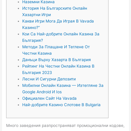
Наземни Казина
История На Българските Онлайн
Хазартни Игри
Какви Игри Мога Да Играя В Vavada
Казино?”
Кои Са Най-добрите Онлайн Казина За
България?
Методи За Плащане И Теглене От
Честни Казина
Данъци Върху Хазарта В България
Рейтинг На Честни Онлайн Казина В
България 2023
Лесни И Сигурни Депозити
Мобилни Онлайн Казина — Изтегляне За
Google Android И Ios
Официален Сайт На Vavada
Най-добрите Казино Слотове В Bulgaria
Много заведения разпространяват промоционални кодове,