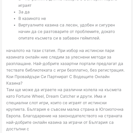
играят
За да
В казиното не
Виртуалните казина са лесен, удобен и сигурен
начин да се разтоварите от проблемите, докато
опитате късмета си в забавен геймплей.
началото на тази статия. При избор на истински пари
казината онлайн ние следим за улеснени методи за
разплащане. Най-добрите хазартни портали предлагат да
тествате библиотеката с игри безплатно, без регистрация.
Кои Провайдъри Си Партнират С Водещите Онлайн
Казина?
Там ще може да играете на различни колела на късмета
като Fortune Wheel, Dream Catcher и други. Има и
специални слот игри, които се играят от истински
крупиета. България е съвсем малка страна в Югоизточна
Европа. Благодарение на законодателството на страната
най-добрите онлайн казина за играчи от България са
достъпни с