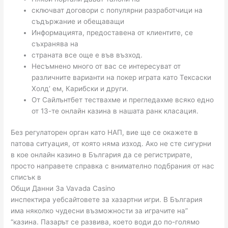
сключват договори с популярни разработчици на
съдържание и обещаващи
Информацията, предоставена от клиентите, се
съхранява на
страната все още е във възход.
Несъмнено много от вас се интересуват от
различните варианти на покер играта като Тексаски
Холд‘ ем, Карибски и други.
От Сайлънтбет тествахме и прегледахме всяко едно
от 13-те онлайн казина в нашата ранк класация.
Без регулаторен орган като НАП, вие ще се окажете в
патова ситуация, от която няма изход. Ако не сте сигурни
в кое онлайн казино в България да се регистрирате,
просто направете справка с внимателно подбрания от нас
списък в
Общи Данни За Vavada Casino
инспектира уебсайтовете за хазартни игри. В България
има няколко чудесни възможности за играчите на”
“казина. Пазарът се развива, което води до по-голямо