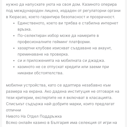
нужно да напускате уюта на своя дом. Казиното оперира
под международен лиценз, издаден от регулаторни органи
в Кюрасао, което гарантира безопасност и прозрачност.
Единственото, което ви трябва е стабилна интернет
връзка.
По-селектиран избор може да намерите в
професионалните гейминг платформи.
хазартни клубове изискват създаване на акаунт,
преминаване на проверка.
си и приложенията на мобилната си джаджа.
казиното не се отпускат кредити или заеми при
никакви обстоятелства.
мобилни устройства, като се адаптира незабавно към
размера на екрана. Ако дадена институция не отговаря на
тези критерии, експертите не я включват в класацията.
Списъкът съдържа най-добрите марки, които предлагат
отлични
Нивото На Отдел Поддръжка
Всяко онлайн казино в България има селекция от игри на