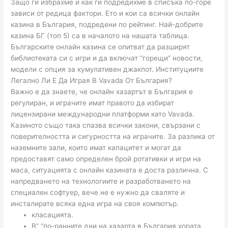
Защо ги избрахме и как ги подредихме в списъка по-горе
зависи от редица фактори. Ето и кои са всички онлайн
казина в България, подредени по рейтинг. Най-добрите
казина БГ (топ 5) са в началото на нашата таблица.
Българските онлайн казина се опитват да разширят
библиотеката си с игри и да включат “горещи” новости,
модели с опция за кумулативен джакпот. Институциите
Легално Ли Е Да Играя В Vavada От България?
Важно е да знаете, че онлайн хазартът в България е
регулиран, и играчите имат правото да избират
лицензирани международни платформи като Vavada.
Казиното също така спазва всички закони, свързани с
поверителността и сигурността на играчите. За разлика от
наземните зали, които имат капацитет и могат да
предоставят само определен брой ротативки и игри на
маса, ситуацията с онлайн казината е доста различна. С
напредването на технологиите и разработването на
специален софтуер, вече не е нужно да сваляте и
инсталирате всяка една игра на своя компютър.
класацията.
В” “по-ранните дни на хазарта в България хората