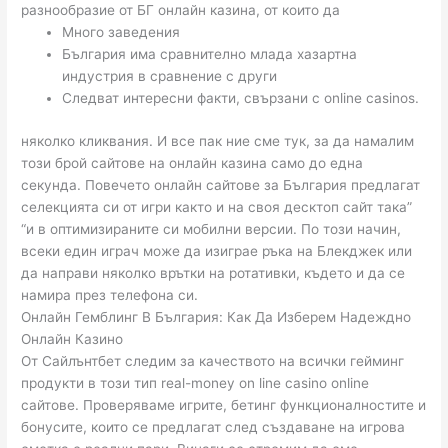
разнообразие от БГ онлайн казина, от които да
Много заведения
България има сравнително млада хазартна
индустрия в сравнение с други
Следват интересни факти, свързани с online casinos.
няколко кликвания. И все пак ние сме тук, за да намалим
този брой сайтове на онлайн казина само до една
секунда. Повечето онлайн сайтове за България предлагат
селекцията си от игри както и на своя десктоп сайт така”
“и в оптимизираните си мобилни версии. По този начин,
всеки един играч може да изиграе ръка на Блекджек или
да направи няколко врътки на ротативки, където и да се
намира през телефона си.
Онлайн Гемблинг В България: Как Да Изберем Надеждно
Онлайн Казино
От Сайлънтбет следим за качеството на всички гейминг
продукти в този тип real-money on line casino online
сайтове. Проверяваме игрите, бетинг функционалностите и
бонусите, които се предлагат след създаване на игрова