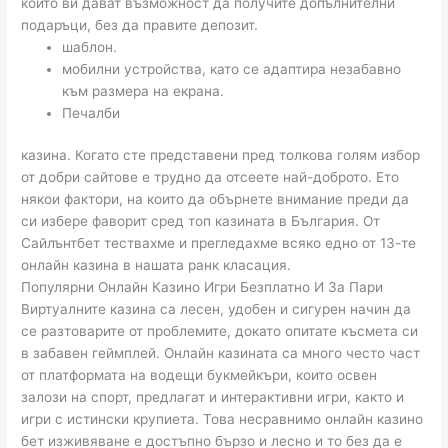
които ви дават възможност да получите допълнителни
подаръци, без да правите депозит.
шаблон.
мобилни устройства, като се адаптира незабавно
към размера на екрана.
Печалби
казина. Когато сте представени пред толкова голям избор
от добри сайтове е трудно да отсеете най-доброто. Ето
някои фактори, на които да обърнете внимание преди да
си избере фаворит сред топ казината в България. От
Сайлънтбет тествахме и прегледахме всяко едно от 13-те
онлайн казина в нашата ранк класация.
Популярни Онлайн Казино Игри Безплатно И За Пари
Виртуалните казина са лесен, удобен и сигурен начин да
се разтоварите от проблемите, докато опитате късмета си
в забавен геймплей. Онлайн казината са много често част
от платформата на водещи букмейкъри, които освен
залози на спорт, предлагат и интерактивни игри, както и
игри с истински крупиета. Това несравнимо онлайн казино
бет изживяване е достъпно бързо и лесно и то без да е